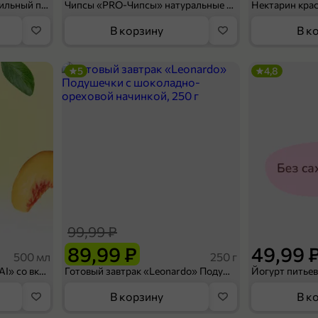
Мороженое «Medino» ванильный пломбир в рожке, 95 г
Чипсы «PRO-Чипсы» натуральные картофельные со вкусом краба, 60 г
Нектарин кра
В корзину
В к
5
4,8
99,99 ₽
89,99 ₽
49,99 
500 мл
250 г
Холодный чай белый «J`DAI» со вкусом белого персика, 500 мл
Готовый завтрак «Leonardo» Подушечки с шоколадно-ореховой начинкой, 250 г
В корзину
В к