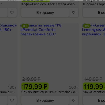
5
 г
Кофе «Bushido» Black Katana молотый, 227 г
П
В корзину
В к
5
5
75,99 ₽
62,99 ₽
1,5 л
Вода «Святой источник» питьевая, негазированная, 1,5 л
В корзину
219,99 ₽
149,99 ₽
4,9
179,99 ₽
119,99
180 г
500 г
Вафельный сэндвич «Яшкино» с шоколадной начинкой, 180 г
Сливки питьевые 11% «Parmalat Comfort» безлактозные, 500 г
В корзину
В к