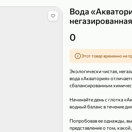
Вода «Акватори
негазированная,
149,99 ₽
0
99,99 ₽
39,99 
200 г
120 г
Сыр рассольный 35% «Comella», 200 г
Полотенца бумажные «Soffione» MENU, 2 рулона, 120 г
Этот товар временно не п
В корзину
В к
Экологически чистая, негаз
4,9
5
вода «Акватория» отличает
сбалансированным химичес
Начинайте день с глотка «
водный баланс в течение дн
Попробовав ее однажды, вы 
представление о том, какой 