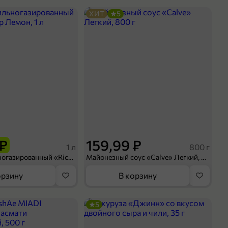
ХИТ
5
 ₽
159,99 ₽
1 л
800 г
Напиток сильногазированный «Rich» Биттер Лемон, 1 л
Майонезный соус «Calve» Легкий, 800 г
орзину
В корзину
5