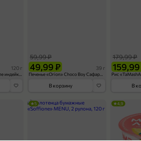
59,99 ₽
179,99 ₽
49,99 ₽
159,99
120 г
39 г
Ветчина «ИНДИлайт» филе индейки Мраморное, в нарезке, 120 г
Печенье «Orion» Choco Boy Сафари кокос, 39 г
В корзину
В к
5
4,9