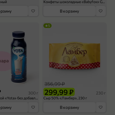
сный
Конфеты шоколадные «Babyfox» Galaxy sphere с фундуком, 130 г
орзину
В корзину
5
356,99 ₽
₽
299,99 ₽
300 г
230 г
Йогурт питьевой «Yota» без добавления сахара, 300 г
Сыр 50% «Ламбер», 230 г
орзину
В корзину