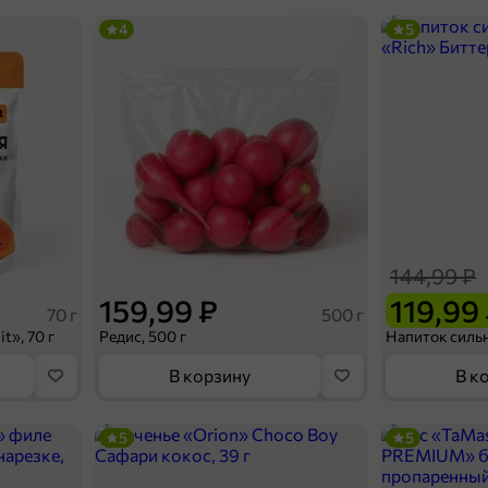
4
5
144,99 ₽
159,99 ₽
119,99
70 г
500 г
t», 70 г
Редис, 500 г
В корзину
В к
5
5