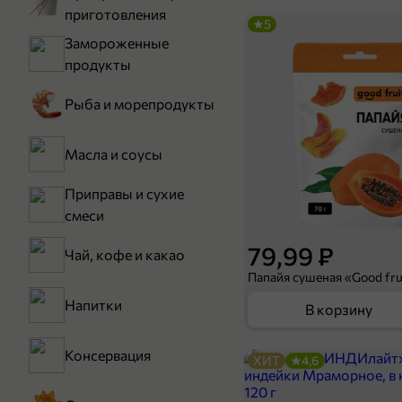
приготовления
5
Замороженные
продукты
Рыба и морепродукты
Масла и соусы
Приправы и сухие
смеси
79,99 ₽
Чай, кофе и какао
Папайя сушеная «Good frui
Напитки
В корзину
Консервация
ХИТ
4,6