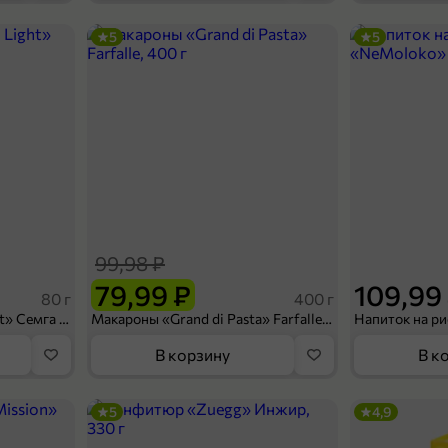
5
5
89,99 ₽
69,99 ₽
1,5 л
Вода минеральная «Завьяловская» газированная, 1,5 л
В корзину
99,98 ₽
79,99 ₽
109,99
80 г
400 г
Сухарики «Кириешки Light» Семга с сыром, 80 г
Макароны «Grand di Pasta» Farfalle, 400 г
В корзину
В к
5
4,9