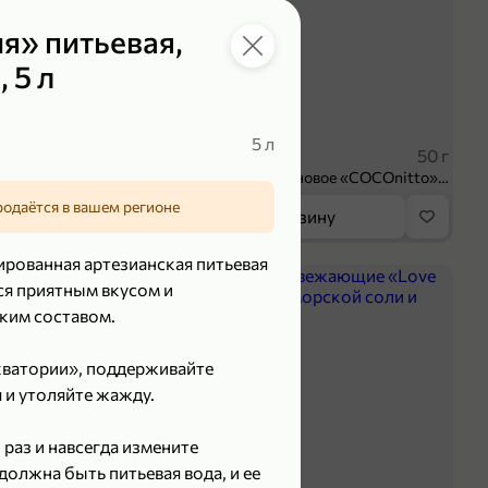
я» питьевая,
 5 л
119,99 ₽
₽
89,99 ₽
5 л
100 г
50 г
Творог 3.8% «Мама Лама» клубника-банан, 100 г
Печенье протеиновое «COCOnitto» BROWNIE с кокосом, 50 г
родаётся в вашем регионе
орзину
В корзину
ированная артезианская питьевая
5
ся приятным вкусом и
ким составом.
Акватории», поддерживайте
я и утоляйте жажду.
раз и навсегда измените
должна быть питьевая вода, и ее