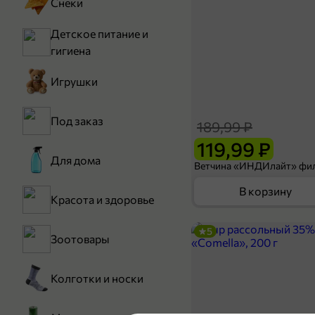
Снеки
Детское питание и
гигиена
Игрушки
Под заказ
189,99 ₽
119,99 ₽
Для дома
В корзину
Красота и здоровье
5
Зоотовары
Колготки и носки