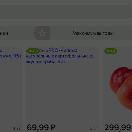
енки
Максимум выгоды
4,8
4,4
69,99 ₽
299,99
95 г
60 г