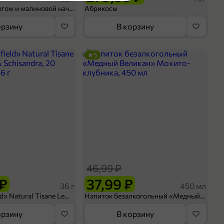
Шосон с творогом и малиновой начинкой, 102 г
Абрикосы
оделиться
орзину
В корзину
5
46,99 ₽
 ₽
37,99 ₽
36 г
450 мл
Чай «Greenfield» Natural Tisane Lemongrass & Schisandra, 20 пирамидок, 36 г
Напиток безалкогольный «Медный Великан» Мохито-клубника, 450 мл
орзину
В корзину