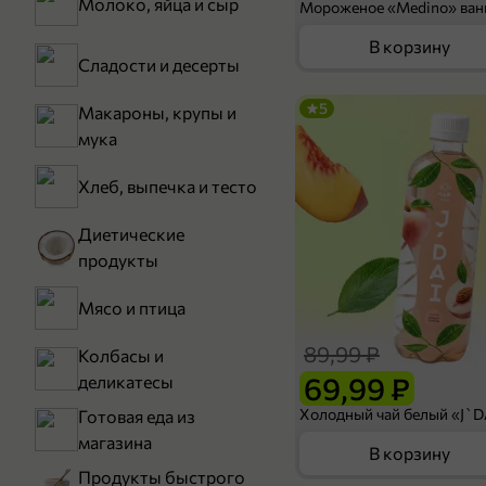
Молоко, яйца и сыр
В корзину
Сладости и десерты
5
Макароны, крупы и
мука
Хлеб, выпечка и тесто
Диетические
продукты
Мясо и птица
89,99 ₽
Колбасы и
69,99 ₽
деликатесы
Готовая еда из
магазина
В корзину
Продукты быстрого