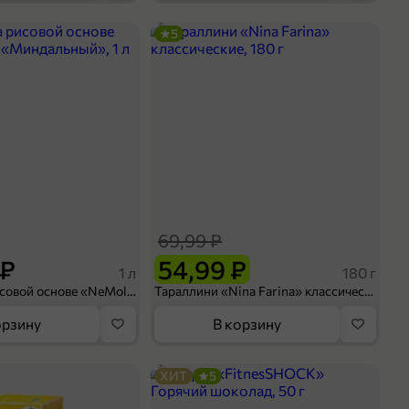
5
69,99 ₽
 ₽
54,99 ₽
1 л
180 г
Напиток на рисовой основе «NeMoloko» «Миндальный», 1 л
Тараллини «Nina Farina» классические, 180 г
орзину
В корзину
ХИТ
5