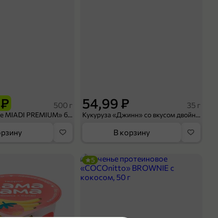
 ₽
54,99 ₽
500 г
35 г
Рис «TaMashAe MIADI PREMIUM» басмати пропаренный, 500 г
Кукуруза «Джинн» со вкусом двойного сыра и чили, 35 г
орзину
В корзину
5