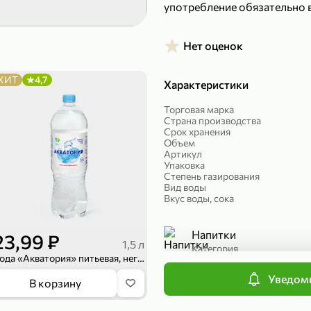
употребление обязательно в
299,99 ₽
199,99 ₽
149,98 ₽
149,99
Нет оценок
150 г
300 г
Риет «Сибагро» с кедровыми орехами, 150 г
Манго «Good fruit» резаное, 300 г
ХИТ
4,7
Характеристики
В корзину
В к
Торговая марка
Страна производства
ХИТ
4,7
Срок хранения
Объем
Артикул
Упаковка
Степень газирования
Вид воды
Вкус воды, сока
Напитки
23,99 ₽
1,5 л
Категория
Вода «Акватория» питьевая, негазированная, 1,5 л
Вода питьевая и минер
Уведоми
839,99 ₽
В корзину
Подкатегория
689,99 ₽
59,99 
300 г
227 г