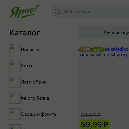
Каталог
Лучшие оц
Новинки
ХИТ
4,9
Хиты
Лето с Ярче!
Много белка
Овощи и фрукты
64,99 ₽
59,99 ₽