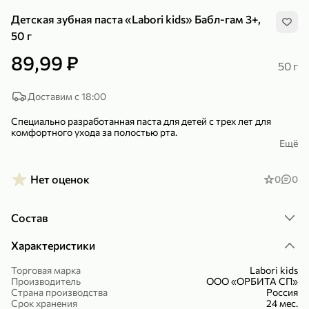
Детская зубная паста «Labori kids» Бабл-гам 3+,
50 г
89,99 ₽
50 г
299,99 ₽
159,99 ₽
Доставим с 18:00
1 кг
130 г
Нектарин красный
Конфеты шоколадные «Babyfox» Galaxy sphere с фундуком, 130 г
Специально разработанная паста для детей с трех лет для
комфортного ухода за полостью рта.
В корзину
В корзину
Ещё
– С ксилитом для защиты от кариеса.
5
5
– С экстрактами календулы, ромашки и малины.
Нет оценок
0
0
– Максимально деликатный, не повреждающий эмаль абразив.
Состав
– Приятный вкус и аромат.
– Вкладыш внутри с информацией о компонентах пасты.
Характеристики
Торговая марка
Labori kids
Производитель
ООО «ОРБИТА СП»
89,99 ₽
99,99 ₽
Страна производства
Россия
Срок хранения
24 мес.
69,99 ₽
89,99 ₽
500 мл
250 г