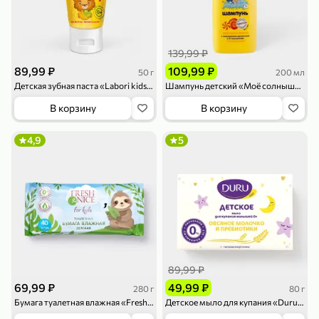
139,99 ₽
89,99 ₽
109,99 ₽
50 г
200 мл
Детская зубная паста «Labori kids» Яблоко-банан 0+, 50 г
Шампунь детский «Моё солнышко» Леденцовая свежесть, 200 мл
В корзину
В корзину
79,99 ₽
159,99 ₽
70 г
500 г
Папайя сушеная «Good fruit», 70 г
Редис, 500 г
4,9
5
В корзину
В корзину
5
5
ХИТ
89,99 ₽
69,99 ₽
49,99 ₽
280 г
80 г
Бумага туалетная влажная «Fresh&Nice» детская, 40 шт, 280 г
Детское мыло для купания «Duru» Овсяное молочко и пребиотики, 80 г
144,99 ₽