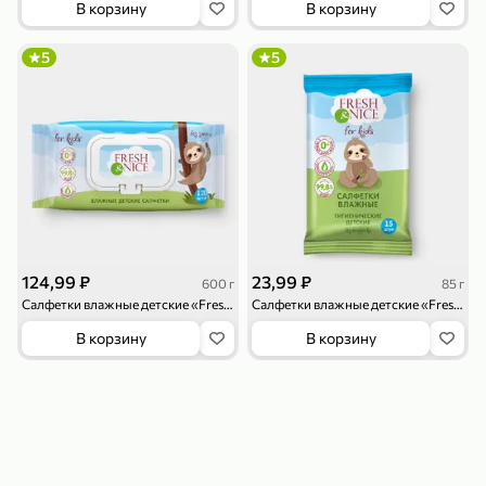
В корзину
В корзину
119,99 ₽
159,99 ₽
1 л
800 г
Напиток сильногазированный «Rich» Биттер Лемон, 1 л
Майонезный соус «Calve» Легкий, 800 г
5
5
В корзину
В корзину
4,6
5
ХИТ
124,99 ₽
23,99 ₽
600 г
85 г
Салфетки влажные детские «Fresh&Nice» без запаха, 120 шт, 600 г
Салфетки влажные детские «Fresh&Nice» без запаха, 15шт, 85 г
189,99 ₽
59,99 ₽
В корзину
В корзину
119,99 ₽
49,99 ₽
120 г
39 г
Ветчина «ИНДИлайт» филе индейки Мраморное, в нарезке, 120 г
Печенье «Orion» Choco Boy Сафари кокос, 39 г
В корзину
В корзину
5
5