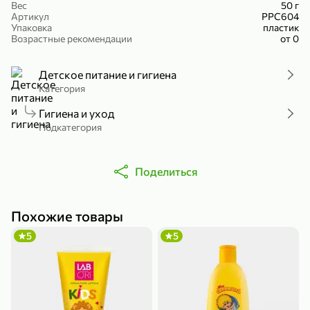
Вес
50 г
Холодный чай белый «J`DAI» со вкусом белого персика, 500 мл
Готовый завтрак «Leonardo» Подушечки с шоколадно-ореховой начинкой, 250 г
Артикул
РРС604
Упаковка
пластик
В корзину
В корзину
Возрастные рекомендации
от 0
4,8
5
Детское питание и гигиена
Категория
Гигиена и уход
Подкатегория
Поделиться
356,99 ₽
49,99 ₽
299,99 ₽
300 г
230 г
Похожие товары
Йогурт питьевой «Yota» без добавления сахара, 300 г
Сыр 50% «Ламбер», 230 г
5
5
В корзину
В корзину
5
3,9