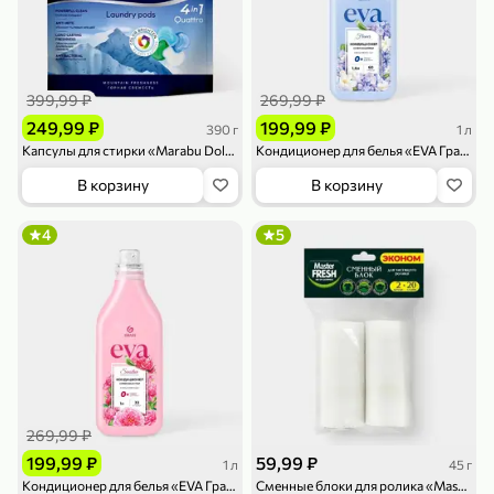
399,99 ₽
269,99 ₽
249,99 ₽
199,99 ₽
390 г
1 л
Капсулы для стирки «Marabu Dolomit» Горная свежесть 4 в 1, 13 шт, 390 г
Кондиционер для белья «EVA ГраСС» Flower, 1 л
79,99 ₽
169,99 ₽
70 г
500 г
В корзину
В корзину
Папайя сушеная «Good fruit», 70 г
Редис, 500 г
В корзину
В корзину
4
5
5
5
ХИТ
269,99 ₽
199,99 ₽
59,99 ₽
1 л
45 г
144,99 ₽
Кондиционер для белья «EVA ГраСС» Sensitive, 1 л
Сменные блоки для ролика «Master Fresh» Эконом, 2 шт*20 слоев, 45 г