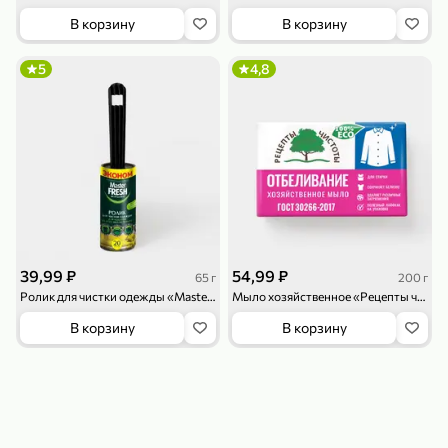
119,99 ₽
159,99 ₽
1 л
800 г
В корзину
В корзину
Напиток сильногазированный «Rich» Биттер Лемон, 1 л
Майонезный соус «Calve» Легкий, 800 г
В корзину
В корзину
5
4,8
4,6
5
ХИТ
39,99 ₽
54,99 ₽
65 г
200 г
189,99 ₽
59,99 ₽
Ролик для чистки одежды «Master Fresh» Эконом, 20 слоев, 65 г
Мыло хозяйственное «Рецепты чистоты» отбеливающее, 200 г
119,99 ₽
49,99 ₽
120 г
39 г
В корзину
В корзину
Ветчина «ИНДИлайт» филе индейки Мраморное, в нарезке, 120 г
Печенье «Orion» Choco Boy Сафари кокос, 39 г
В корзину
В корзину
5
5