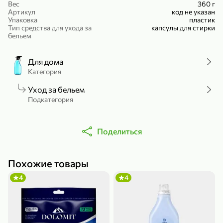
Вес
360 г
Холодный чай белый «J`DAI» со вкусом белого персика, 500 мл
Готовый завтрак «Leonardo» Подушечки с шоколадно-ореховой начинкой, 250 г
Артикул
код не указан
Упаковка
пластик
В корзину
В корзину
Тип средства для ухода за
капсулы для стирки
бельем
4,8
5
Для дома
Категория
Уход за бельем
Подкатегория
Поделиться
356,99 ₽
49,99 ₽
299,99 ₽
300 г
230 г
Йогурт питьевой «Yota» без добавления сахара, 300 г
Сыр 50% «Ламбер», 230 г
Похожие товары
В корзину
В корзину
4
4
5
4,2