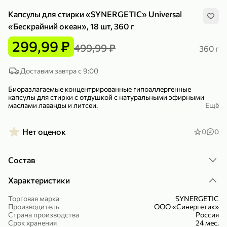
Капсулы для стирки «SYNERGETIC» Universal
«Бескрайний океан», 18 шт, 360 г
299,99 ₽
499,99 ₽
360 г
299,99 ₽
159,99 ₽
Доставим завтра с 9:00
1 кг
130 г
Нектарин красный
Конфеты шоколадные «Babyfox» Galaxy sphere с фундуком, 130 г
Биоразлагаемые концентрированные гипоаллергенные
капсулы для стирки с отдушкой с натуральными эфирными
В корзину
В корзину
маслами лаванды и литсеи.
Ещё
Обеспечивают гигиеническую чистоту, устраняя пятна и
5
5
неприятные запахи.
Функциональные добавки сохраняют насыщенность цвета,
Нет оценок
0
0
первоначальный вид, прочность и структуру ткани.
– Подходят для стирки детского белья и одежды людей с
чувствительной кожей.
Состав
– Для стирки всех видов тканей (кроме деликатных и
мембранных).
– Стирают при температуре от 25 до 90 °С.
Характеристики
– Не содержит фосфатов, фосфонатов, акрилатов, агрессивных
ПАВ, SLS, ЭДТА.
Торговая марка
SYNERGETIC
Производитель
ООО «Синергетик»
89,99 ₽
99,99 ₽
Страна производства
Россия
Срок хранения
24 мес.
64,99 ₽
89,99 ₽
500 мл
250 г