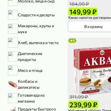
Молоко, яйца и сыр
184,99 ₽
149,99 ₽
Сладости и десерты
Макароны, крупы и
В корзину
мука
5
Хлеб, выпечка и тесто
Диетические
продукты
Мясо и птица
Колбасы и
деликатесы
Готовая еда из
311,99 ₽
магазина
239,99 ₽
Продукты быстрого