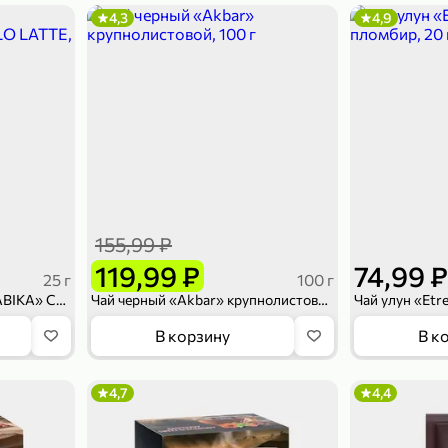
4,3
4,9
155,99 ₽
119,99 ₽
74,99 ₽
25 г
100 г
Кофейный напиток «TORABIKA» CARAMELO LATTE, 25 г
Чай черный «Akbar» крупнолистовой, 100 г
В корзину
В к
4,7
4,4