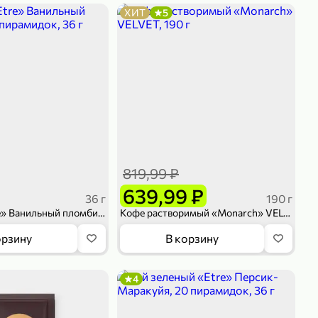
ХИТ
5
819,99 ₽
639,99 ₽
36 г
190 г
Чай улун «Etre» Ванильный пломбир, 20 пирамидок, 36 г
Кофе растворимый «Monarch» VELVET, 190 г
орзину
В корзину
4