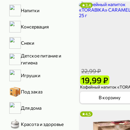
3,4
Напитки
Консервация
Снеки
Детское питание и
гигиена
22,99 ₽
Игрушки
19,99 ₽
Под заказ
В корзину
Для дома
4,5
Красота и здоровье