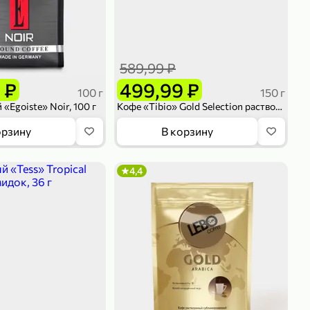
589,99 ₽
 ₽
499,99 ₽
100 г
150 г
«Egoiste» Noir, 100 г
Кофе «Tibio» Gold Selection растворимый, 150 г
орзину
В корзину
4,4