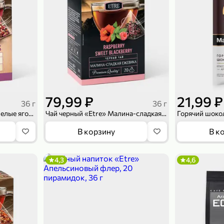
79,99 ₽
21,99 ₽
36 г
36 г
Чайный напиток «Etre» Спелые ягоды, 20 пирамидок, 36 г
Чай черный «Etre» Малина-сладкая ежевика, 20 пирамидок, 36 г
В корзину
В к
4,3
4,6