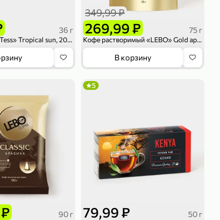
349,99 ₽
₽
269,99 ₽
36 г
75 г
Чай зеленый «Tess» Tropical sun, 20 пирамидок, 36 г
Кофе растворимый «LEBO» Gold арабика, 75 г
орзину
В корзину
5
 ₽
79,99 ₽
90 г
50 г