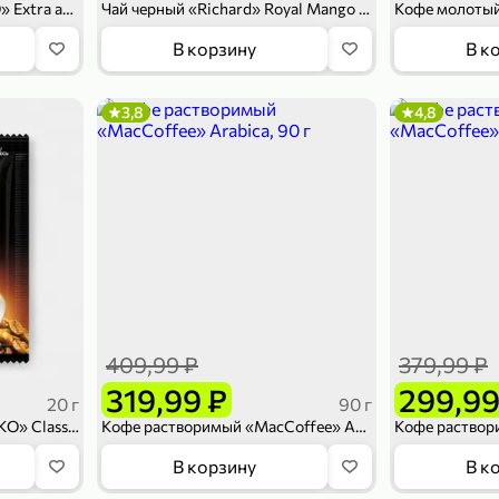
Кофе растворимый «LEBO» Extra арабик, 100 г
Чай черный «Richard» Royal Mango & Acai berry, 25 сашетов, 42,5 г
В корзину
В к
3,8
4,8
409,99 ₽
379,99 ₽
319,99 ₽
299,99
20 г
90 г
Кофейный напиток «KOPIKO» Classic, 3 в 1, 20 г
Кофе растворимый «MacCoffee» Arabica, 90 г
В корзину
В к