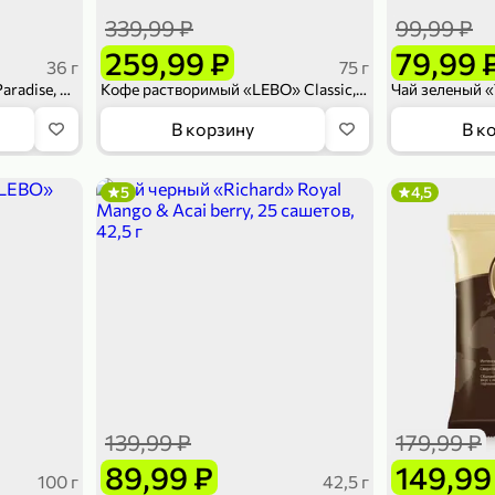
339,99 ₽
99,99 ₽
259,99 ₽
79,99 
36 г
75 г
Чай черный «Tess» Sweet Paradise, 20 пирамидок, 36 г
Кофе растворимый «LEBO» Classic, 75 г
В корзину
В к
5
4,5
139,99 ₽
179,99 ₽
89,99 ₽
149,99
100 г
42,5 г