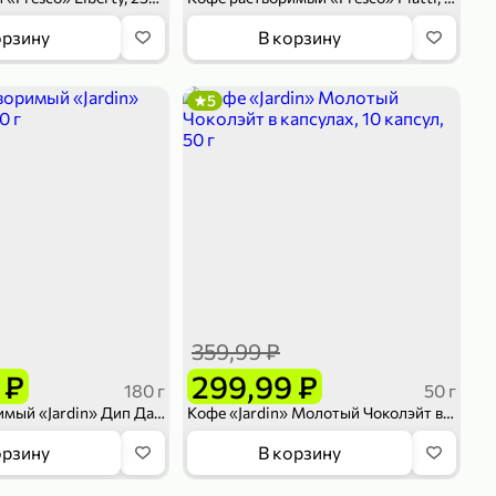
орзину
В корзину
5
359,99 ₽
 ₽
299,99 ₽
180 г
50 г
Кофе растворимый «Jardin» Дип Дарк, 180 г
Кофе «Jardin» Молотый Чоколэйт в капсулах, 10 капсул, 50 г
орзину
В корзину