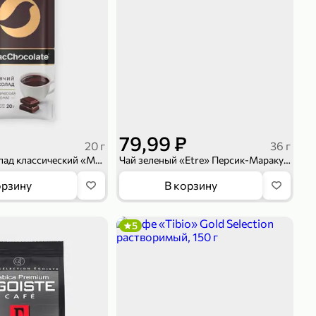
79,99 ₽
20 г
36 г
Горячий шоколад классический «MacChocolate», 20 г
Чай зеленый «Etre» Персик-Маракуйя, 20 пирамидок, 36 г
орзину
В корзину
5