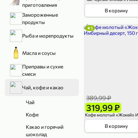
приготовления
В корзину
Замороженные
продукты
5
Рыба и морепродукты
Масла и соусы
Приправы и сухие
смеси
Чай, кофе и какао
389,99 ₽
Чай
319,99 ₽
Кофе
В корзину
Какао и горячий
шоколад