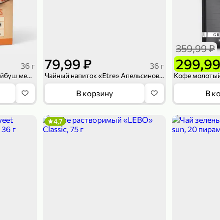
359,99 ₽
79,99 ₽
299,99
36 г
36 г
Чайный напиток «Etre» Ройбуш медовый, 20 пирамидок, 36 г
Чайный напиток «Etre» Апельсиновый флер, 20 пирамидок, 36 г
Кофе молотый 
В корзину
В к
4,7