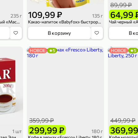
89,99 ₽
109,99 ₽
64,99 
235 г
135 г
Какао-напиток растворимый «MacChocolate» Смешарики, с маршмеллоу, 235 г
Какао-напиток «Babyfox» быстрорастворимый, 135 г
В корзину
В к
НОВОЕ
5
НОВОЕ
5
359,99 ₽
449,99 ₽
299,99 ₽
369,99
1 шт
180 г
Чай черный «Akbar» Лимитед Эдишн, 100 пакетиков
Кофе в зернах «Fresco» Liberty, 180 г