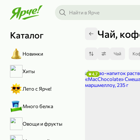
Чай, коф
Каталог
Новинки
Чай
Ко
Хиты
4,7
Лето с Ярче!
Много белка
Овощи и фрукты