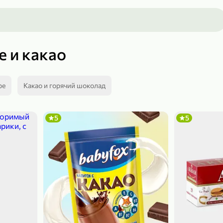
е и какао
фе
Какао и горячий шоколад
5
5