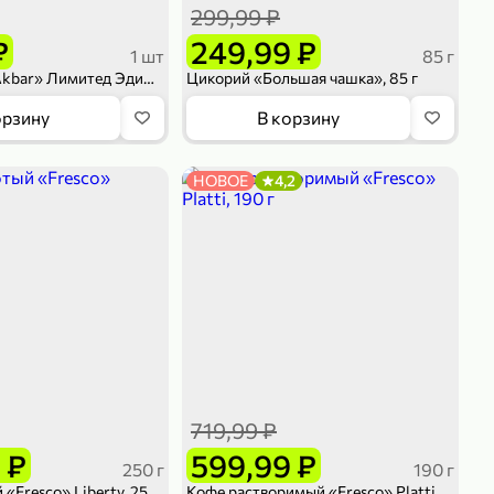
299,99 ₽
₽
249,99 ₽
1 шт
85 г
Чай черный «Akbar» Лимитед Эдишн, 25 пакетиков
Цикорий «Большая чашка», 85 г
орзину
В корзину
НОВОЕ
4,2
719,99 ₽
 ₽
599,99 ₽
250 г
190 г
Кофе молотый «Fresco» Liberty, 250 г
Кофе растворимый «Fresco» Platti, 190 г