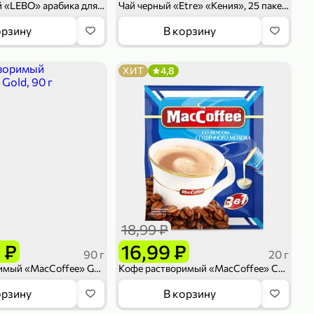
Кофе молотый «LEBO» арабика для турки, 90 г
Чай черный «Etre» «Кения», 25 пакетиков, 50 г
орзину
В корзину
ХИТ
4,8
18,99 ₽
 ₽
16,99 ₽
90 г
20 г
Кофе растворимый «MacCoffee» Gold, 90 г
Кофе растворимый «MacCoffee» Сгущенное молоко, 20 г
орзину
В корзину