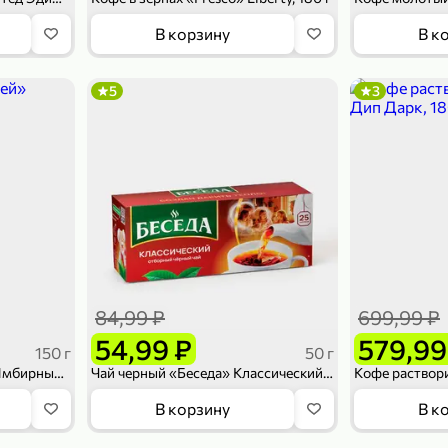
В корзину
В к
5
3
84,99 ₽
699,99 ₽
54,99 ₽
579,99
150 г
50 г
Кофе молотый «Жокей» Имбирный десерт, 150 г
Чай черный «Беседа» Классический, 25 пакетиков, 50 г
В корзину
В к