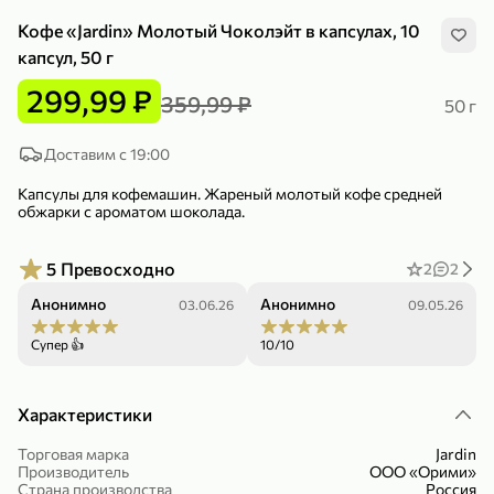
Кофе «Jardin» Молотый Чоколэйт в капсулах, 10
капсул, 50 г
299,99 ₽
359,99 ₽
50 г
299,99 ₽
159,99 ₽
Доставим с 19:00
1 кг
130 г
Нектарин красный
Конфеты шоколадные «Babyfox» Galaxy sphere с фундуком, 130 г
Капсулы для кофемашин. Жареный молотый кофе средней
обжарки с ароматом шоколада.
В корзину
В корзину
5
5
5
Превосходно
2
2
Анонимно
Анонимно
03.06.26
09.05.26
Супер 👍
10/10
Характеристики
Торговая марка
Jardin
89,99 ₽
99,99 ₽
Производитель
ООО «Орими»
64,99 ₽
89,99 ₽
Страна производства
Россия
500 мл
250 г