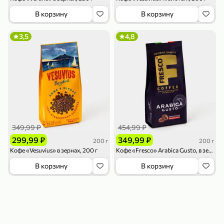
119,99 ₽
159,99 ₽
1 л
800 г
В корзину
В корзину
Напиток сильногазированный «Rich» Биттер Лемон, 1 л
Майонезный соус «Calve» Легкий, 800 г
В корзину
В корзину
3,5
4,8
4,6
5
ХИТ
349,99 ₽
454,99 ₽
299,99 ₽
349,99 ₽
200 г
200 г
189,99 ₽
59,99 ₽
Кофе «Vesuvius» в зернах, 200 г
Кофе «Fresco» Arabica Gusto, в зернах, 200 г
119,99 ₽
49,99 ₽
120 г
39 г
В корзину
В корзину
Ветчина «ИНДИлайт» филе индейки Мраморное, в нарезке, 120 г
Печенье «Orion» Choco Boy Сафари кокос, 39 г
В корзину
В корзину
5
5