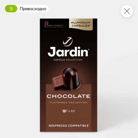
5
Превосходно
Укажите адрес
4,9
4,8
ХИТ
64,99 ₽
59,99 ₽
69,99 ₽
95 г
60 г
Мороженое «Medino» ванильный пломбир в рожке, 95 г
Чипсы «PRO-Чипсы» натуральные картофельные со вкусом краба, 60 г
В корзину
В корзину
4,4
5