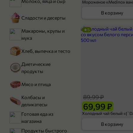
Молоко, яйца и сыр
В корзину
Сладости и десерты
5
Макароны, крупы и
мука
Хлеб, выпечка и тесто
Диетические
продукты
Мясо и птица
89,99 ₽
Колбасы и
69,99 ₽
деликатесы
Готовая еда из
магазина
В корзину
Продукты быстрого