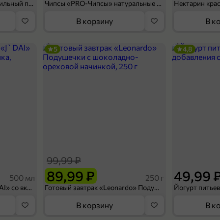
Мороженое «Medino» ванильный пломбир в рожке, 95 г
Чипсы «PRO-Чипсы» натуральные картофельные со вкусом краба, 60 г
Нектарин кра
В корзину
В к
5
4,8
99,99 ₽
89,99 ₽
49,99 
500 мл
250 г
Холодный чай белый «J`DAI» со вкусом белого персика, 500 мл
Готовый завтрак «Leonardo» Подушечки с шоколадно-ореховой начинкой, 250 г
В корзину
В к