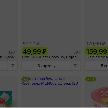
59,99 ₽
179,99 ₽
49,99 ₽
159,99
120 г
39 г
Ветчина «ИНДИлайт» филе индейки Мраморное, в нарезке, 120 г
Печенье «Orion» Choco Boy Сафари кокос, 39 г
В корзину
В к
5
4,9