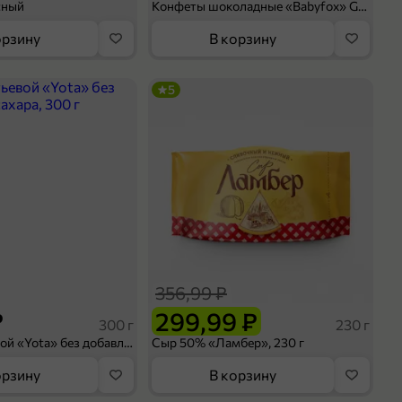
сный
Конфеты шоколадные «Babyfox» Galaxy sphere с фундуком, 130 г
орзину
В корзину
5
356,99 ₽
₽
299,99 ₽
300 г
230 г
Йогурт питьевой «Yota» без добавления сахара, 300 г
Сыр 50% «Ламбер», 230 г
орзину
В корзину