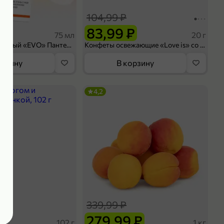
104,99 ₽
 ₽
83,99 ₽
75 мл
20 г
Крем универсальный «EVO» Пантенол, 75 мл
Конфеты освежающие «Love is» со вкусом морской соли и маракуйи, 20 г
орзину
В корзину
4,2
339,99 ₽
₽
279,99 ₽
102 г
1 кг