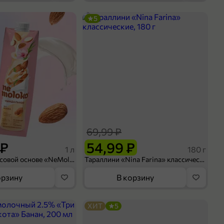
5
69,99 ₽
 ₽
54,99 ₽
1 л
180 г
Напиток на рисовой основе «NeMoloko» «Миндальный», 1 л
Тараллини «Nina Farina» классические, 180 г
орзину
В корзину
ХИТ
5