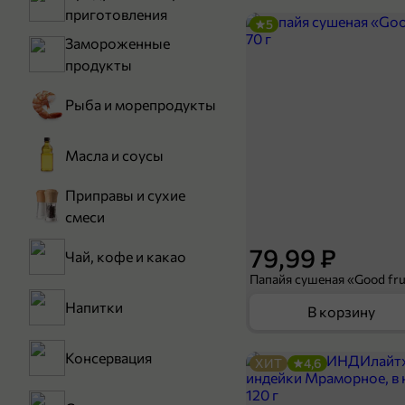
приготовления
5
Замороженные
продукты
Рыба и морепродукты
Масла и соусы
Приправы и сухие
смеси
79,99 ₽
Чай, кофе и какао
Папайя сушеная «Good frui
Напитки
В корзину
Консервация
ХИТ
4,6