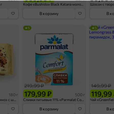
 г
Кофе «Bushido» Black Katana молотый, 227 г
143904, г. Балашиха, ул. Советская, 13
В корзину
В к
143988, г. Балашиха, д. Павлино, 68
143900, г. Балашиха, ул. Твардовского, 21
5
5
656002, г. Барнаул, пр-т Ленина, 96Б
656008, г. Барнаул, ул. Анатолия, 220
656036, г. Барнаул, ул. Чеглецова, 68
656038, г. Барнаул, ул. Кавалерийская, 11
656048, г. Барнаул, ул. 2-я Малиновая, 1
656066, г. Барнаул, ул. Островского, 41
656067, г. Барнаул, ул. Попова, 107
219,99 ₽
149,99 ₽
179,99 ₽
119,99
656910, г. Барнаул, п. Научный Городок, 39
180 г
500 г
Вафельный сэндвич «Яшкино» с шоколадной начинкой, 180 г
Сливки питьевые 11% «Parmalat Comfort» безлактозные, 500 г
656906, г. Барнаул, рп. Южный, ул. Чайковского, 45
В корзину
В к
652600, г. Белово, ул. Советская улица, 37А