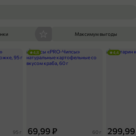
енки
Максимум выгоды
4,8
4,4
69,99 ₽
299,99
95 г
60 г