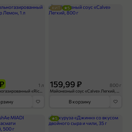
ХИТ
5
 ₽
159,99 ₽
1 л
800 г
Напиток сильногазированный «Rich» Биттер Лемон, 1 л
Майонезный соус «Calve» Легкий, 800 г
орзину
В корзину
5