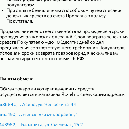
покупателем.
299,99 ₽
199,99 ₽
При оплате безналичным способом, – путем списания
денежных средств со счета Продавца в пользу
149,98 ₽
149,99
150 г
300 г
Покупателя.
Риет «Сибагро» с кедровыми орехами, 150 г
Манго «Good fruit» резаное, 300 г
Продавец не несет ответственность за проведение и сроки
В корзину
В к
проведения банковских операций. Срок возврата денежных
средств Покупателю – до 10 (десяти) дней со дня
предъявления соответствующего требования Покупателя.
Условия и сроки возврата товаров юридическим лицам
ХИТ
4,7
регламентируется положениями ГК РФ.
Пункты обмена
Обмен товаров и возврат денежных средств
осуществляется в магазинах Ярче! по следующим адресам:
636840, г. Асино, ул. Челюскина, 44
662150, г. Ачинск, 8-й микрорайон, 1
839,99 ₽
143982, г. Балашиха, ул. Смельчак, 17с2
689,99 ₽
59,99 
300 г
227 г