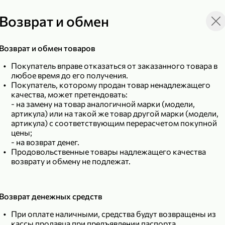
Возврат и обмен
Возврат и обмен товаров
149,99 ₽
Покупатель вправе отказаться от заказанного товара в
99,99 ₽
39,99 
200 г
120 г
любое время до его получения.
Сыр рассольный 35% «Comella», 200 г
Полотенца бумажные «Soffione» MENU, 2 рулона, 120 г
Покупатель, которому продан товар ненадлежащего
качества, может претендовать:
В корзину
В к
- на замену на товар аналогичной марки (модели,
артикула) или на такой же товар другой марки (модели,
артикула) с соответствующим перерасчетом покупной
4,9
5
цены;
- на возврат денег.
Продовольственные товары надлежащего качества
возврату и обмену не подлежат.
Возврат денежных средств
При оплате наличными, средства будут возвращены из
кассы продавца при предъявлении паспорта