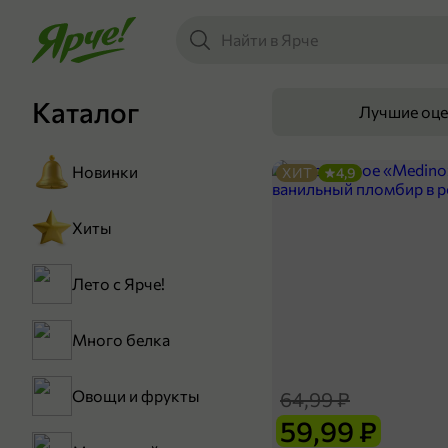
Каталог
Лучшие оц
Новинки
ХИТ
4,9
Хиты
Лето с Ярче!
Много белка
Овощи и фрукты
64,99 ₽
59,99 ₽