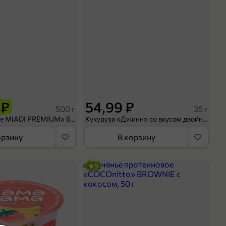
 ₽
54,99 ₽
500 г
35 г
Рис «TaMashAe MIADI PREMIUM» басмати пропаренный, 500 г
Кукуруза «Джинн» со вкусом двойного сыра и чили, 35 г
орзину
В корзину
5