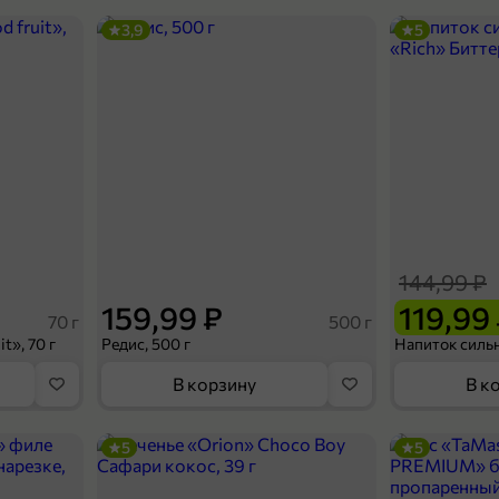
3,9
5
144,99 ₽
159,99 ₽
119,99
70 г
500 г
t», 70 г
Редис, 500 г
В корзину
В к
5
5