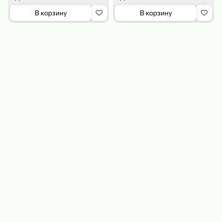
В корзину
В корзину
179,99 ₽
159,99 ₽
54,99 ₽
500 г
35 г
Рис «TaMashAe MIADI PREMIUM» басмати пропаренный, 500 г
Кукуруза «Джинн» со вкусом двойного сыра и чили, 35 г
В корзину
В корзину
5
5