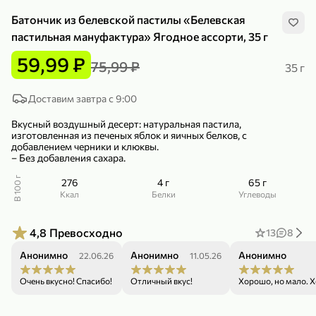
Батончик из белевской пастилы «Белевская
пастильная мануфактура» Ягодное ассорти, 35 г
59,99 ₽
75,99 ₽
35 г
299,99 ₽
159,99 ₽
Доставим завтра с 9:00
1 кг
130 г
Нектарин красный
Конфеты шоколадные «Babyfox» Galaxy sphere с фундуком, 130 г
Вкусный воздушный десерт: натуральная пастила,
изготовленная из печеных яблок и яичных белков, с
В корзину
В корзину
добавлением черники и клюквы.
– Без добавления сахара.
5
5
В 100 г
276
4 г
65 г
ккал
Белки
Углеводы
4,8
Превосходно
13
8
Анонимно
Анонимно
Анонимно
22.06.26
11.05.26
Очень вкусно! Спасибо!
Отличный вкус!
Хорошо, но мало. Х
89,99 ₽
99,99 ₽
69,99 ₽
89,99 ₽
500 мл
250 г