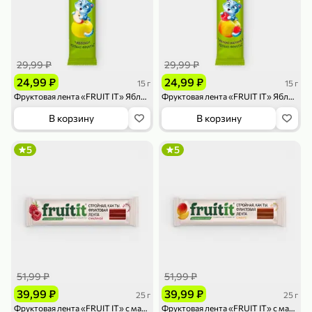
119,99 ₽
159,99 ₽
1 л
800 г
Напиток сильногазированный «Rich» Биттер Лемон, 1 л
Майонезный соус «Calve» Легкий, 800 г
В корзину
В корзину
29,99 ₽
29,99 ₽
4,6
5
ХИТ
24,99 ₽
24,99 ₽
15 г
15 г
Фруктовая лента «FRUIT IT» Яблоко, 15 г
Фруктовая лента «FRUIT IT» Яблоко+Малина, 15 г
В корзину
В корзину
5
5
189,99 ₽
59,99 ₽
119,99 ₽
49,99 ₽
120 г
39 г
Ветчина «ИНДИлайт» филе индейки Мраморное, в нарезке, 120 г
Печенье «Orion» Choco Boy Сафари кокос, 39 г
В корзину
В корзину
51,99 ₽
51,99 ₽
5
5
39,99 ₽
39,99 ₽
25 г
25 г
Фруктовая лента «FRUIT IT» с малиной, 25 г
Фруктовая лента «FRUIT IT» с манго, 25 г