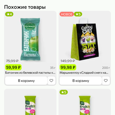
Похожие товары
4
5
НОВОЕ
79,99 ₽
159,99 ₽
70 г
500 г
Папайя сушеная «Good fruit», 70 г
Редис, 500 г
В корзину
В корзину
75,99 ₽
149,99 ₽
5
5
ХИТ
59,99 ₽
99,98 ₽
35 г
200 г
Батончик из белевской пастилы «Белевская пастильная мануфактура» классический, 35 г
Маршмеллоу «Сладкий снег» набор для жарки, 200 г
В корзину
В корзину
5
144,99 ₽