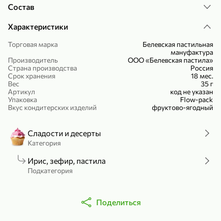
Состав
Холодный чай белый «J`DAI» со вкусом белого персика, 500 мл
Готовый завтрак «Leonardo» Подушечки с шоколадно-ореховой начинкой, 250 г
В корзину
В корзину
Характеристики
Торговая марка
Белевская пастильная
4,8
5
мануфактура
Производитель
ООО «Белевская пастила»
Страна производства
Россия
Срок хранения
18 мес.
Вес
35 г
Артикул
код не указан
Упаковка
Flow-pack
Вкус кондитерских изделий
фруктово-ягодный
Сладости и десерты
356,99 ₽
Категория
49,99 ₽
299,99 ₽
300 г
230 г
Йогурт питьевой «Yota» без добавления сахара, 300 г
Сыр 50% «Ламбер», 230 г
Ирис, зефир, пастила
Подкатегория
В корзину
В корзину
5
3,9
Поделиться