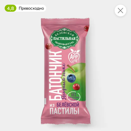
4,8
Превосходно
Укажите адрес
4,9
4,8
ХИТ
64,99 ₽
59,99 ₽
69,99 ₽
95 г
60 г
Мороженое «Medino» ванильный пломбир в рожке, 95 г
Чипсы «PRO-Чипсы» натуральные картофельные со вкусом краба, 60 г
В корзину
В корзину
4,4
5