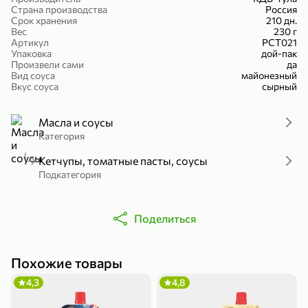
Страна производства
Россия
Холодный чай белый «J`DAI» со вкусом белого персика, 500 мл
Готовый завтрак «Leonardo» Подушечки с шоколадно-ореховой начинкой, 250 г
Срок хранения
210 дн.
Вес
230 г
В корзину
В корзину
Артикул
РСТ021
Упаковка
дой-пак
4,8
5
Произвели сами
да
Вид соуса
майонезный
Вкус соуса
сырный
Масла и соусы
Категория
Кетчупы, томатные пасты, соусы
Подкатегория
356,99 ₽
49,99 ₽
299,99 ₽
300 г
230 г
Поделиться
Йогурт питьевой «Yota» без добавления сахара, 300 г
Сыр 50% «Ламбер», 230 г
В корзину
В корзину
Похожие товары
5
4
4,3
4,8