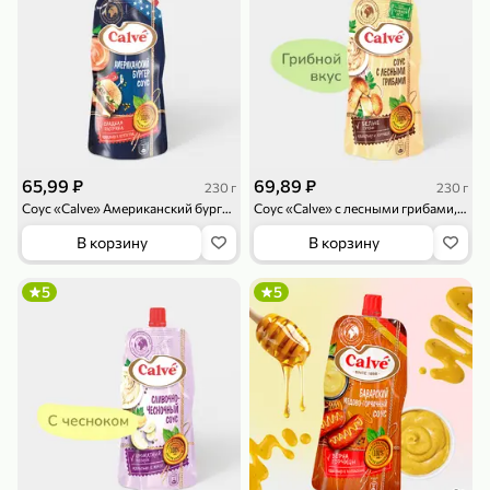
79,99 ₽
159,99 ₽
70 г
500 г
65,99 ₽
69,89 ₽
230 г
230 г
Папайя сушеная «Good fruit», 70 г
Редис, 500 г
Соус «Calve» Американский бургер, 230 г
Соус «Calve» с лесными грибами, 230 г
В корзину
В корзину
В корзину
В корзину
5
5
ХИТ
5
5
144,99 ₽