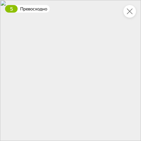
5
Превосходно
Укажите адрес
4,9
4,8
ХИТ
64,99 ₽
59,99 ₽
69,99 ₽
95 г
60 г
Мороженое «Medino» ванильный пломбир в рожке, 95 г
Чипсы «PRO-Чипсы» натуральные картофельные со вкусом краба, 60 г
В корзину
В корзину
4,4
5