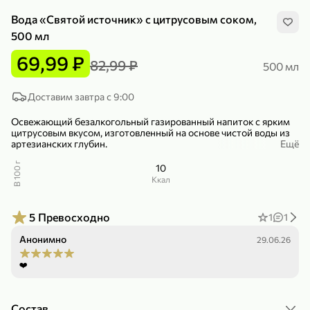
Вода «Святой источник» с цитрусовым соком,
500 мл
69,99 ₽
82,99 ₽
500 мл
299,99 ₽
159,99 ₽
Доставим завтра с 9:00
1 кг
130 г
Нектарин красный
Конфеты шоколадные «Babyfox» Galaxy sphere с фундуком, 130 г
Освежающий безалкогольный газированный напиток с ярким
цитрусовым вкусом, изготовленный на основе чистой воды из
В корзину
В корзину
артезианских глубин.
Ещё
5
5
Напиток в небольшой бутылочке, которую удобно можно брать
В 100 г
10
с собой куда угодно. Напиток идеально сочетается с любимыми
ккал
блюдами и отлично подойдет для ежедневого потребления.
5
Превосходно
1
1
Анонимно
29.06.26
❤️
89,99 ₽
99,99 ₽
69,99 ₽
89,99 ₽
Состав
500 мл
250 г