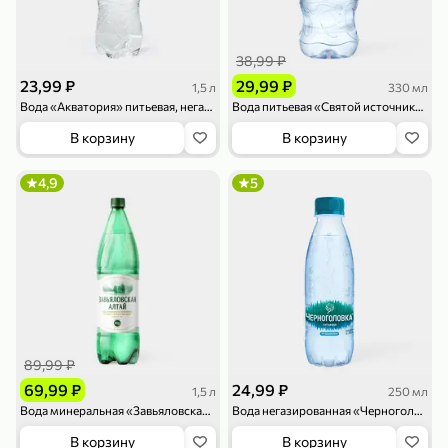
119,99 ₽
159,99 ₽
1 л
800 г
Напиток сильногазированный «Rich» Биттер Лемон, 1 л
Майонезный соус «Calve» Легкий, 800 г
38,99 ₽
В корзину
В корзину
23,99 ₽
29,99 ₽
1,5 л
330 мл
Вода «Акватория» питьевая, негазированная, 1,5 л
Вода питьевая «Святой источник» негазированная, 330 мл
4,6
5
ХИТ
В корзину
В корзину
4,9
5
189,99 ₽
59,99 ₽
119,99 ₽
49,99 ₽
120 г
39 г
Ветчина «ИНДИлайт» филе индейки Мраморное, в нарезке, 120 г
Печенье «Orion» Choco Boy Сафари кокос, 39 г
89,99 ₽
В корзину
В корзину
69,99 ₽
24,99 ₽
1,5 л
250 мл
Вода минеральная «Завьяловская» газированная, 1,5 л
Вода негазированная «Черноголовка», 250 мл
5
5
В корзину
В корзину