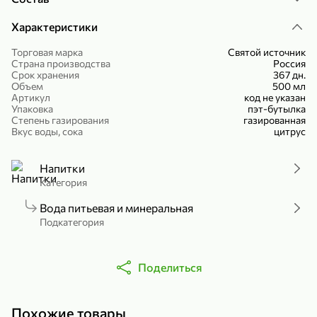
Холодный чай белый «J`DAI» со вкусом белого персика, 500 мл
Готовый завтрак «Leonardo» Подушечки с шоколадно-ореховой начинкой, 250 г
Характеристики
В корзину
В корзину
Торговая марка
Святой источник
Страна производства
Россия
4,8
5
Срок хранения
367 дн.
Объем
500 мл
Артикул
код не указан
Упаковка
пэт-бутылка
Степень газирования
газированная
Вкус воды, сока
цитрус
Напитки
Категория
356,99 ₽
Вода питьевая и минеральная
49,99 ₽
299,99 ₽
300 г
230 г
Подкатегория
Йогурт питьевой «Yota» без добавления сахара, 300 г
Сыр 50% «Ламбер», 230 г
В корзину
В корзину
Поделиться
5
4
Похожие товары