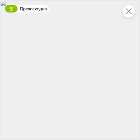
5
Превосходно
Укажите адрес
4,9
4,8
ХИТ
64,99 ₽
59,99 ₽
69,99 ₽
95 г
60 г
Мороженое «Medino» ванильный пломбир в рожке, 95 г
Чипсы «PRO-Чипсы» натуральные картофельные со вкусом краба, 60 г
В корзину
В корзину
4,4
5