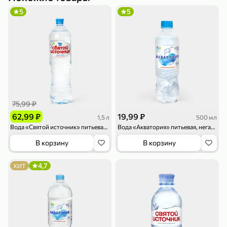
5
5
79,99 ₽
159,99 ₽
70 г
500 г
Папайя сушеная «Good fruit», 70 г
Редис, 500 г
75,99 ₽
В корзину
В корзину
62,99 ₽
19,99 ₽
1,5 л
500 мл
Вода «Святой источник» питьевая, негазированная, 1,5 л
Вода «Акватория» питьевая, негазированная, 500 мл
5
5
ХИТ
В корзину
В корзину
4,7
ХИТ
144,99 ₽