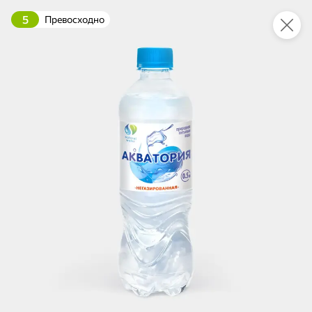
5
Превосходно
Укажите адрес
4,9
4,8
ХИТ
64,99 ₽
59,99 ₽
69,99 ₽
95 г
60 г
Мороженое «Medino» ванильный пломбир в рожке, 95 г
Чипсы «PRO-Чипсы» натуральные картофельные со вкусом краба, 60 г
В корзину
В корзину
4,4
5