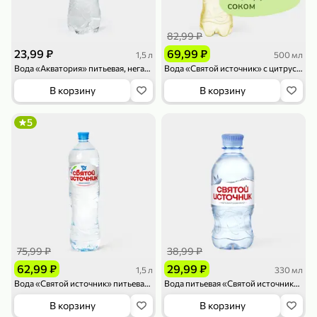
82,99 ₽
23,99 ₽
69,99 ₽
1,5 л
500 мл
Вода «Акватория» питьевая, негазированная, 1,5 л
Вода «Святой источник» с цитрусовым соком, 500 мл
В корзину
В корзину
79,99 ₽
159,99 ₽
70 г
500 г
5
Папайя сушеная «Good fruit», 70 г
Редис, 500 г
В корзину
В корзину
5
5
ХИТ
75,99 ₽
38,99 ₽
62,99 ₽
29,99 ₽
1,5 л
330 мл
Вода «Святой источник» питьевая, негазированная, 1,5 л
Вода питьевая «Святой источник» негазированная, 330 мл
В корзину
В корзину
144,99 ₽