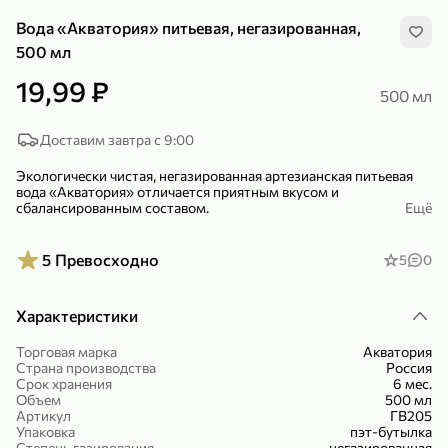
Вода «Акватория» питьевая, негазированная,
500 мл
19,99 ₽
500 мл
299,99 ₽
159,99 ₽
Доставим завтра с 9:00
1 кг
130 г
Нектарин красный
Конфеты шоколадные «Babyfox» Galaxy sphere с фундуком, 130 г
Экологически чистая, негазированная артезианская питьевая
вода «Акватория» отличается приятным вкусом и
В корзину
В корзину
сбалансированным составом.
Ещё
5
5
Начинайте день с глотка «Акватории», поддерживайте водный
баланс в течение дня и утоляйте жажду.
5
Превосходно
5
0
Попробовав ее однажды, вы раз и навсегда измените
представление о том, какой должна быть питьевая вода, и ее
Характеристики
употребление обязательно войдет у вас в привычку.
Торговая марка
Акватория
Страна производства
Россия
Срок хранения
6 мес.
Объем
500 мл
Артикул
ГВ205
89,99 ₽
99,99 ₽
Упаковка
пэт-бутылка
69,99 ₽
89,99 ₽
500 мл
250 г
Степень газирования
негазированная