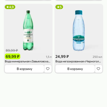
119,99 ₽
159,99 ₽
1 л
800 г
4,9
5
Напиток сильногазированный «Rich» Биттер Лемон, 1 л
Майонезный соус «Calve» Легкий, 800 г
В корзину
В корзину
4,6
5
ХИТ
89,99 ₽
69,99 ₽
24,99 ₽
1,5 л
250 мл
Вода минеральная «Завьяловская» газированная, 1,5 л
Вода негазированная «Черноголовка», 250 мл
В корзину
В корзину
189,99 ₽
59,99 ₽
119,99 ₽
49,99 ₽
120 г
39 г
Ветчина «ИНДИлайт» филе индейки Мраморное, в нарезке, 120 г
Печенье «Orion» Choco Boy Сафари кокос, 39 г
В корзину
В корзину
5
5