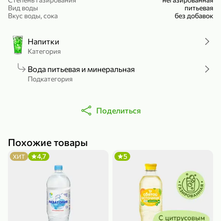
Вид воды
питьевая
Холодный чай белый «J`DAI» со вкусом белого персика, 500 мл
Готовый завтрак «Leonardo» Подушечки с шоколадно-ореховой начинкой, 250 г
Вкус воды, сока
без добавок
В корзину
В корзину
Напитки
4,8
5
Категория
Вода питьевая и минеральная
Подкатегория
Поделиться
356,99 ₽
Похожие товары
49,99 ₽
299,99 ₽
300 г
230 г
4,7
5
ХИТ
Йогурт питьевой «Yota» без добавления сахара, 300 г
Сыр 50% «Ламбер», 230 г
В корзину
В корзину
5
4