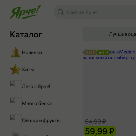
Каталог
Лучшие оц
Новинки
ХИТ
4,9
Хиты
Лето с Ярче!
Много белка
Овощи и фрукты
64,99 ₽
59,99 ₽