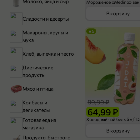
Молоко, яйца и сыр
В корзину
Сладости и десерты
5
Макароны, крупы и
мука
Хлеб, выпечка и тесто
Диетические
продукты
Мясо и птица
89,99 ₽
Колбасы и
64,99 ₽
деликатесы
Готовая еда из
магазина
В корзину
Продукты быстрого