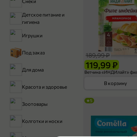
Снеки
Детское питание и
гигиена
Игрушки
Под заказ
189,99 ₽
119,99 ₽
Для дома
В корзину
Красота и здоровье
5
Зоотовары
Колготки и носки