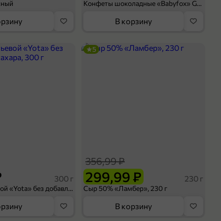
сный
Конфеты шоколадные «Babyfox» Galaxy sphere с фундуком, 130 г
орзину
В корзину
5
356,99 ₽
₽
299,99 ₽
300 г
230 г
Йогурт питьевой «Yota» без добавления сахара, 300 г
Сыр 50% «Ламбер», 230 г
орзину
В корзину