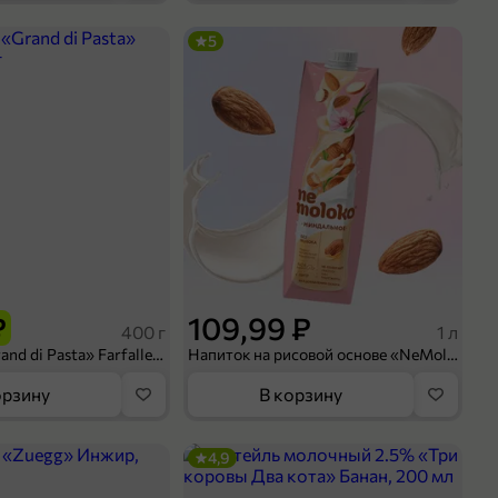
5
₽
109,99 ₽
400 г
1 л
Макароны «Grand di Pasta» Farfalle, 400 г
Напиток на рисовой основе «NeMoloko» «Миндальный», 1 л
орзину
В корзину
4,9