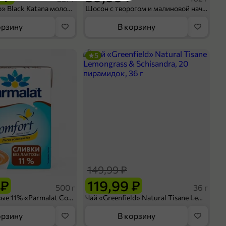
Кофе «Bushido» Black Katana молотый, 227 г
Шосон с творогом и малиновой начинкой, 102 г
орзину
В корзину
5
Nina Farina
ЗАО «Бриджтаун Фудс»
Россия
12 мес.
110 г
РКС103
пленка
риготовления
ное
149,99 ₽
 ₽
119,99 ₽
500 г
36 г
Сливки питьевые 11% «Parmalat Comfort» безлактозные, 500 г
Чай «Greenfield» Natural Tisane Lemongrass & Schisandra, 20 пирамидок, 36 г
оделиться
орзину
В корзину