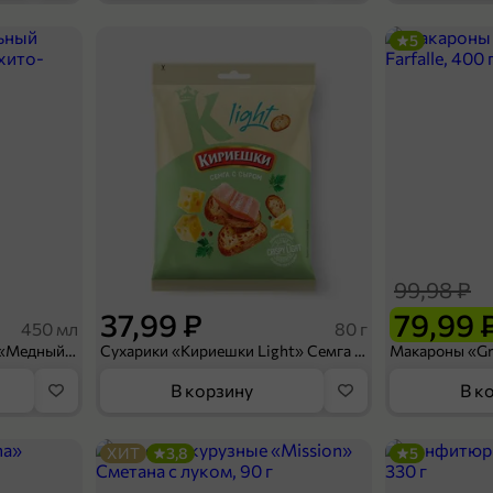
5
25,96 ₽
44 г
Смесь для десерта «Nina Farina» «Пудинг шоколадный», 44 г
В корзину
99,98 ₽
37,99 ₽
79,99 
450 мл
80 г
Напиток безалкогольный «Медный Великан» Мохито-клубника, 450 мл
Сухарики «Кириешки Light» Семга с сыром, 80 г
В корзину
В к
ХИТ
3,8
5