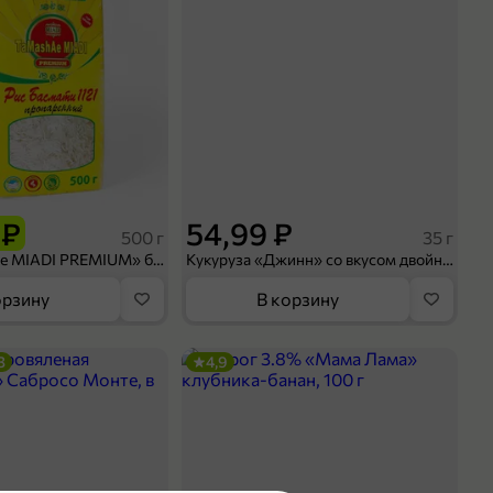
 ₽
54,99 ₽
500 г
35 г
Рис «TaMashAe MIADI PREMIUM» басмати пропаренный, 500 г
Кукуруза «Джинн» со вкусом двойного сыра и чили, 35 г
орзину
В корзину
3
4,9