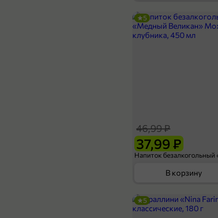
5
15,99 ₽
12,99 ₽
35 г
Смесь для десерта «Nina Farina» «Пудинг со вкусом банана», 35 г
В корзину
46,99 ₽
37,99 ₽
В корзину
5