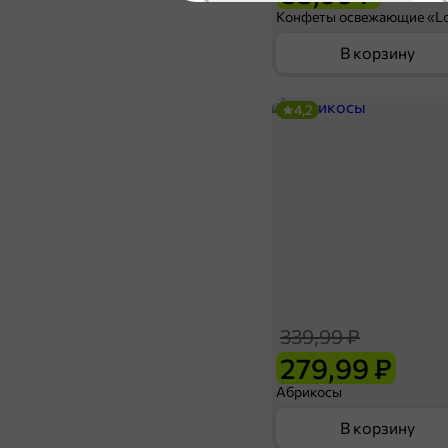
В корзину
4,2
46,97 ₽
67 г
Смесь «Nina Farina» «Крем брюле», 67 г
В корзину
339,99 ₽
5
279,99 ₽
Абрикосы
В корзину