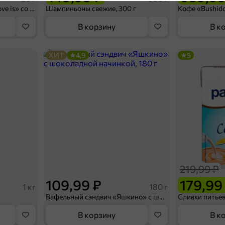
5
Конфеты освежающие «Love is» со вкусом морской соли и маракуйи, 20 г
Шампиньоны свежие, 300 г
Состав
В корзину
В к
Характеристики
ХИТ
4,9
5
Торговая марка
Производитель
Страна производства
Срок хранения
Вес
Артикул
15,99 ₽
Упаковка
10,99 ₽
35 г
Продукты быстрого п
Смесь для десерта «Nina Farina» «Пудинг ванильный», 35 г
Категория
В корзину
Желе, кисели, мороже
219,99 ₽
Подкатегория
5
109,99 ₽
179,99
1 кг
180 г
Вафельный сэндвич «Яшкино» с шоколадной начинкой, 180 г
П
В корзину
В к