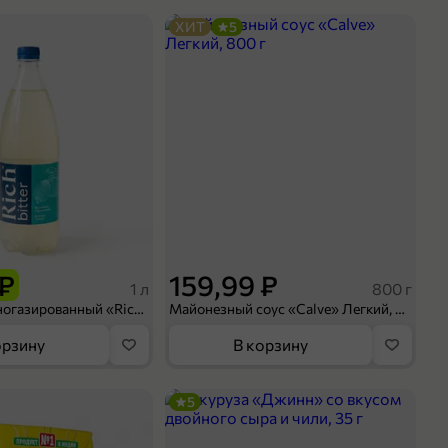
ХИТ
5
 ₽
159,99 ₽
1 л
800 г
Напиток сильногазированный «Rich» Биттер Лемон, 1 л
Майонезный соус «Calve» Легкий, 800 г
орзину
В корзину
5