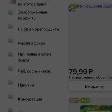
приготовления
5
Замороженные
продукты
Рыба и морепродукты
Масла и соусы
Приправы и сухие
смеси
79,99 ₽
Чай, кофе и какао
Папайя сушеная «Good frui
Напитки
В корзину
Консервация
ХИТ
4,6