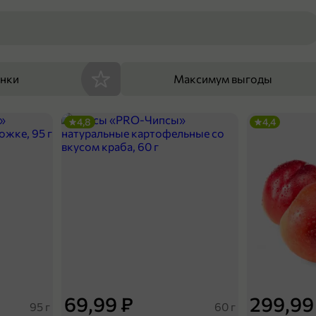
енки
Максимум выгоды
4,8
4,4
69,99 ₽
299,99
95 г
60 г