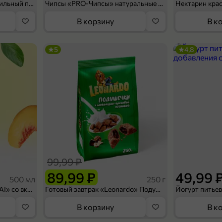
Мороженое «Medino» ванильный пломбир в рожке, 95 г
Чипсы «PRO-Чипсы» натуральные картофельные со вкусом краба, 60 г
Нектарин кра
В корзину
В к
5
4,8
99,99 ₽
89,99 ₽
49,99 
500 мл
250 г
Холодный чай белый «J`DAI» со вкусом белого персика, 500 мл
Готовый завтрак «Leonardo» Подушечки с шоколадно-ореховой начинкой, 250 г
В корзину
В к