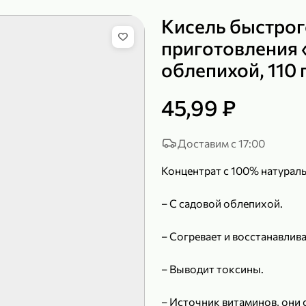
Кисель быстрог
приготовления «
облепихой, 110 
149,99 ₽
219,99 ₽
99,99 ₽
139,99
200 г
120 г
45,99 ₽
Сыр рассольный 35% «Comella», 200 г
Полотенца бумажные «Soffione» MENU, 2 рулона, 120 г
В корзину
В к
Доставим с 17:00
Концентрат с 100% натурал
4,9
4,9
– С садовой облепихой.
– Согревает и восстанавлива
– Выводит токсины.
– Источник витаминов, они 