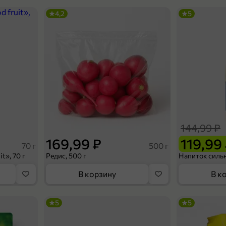
4,2
5
144,99 ₽
169,99 ₽
119,99
70 г
500 г
t», 70 г
Редис, 500 г
В корзину
В к
5
5