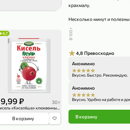
крахмалу.
189,99 ₽
299,99 ₽
139,99 ₽
149,98
Несколько минут и полезный
50 г
150 г
Печенье протеиновое «COCOnitto» BROWNIE с кокосом, 50 г
Риет «Сибагро» с кедровыми орехами, 150 г
Манго «Good f
В 100 г
4,7
В корзину
В к
4,8
Превосходно
4,6
Анонимно
Вкусно. Быстро. Рекомендую.
Анонимно
19,99 ₽
Вкусно. Удобно на работе и до
30 г
Кисель «Киселёша» клюквенный, 30 г
Анонимно
В корзину
169,99 ₽
839,99 ₽
В корзину
Вкусно. Буду брать еще.
149,99 ₽
689,99
20 г
300 г