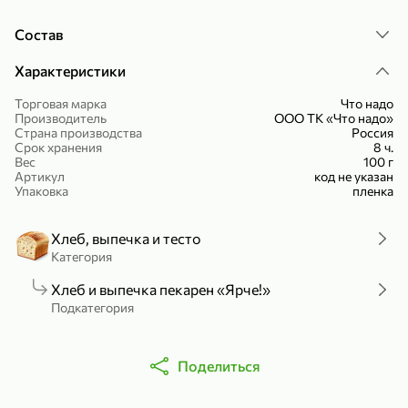
Холодный чай белый «J`DAI» со вкусом белого персика, 500 мл
Готовый завтрак «Leonardo» Подушечки с шоколадно-ореховой начинкой, 250 г
Состав
В корзину
В корзину
Характеристики
4,8
5
Торговая марка
Что надо
Производитель
ООО ТК «Что надо»
Страна производства
Россия
Срок хранения
8 ч.
Вес
100 г
Артикул
код не указан
Упаковка
пленка
Хлеб, выпечка и тесто
356,99 ₽
Категория
49,99 ₽
299,99 ₽
300 г
230 г
Хлеб и выпечка пекарен «Ярче!»
Йогурт питьевой «Yota» без добавления сахара, 300 г
Сыр 50% «Ламбер», 230 г
Подкатегория
В корзину
В корзину
5
3,8
Поделиться