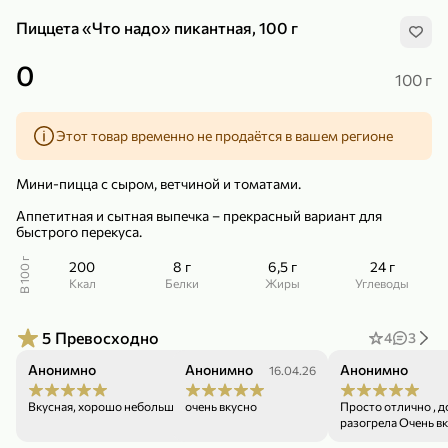
Пиццета «Что надо» пикантная, 100 г
0
100 г
Этот товар временно не продаётся в вашем регионе
299,99 ₽
159,99 ₽
1 кг
130 г
Нектарин красный
Конфеты шоколадные «Babyfox» Galaxy sphere с фундуком, 130 г
Мини-пицца с сыром, ветчиной и томатами.
В корзину
В корзину
Аппетитная и сытная выпечка – прекрасный вариант для
быстрого перекуса.
5
5
В 100 г
200
8 г
6,5 г
24 г
ккал
Белки
Жиры
Углеводы
5
Превосходно
4
3
Анонимно
Анонимно
Анонимно
22.04.26
16.04.26
Вкусная, хорошо небольшая порция
очень вкусно
Просто отлично , д
89,99 ₽
99,99 ₽
разогрела Очен
69,99 ₽
89,99 ₽
500 мл
250 г