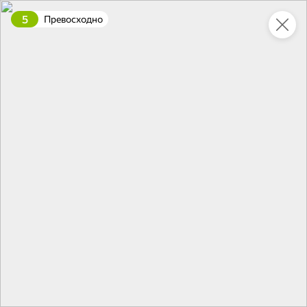
5
Превосходно
Укажите адрес
4,7
4,8
ХИТ
64,99 ₽
59,99 ₽
69,99 ₽
95 г
60 г
Мороженое «Medino» ванильный пломбир в рожке, 95 г
Чипсы «PRO-Чипсы» натуральные картофельные со вкусом краба, 60 г
В корзину
В корзину
4,6
5