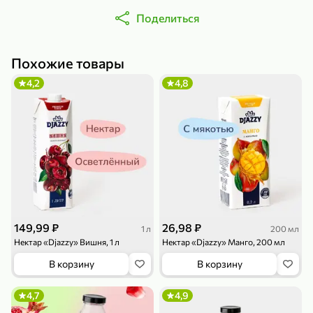
Поделиться
Похожие товары
4,2
4,8
79,99 ₽
169,99 ₽
70 г
500 г
Папайя сушеная «Good fruit», 70 г
Редис, 500 г
В корзину
В корзину
5
5
ХИТ
149,99 ₽
26,98 ₽
1 л
200 мл
Нектар «Djazzy» Вишня, 1 л
Нектар «Djazzy» Манго, 200 мл
В корзину
В корзину
4,7
4,9
144,99 ₽