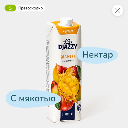
5
Превосходно
Укажите адрес
4,9
4,8
ХИТ
64,99 ₽
59,99 ₽
69,99 ₽
95 г
60 г
Мороженое «Medino» ванильный пломбир в рожке, 95 г
Чипсы «PRO-Чипсы» натуральные картофельные со вкусом краба, 60 г
В корзину
В корзину
4,4
5