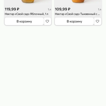
119,99 ₽
109,99 ₽
1 л
1 л
Нектар «Свой сад» Яблочный, 1 л
Нектар «Свой сад» Тыквенный с мякотью, 1 л
В корзину
В корзину
179,99 ₽
159,99 ₽
54,99 ₽
500 г
35 г
Рис «TaMashAe MIADI PREMIUM» басмати пропаренный, 500 г
Кукуруза «Джинн» со вкусом двойного сыра и чили, 35 г
В корзину
В корзину
5
5