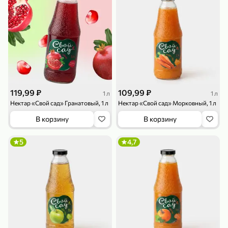
119,99 ₽
159,99 ₽
1 л
800 г
Напиток сильногазированный «Rich» Биттер Лемон, 1 л
Майонезный соус «Calve» Легкий, 800 г
В корзину
В корзину
4,6
5
ХИТ
119,99 ₽
109,99 ₽
1 л
1 л
Нектар «Свой сад» Гранатовый, 1 л
Нектар «Свой сад» Морковный, 1 л
В корзину
В корзину
5
4,7
189,99 ₽
59,99 ₽
119,99 ₽
49,99 ₽
120 г
39 г
Ветчина «ИНДИлайт» филе индейки Мраморное, в нарезке, 120 г
Печенье «Orion» Choco Boy Сафари кокос, 39 г
В корзину
В корзину
5
5