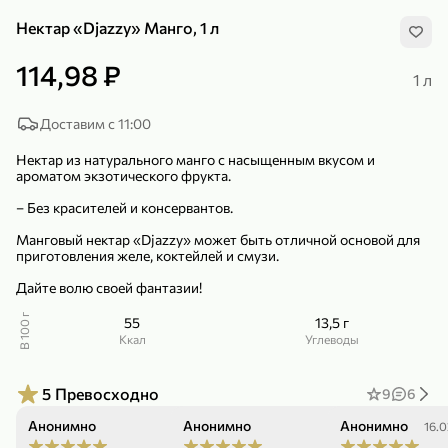
Нектар «Djazzy» Манго, 1 л
114,98 ₽
1 л
Доставим с 11:00
299,99 ₽
159,99 ₽
1 кг
130 г
Нектар из натурального манго с насыщенным вкусом и
Нектарин красный
Конфеты шоколадные «Babyfox» Galaxy sphere с фундуком, 130 г
ароматом экзотического фрукта.
В корзину
В корзину
– Без красителей и консервантов.
5
5
Манговый нектар «Djazzy» может быть отличной основой для
приготовления желе, коктейлей и смузи.
Дайте волю своей фантазии!
В 100 г
55
13,5 г
ккал
Углеводы
5
Превосходно
9
6
89,99 ₽
99,99 ₽
Анонимно
Анонимно
Анонимно
12.03.26
26.02.26
16.0
64,99 ₽
89,99 ₽
500 мл
250 г