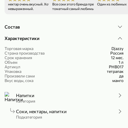
нектар очень вкусный. Хотя вкус манго
Все соки этого бренда превосходные. Манго и
Один из любимых
Холодный чай белый «J`DAI» со вкусом белого персика, 500 мл
Готовый завтрак «Leonardo» Подушечки с шоколадно-ореховой начинкой, 250 г
невыраженный.
томатный самый любимые
В корзину
В корзину
Состав
4,8
5
Характеристики
Торговая марка
Djazzy
Страна производства
Россия
Срок хранения
12 мес.
Объем
1 л
Артикул
РНВ017
Упаковка
тетрапак
Произвели сами
да
356,99 ₽
Вкус воды, сока
манго
49,99 ₽
299,99 ₽
300 г
230 г
Йогурт питьевой «Yota» без добавления сахара, 300 г
Сыр 50% «Ламбер», 230 г
Напитки
В корзину
В корзину
Категория
Соки, нектары, напитки
5
4,2
Подкатегория