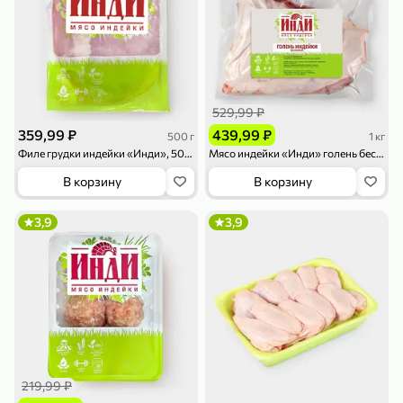
119,99 ₽
159,99 ₽
1 л
800 г
Напиток сильногазированный «Rich» Биттер Лемон, 1 л
Майонезный соус «Calve» Легкий, 800 г
В корзину
В корзину
4,6
5
ХИТ
529,99 ₽
359,99 ₽
439,99 ₽
500 г
1 кг
Филе грудки индейки «Инди», 500 г
Мясо индейки «Инди» голень бескостная, 0,5 - 1,2 кг
В корзину
В корзину
3,9
3,9
189,99 ₽
59,99 ₽
119,99 ₽
49,99 ₽
120 г
39 г
Ветчина «ИНДИлайт» филе индейки Мраморное, в нарезке, 120 г
Печенье «Orion» Choco Boy Сафари кокос, 39 г
В корзину
В корзину
5
5
219,99 ₽