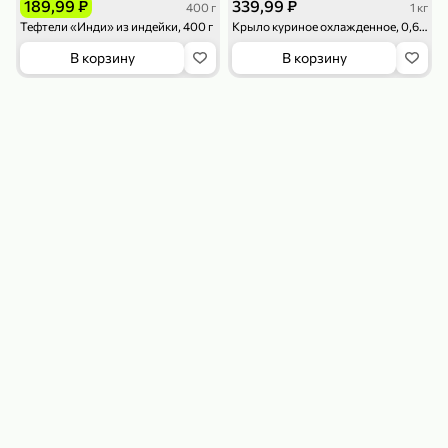
189,99 ₽
339,99 ₽
400 г
1 кг
Тефтели «Инди» из индейки, 400 г
Крыло куриное охлажденное, 0,6 - 1,2 кг
В корзину
В корзину
179,99 ₽
159,99 ₽
54,99 ₽
500 г
35 г
Рис «TaMashAe MIADI PREMIUM» басмати пропаренный, 500 г
Кукуруза «Джинн» со вкусом двойного сыра и чили, 35 г
В корзину
В корзину
5
5