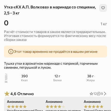
Утка «КХ А.П. Волкова» в маринаде со специями,
2,5 - 3 кг
0
1 кг
Расчёт стоимости товаров в заказе является предварительным.
299,99 ₽
159,99 ₽
1 кг
130 г
Итоговая стоимость формируется по фактическому весу после
сборки заказа
Нектарин красный
Конфеты шоколадные «Babyfox» Galaxy sphere с фундуком, 130 г
В корзину
В корзину
Этот товар временно не продаётся в вашем регионе
5
5
Тушка утки в ароматном маринаде с паприкой, горчичным
семенем, петрушкой и луком.
В 100 г
390
12 г
38 г
ккал
Белки
Жиры
4,6
Отлично
12
9
Анонимно
Анонимно
Анонимно
04.01.26
02.12.25
89,99 ₽
99,99 ₽
69,99 ₽
89,99 ₽
500 мл
250 г
Утка божественная! Пожалуйста верните в
сколько жарить по времени её былобы
Топчик! Очень вкусн