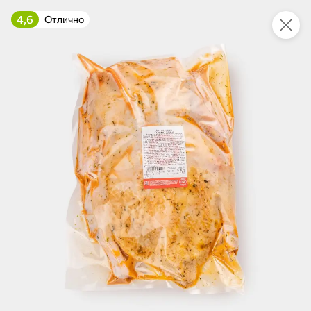
4,6
Отлично
Укажите адрес
4,7
4,8
ХИТ
64,99 ₽
59,99 ₽
69,99 ₽
95 г
60 г
Мороженое «Medino» ванильный пломбир в рожке, 95 г
Чипсы «PRO-Чипсы» натуральные картофельные со вкусом краба, 60 г
В корзину
В корзину
4,6
5