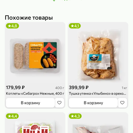
Похожие товары
4,8
4,1
79,99 ₽
159,99 ₽
70 г
500 г
Папайя сушеная «Good fruit», 70 г
Редис, 500 г
В корзину
В корзину
5
5
ХИТ
179,99 ₽
399,99 ₽
400 г
1 кг
Котлеты «Сибагро» Нежные, 400 г
Тушка утенка «Улыбино» в ореховом маринаде, 2,5 - 3,6 кг
В корзину
В корзину
4,4
4,3
144,99 ₽