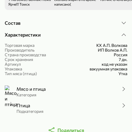
Ярче!!! Томск
написано(
Холодный чай белый «J`DAI» со вкусом белого персика, 500 мл
Готовый завтрак «Leonardo» Подушечки с шоколадно-ореховой начинкой, 250 г
В корзину
В корзину
Состав
4,8
5
Характеристики
Торговая марка
КХ А.П. Волкова
Производитель
ИП Волков А.П.
Страна производства
Россия
Срок хранения
7 дн.
Артикул
код не указан
Упаковка
вакуумная упаковка
Тип мяса (птица)
Утка
356,99 ₽
49,99 ₽
299,99 ₽
Мясо и птица
300 г
230 г
Категория
Йогурт питьевой «Yota» без добавления сахара, 300 г
Сыр 50% «Ламбер», 230 г
В корзину
В корзину
Птица
Подкатегория
5
3,8
Поделиться