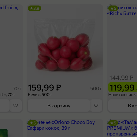
3,9
5
144,99 ₽
159,99 ₽
119,99
70 г
500 г
t», 70 г
Редис, 500 г
В корзину
В к
5
5