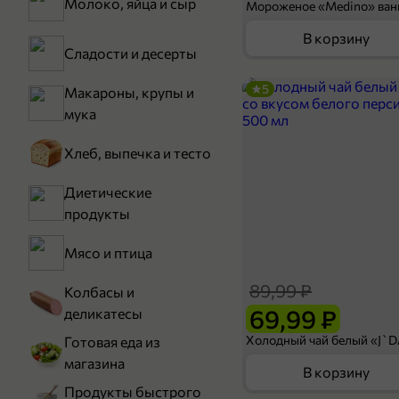
Молоко, яйца и сыр
В корзину
Сладости и десерты
5
Макароны, крупы и
мука
Хлеб, выпечка и тесто
Диетические
продукты
Мясо и птица
89,99 ₽
Колбасы и
69,99 ₽
деликатесы
Готовая еда из
магазина
В корзину
Продукты быстрого