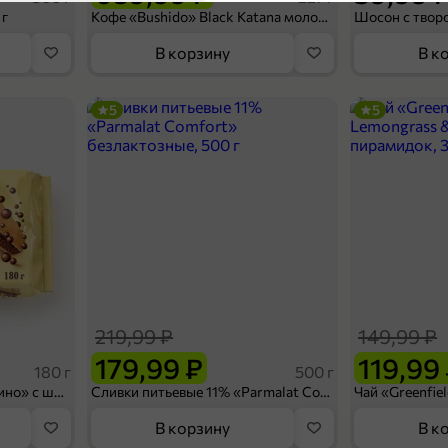
Подкатегория
4,7
 г
Кофе «Bushido» Black Katana молотый, 227 г
Твердые и полутверды
В корзину
В к
Подкатегория
5
5
П
179,99 ₽
200 г
Сыр 45% «Здравушка» Гауда Gold, 200 г
В корзину
219,99 ₽
149,99 ₽
4,8
179,99 ₽
119,99
180 г
500 г
Вафельный сэндвич «Яшкино» с шоколадной начинкой, 180 г
Сливки питьевые 11% «Parmalat Comfort» безлактозные, 500 г
В корзину
В к