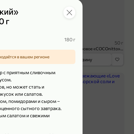
кий»
0 г
119,99 ₽
₽
89,99 ₽
180 г
100 г
50 г
Творог 3.8% «Мама Лама» клубника-банан, 100 г
Печенье протеиновое «COCOnitto» BROWNIE с кокосом, 50 г
родаётся в вашем регионе
орзину
В корзину
р с приятным сливочным
5
усом.
в, но может стать и
кусок или салатов.
ном, помидорами и сыром –
оценного сытного завтрака.
ным салатом и свежими