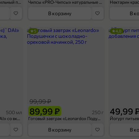
Мороженое «Medino» ванильный пломбир в рожке, 95 г
Чипсы «PRO-Чипсы» натуральные картофельные со вкусом краба, 60 г
Нектарин кра
В корзину
В к
5
4,8
99,99 ₽
89,99 ₽
49,99 
500 мл
250 г
Холодный чай белый «J`DAI» со вкусом белого персика, 500 мл
Готовый завтрак «Leonardo» Подушечки с шоколадно-ореховой начинкой, 250 г
В корзину
В к