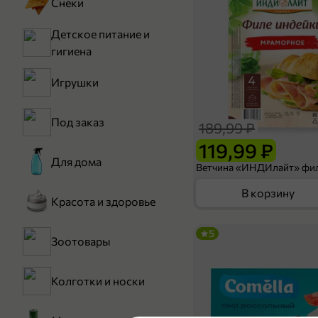
Снеки
Детское питание и
гигиена
Игрушки
Под заказ
189,99 ₽
119,99 ₽
Для дома
В корзину
Красота и здоровье
5
Зоотовары
Колготки и носки