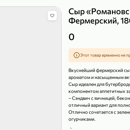
Сыр «Романовс
Фермерский, 18
149,99 ₽
0
99,99 ₽
39,99 
200 г
120 г
Сыр рассольный 35% «Comella», 200 г
Полотенца бумажные «Soffione» MENU, 2 рулона, 120 г
Этот товар временно не п
В корзину
В к
Вкуснейший фермерский сы
4,9
5
ароматом и насыщенным вк
Сыр идеален для бутербродо
компонентом аппетитных за
– Сэндвич с яичницей, беко
отличный вариант для полн
Отлично сочетается с зеле
огурчиками.