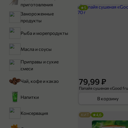
приготовления
5
Замороженные
продукты
Рыба и морепродукты
Масла и соусы
Приправы и сухие
смеси
79,99 ₽
Чай, кофе и какао
Папайя сушеная «Good frui
Напитки
В корзину
Консервация
ХИТ
4,6