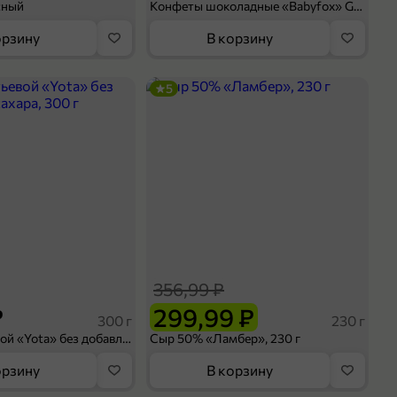
сный
Конфеты шоколадные «Babyfox» Galaxy sphere с фундуком, 130 г
орзину
В корзину
5
356,99 ₽
₽
299,99 ₽
300 г
230 г
Йогурт питьевой «Yota» без добавления сахара, 300 г
Сыр 50% «Ламбер», 230 г
орзину
В корзину