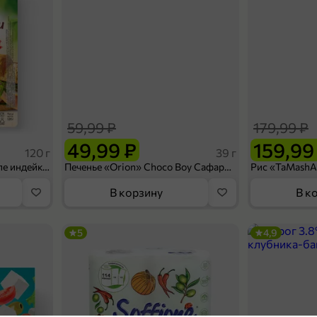
59,99 ₽
179,99 ₽
49,99 ₽
159,99
120 г
39 г
Ветчина «ИНДИлайт» филе индейки Мраморное, в нарезке, 120 г
Печенье «Orion» Choco Boy Сафари кокос, 39 г
В корзину
В к
5
4,9