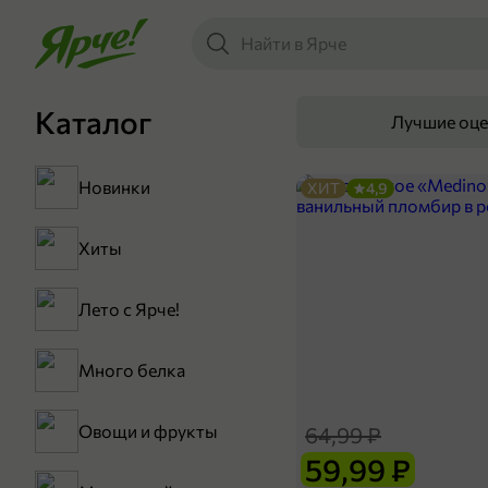
Каталог
Лучшие оц
Новинки
ХИТ
4,9
Хиты
Лето с Ярче!
Много белка
Овощи и фрукты
64,99 ₽
59,99 ₽