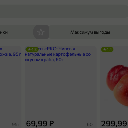
енки
Максимум выгоды
4,8
4,4
69,99 ₽
299,99
95 г
60 г