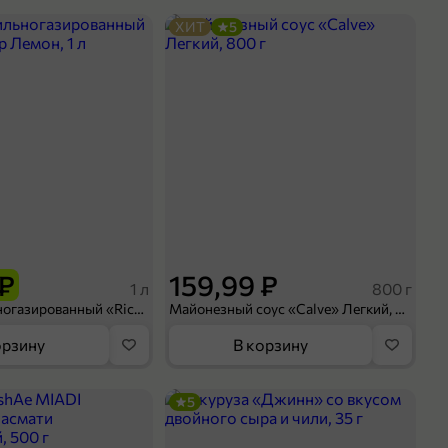
ХИТ
5
 ₽
159,99 ₽
1 л
800 г
Напиток сильногазированный «Rich» Биттер Лемон, 1 л
Майонезный соус «Calve» Легкий, 800 г
орзину
В корзину
5