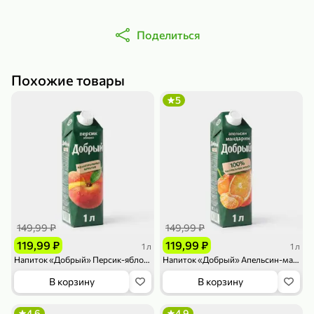
Поделиться
Похожие товары
5
79,99 ₽
159,99 ₽
70 г
500 г
Папайя сушеная «Good fruit», 70 г
Редис, 500 г
В корзину
В корзину
5
5
ХИТ
149,99 ₽
149,99 ₽
119,99 ₽
119,99 ₽
1 л
1 л
Напиток «Добрый» Персик-яблоко, 1 л
Напиток «Добрый» Апельсин-мандарин, 1 л
В корзину
В корзину
144,99 ₽
4,6
4,9