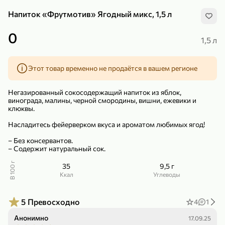
Напиток «Фрутмотив» Ягодный микс, 1,5 л
0
1,5 л
Этот товар временно не продаётся в вашем регионе
299,99 ₽
159,99 ₽
1 кг
130 г
Нектарин красный
Конфеты шоколадные «Babyfox» Galaxy sphere с фундуком, 130 г
Негазированный сокосодержащий напиток из яблок,
В корзину
В корзину
винограда, малины, черной смородины, вишни, ежевики и
клюквы.
5
5
Насладитесь фейерверком вкуса и ароматом любимых ягод!
– Без консервантов.
– Содержит натуральный сок.
В 100 г
35
9,5 г
ккал
Углеводы
5
Превосходно
4
1
89,99 ₽
99,99 ₽
Анонимно
17.09.25
69,99 ₽
89,99 ₽
500 мл
250 г