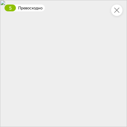
5
Превосходно
Укажите адрес
4,9
4,8
ХИТ
64,99 ₽
59,99 ₽
69,99 ₽
95 г
60 г
Мороженое «Medino» ванильный пломбир в рожке, 95 г
Чипсы «PRO-Чипсы» натуральные картофельные со вкусом краба, 60 г
В корзину
В корзину
4,4
5