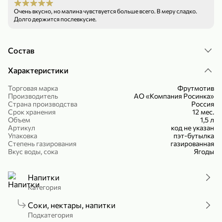
Холодный чай белый «J`DAI» со вкусом белого персика, 500 мл
Готовый завтрак «Leonardo» Подушечки с шоколадно-ореховой начинкой, 250 г
Очень вкусно, но малина чувствуется больше всего. В меру сладко.
Долго держится послевкусие.
В корзину
В корзину
4,8
5
Состав
Характеристики
Торговая марка
Фрутмотив
Производитель
АО «Компания Росинка»
Страна производства
Россия
Срок хранения
12 мес.
Объем
1,5 л
Артикул
код не указан
Упаковка
пэт-бутылка
356,99 ₽
Степень газирования
газированная
49,99 ₽
299,99 ₽
300 г
230 г
Вкус воды, сока
Ягоды
Йогурт питьевой «Yota» без добавления сахара, 300 г
Сыр 50% «Ламбер», 230 г
В корзину
В корзину
Напитки
Категория
5
4
Соки, нектары, напитки
Подкатегория