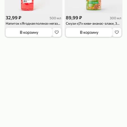
32,99 ₽
89,99 ₽
500 мл
300 мл
Напиток «Ягодная поляна» негазированный, 500 мл
Смузи «J7» киви-ананас-злаки, 300 мл
В корзину
В корзину
179,99 ₽
159,99 ₽
54,99 ₽
500 г
35 г
Рис «TaMashAe MIADI PREMIUM» басмати пропаренный, 500 г
Кукуруза «Джинн» со вкусом двойного сыра и чили, 35 г
В корзину
В корзину
5
5