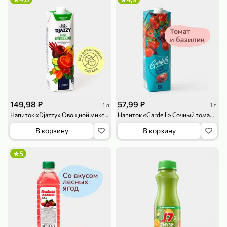
119,99 ₽
159,99 ₽
1 л
800 г
Напиток сильногазированный «Rich» Биттер Лемон, 1 л
Майонезный соус «Calve» Легкий, 800 г
В корзину
В корзину
4,6
5
ХИТ
149,98 ₽
57,99 ₽
1 л
1 л
Напиток «Djazzy» Овощной микс, 1 л
Напиток «Gardelli» Сочный томат и базилик, 1 л
В корзину
В корзину
189,99 ₽
59,99 ₽
5
119,99 ₽
49,99 ₽
120 г
39 г
Ветчина «ИНДИлайт» филе индейки Мраморное, в нарезке, 120 г
Печенье «Orion» Choco Boy Сафари кокос, 39 г
В корзину
В корзину
5
5