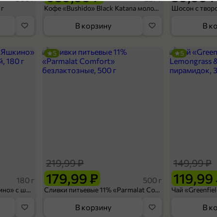
5
 г
Кофе «Bushido» Black Katana молотый, 227 г
В корзину
В к
5
5
84,99 ₽
25 г
Тампоны «Periodica» Супер, 8 шт, 25 г
В корзину
219,99 ₽
149,99 ₽
5
179,99 ₽
119,99
180 г
500 г
Вафельный сэндвич «Яшкино» с шоколадной начинкой, 180 г
Сливки питьевые 11% «Parmalat Comfort» безлактозные, 500 г
В корзину
В к