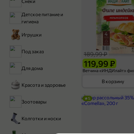
Снеки
Детское питание и
гигиена
Игрушки
Под заказ
189,99 ₽
119,99 ₽
Для дома
В корзину
Красота и здоровье
5
Зоотовары
Колготки и носки