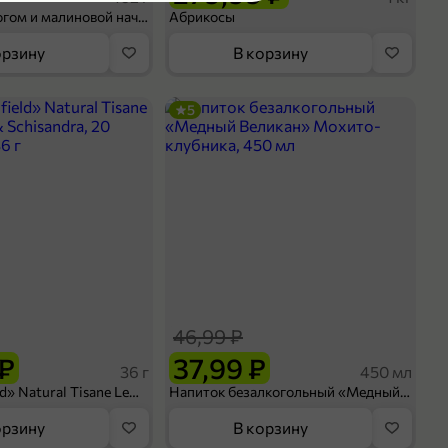
Шосон с творогом и малиновой начинкой, 102 г
Абрикосы
орзину
В корзину
5
46,99 ₽
 ₽
37,99 ₽
36 г
450 мл
Чай «Greenfield» Natural Tisane Lemongrass & Schisandra, 20 пирамидок, 36 г
Напиток безалкогольный «Медный Великан» Мохито-клубника, 450 мл
орзину
В корзину