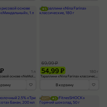
5
69,99 ₽
 ₽
54,99 ₽
1 л
180 г
Напиток на рисовой основе «NeMoloko» «Миндальный», 1 л
Тараллини «Nina Farina» классические, 180 г
орзину
В корзину
ХИТ
5