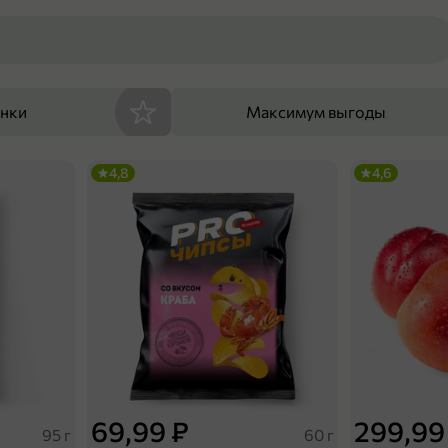
енки
Максимум выгоды
4,8
4,6
69,99 ₽
299,99
95 г
60 г