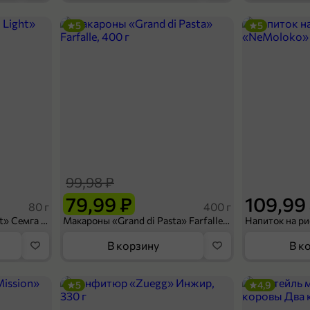
5
5
249,99 ₽
169,99 ₽
125 г
Зубная паста «Stars» Экстрасвежее дыхание, 125 г
В корзину
99,98 ₽
79,99 ₽
109,99
80 г
400 г
Сухарики «Кириешки Light» Семга с сыром, 80 г
Макароны «Grand di Pasta» Farfalle, 400 г
В корзину
В к
5
4,9