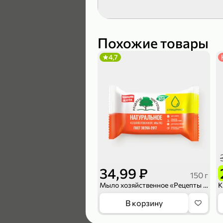
119,99 ₽
89,99 ₽
Похожие товары
4,7
В корзину
4,6
34,99 ₽
150 г
Мыло хозяйственное «Рецепты чистоты» с глицерином, 150 г
169,99 ₽
В корзину
149,99 ₽