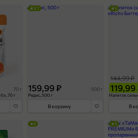
3,7
5
144,99 ₽
159,99 ₽
119,99
70 г
500 г
t», 70 г
Редис, 500 г
В корзину
В к
5
5