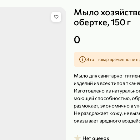
Мыло хозяйств
обертке, 150 г
149,99 ₽
219,99 ₽
0
99,99 ₽
139,99
200 г
120 г
Сыр рассольный 35% «Comella», 200 г
Полотенца бумажные «Soffione» MENU, 2 рулона, 120 г
Этот товар временно не п
В корзину
В к
Мыло для санитарно-гигиен
4,9
5
изделий из всех типов ткане
Изготовлено из натурально
моющей способностью, обра
размокает, экономично в у
Не раздражает кожу, не выз
оказывает вредного воздей
Нет оценок