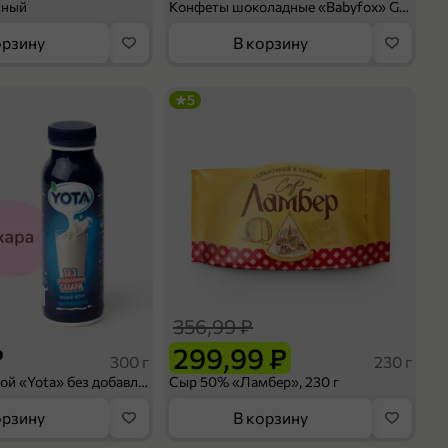
сный
Конфеты шоколадные «Babyfox» Galaxy sphere с фундуком, 130 г
орзину
В корзину
5
356,99 ₽
₽
299,99 ₽
300 г
230 г
Йогурт питьевой «Yota» без добавления сахара, 300 г
Сыр 50% «Ламбер», 230 г
орзину
В корзину