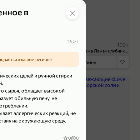
енное в
 ₽
39,99 ₽
150 г
70 г
100 г
Колбаса сыровяленая «ИНДИлайт» Сабросо Монте, в нарезке, 70 г
Творог 3.8% «Мама Лама» клубника-банан, 100 г
родаётся в вашем регионе
орзину
В корзину
ических целей и ручной стирки
5
й.
го сырья, обладает высокой
зует обильную пену, не
потреблении.
ывает аллергических реакций, не
ствия на окружающую среду.
0
0