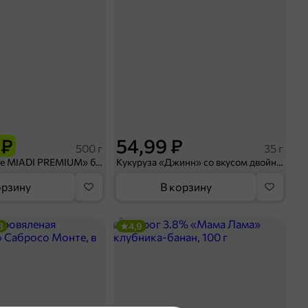
 ₽
54,99 ₽
500 г
35 г
Рис «TaMashAe MIADI PREMIUM» басмати пропаренный, 500 г
Кукуруза «Джинн» со вкусом двойного сыра и чили, 35 г
орзину
В корзину
3
4,9