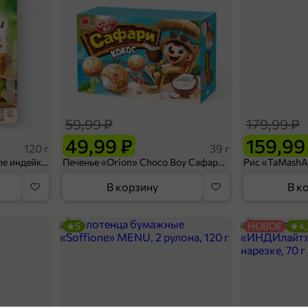
59,99 ₽
179,99 ₽
49,99 ₽
159,99
120 г
39 г
Ветчина «ИНДИлайт» филе индейки Мраморное, в нарезке, 120 г
Печенье «Orion» Choco Boy Сафари кокос, 39 г
В корзину
В к
5
НОВОЕ
4,