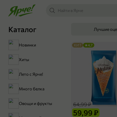
Каталог
Лучшие оц
Новинки
ХИТ
4,7
Хиты
Лето с Ярче!
Много белка
Овощи и фрукты
64,99 ₽
59,99 ₽