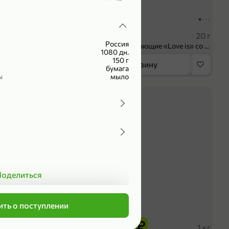
104,99 ₽
 ₽
83,99 ₽
75 мл
20 г
Россия
Крем универсальный «EVO» Пантенол, 75 мл
Конфеты освежающие «Love is» со вкусом морской соли и маракуйи, 20 г
1080 дн.
150 г
орзину
В корзину
бумага
ы
мыло
4,2
оделиться
ть о поступлении
339,99 ₽
₽
279,99 ₽
102 г
1 кг