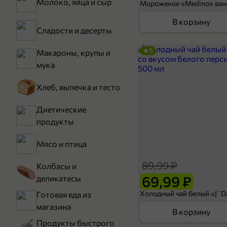
Молоко, яйца и сыр
В корзину
Сладости и десерты
5
Макароны, крупы и
мука
Хлеб, выпечка и тесто
Диетические
продукты
Мясо и птица
89,99 ₽
Колбасы и
69,99 ₽
деликатесы
Готовая еда из
магазина
В корзину
Продукты быстрого