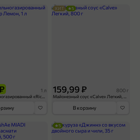
ХИТ
5
 ₽
159,99 ₽
1 л
800 г
Напиток сильногазированный «Rich» Биттер Лемон, 1 л
Майонезный соус «Calve» Легкий, 800 г
орзину
В корзину
5