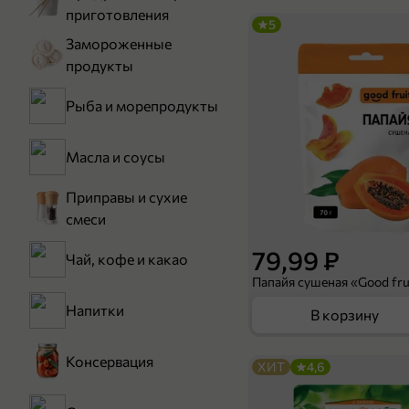
приготовления
5
Замороженные
продукты
Рыба и морепродукты
Масла и соусы
Приправы и сухие
смеси
79,99 ₽
Чай, кофе и какао
Папайя сушеная «Good frui
Напитки
В корзину
Консервация
ХИТ
4,6