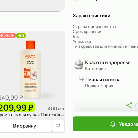
299,99 ₽
199,99 ₽
Характеристики
149,98 ₽
149,99
50 г
300 г
Страна производства
Печенье протеиновое «COCOnitto» BROWNIE с кокосом, 50 г
Манго «Good fruit» резаное, 300 г
Срок хранения
НОВОЕ
5
Вес
В корзину
В к
Упаковка
Тип средства для личной гигиен
ХИТ
4,7
Красота и здоровье
Категория
Личная гигиена
Подкатегория
349,99 ₽
209,99 ₽
П
400 мл
Крем-гель для душа «Пантенол EVO», 400 мл
Уведоми
839,99 ₽
В корзину
689,99 ₽
59,99 
300 г
227 г