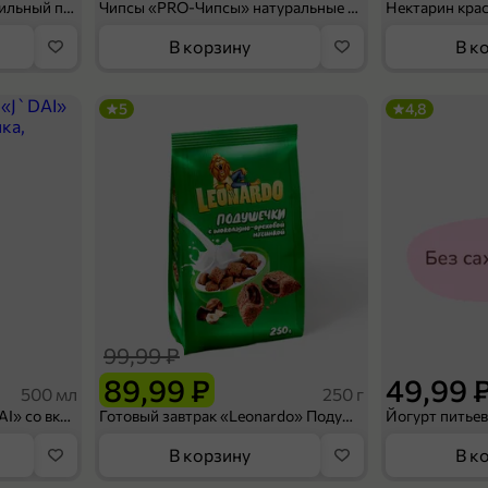
Мороженое «Medino» ванильный пломбир в рожке, 95 г
Чипсы «PRO-Чипсы» натуральные картофельные со вкусом краба, 60 г
Нектарин кра
В корзину
В к
5
4,8
99,99 ₽
89,99 ₽
49,99 
500 мл
250 г
Холодный чай белый «J`DAI» со вкусом белого персика, 500 мл
Готовый завтрак «Leonardo» Подушечки с шоколадно-ореховой начинкой, 250 г
В корзину
В к