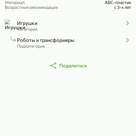
Материал
АБС-пластик
Холодный чай белый «J`DAI» со вкусом белого персика, 500 мл
Готовый завтрак «Leonardo» Подушечки с шоколадно-ореховой начинкой, 250 г
Возрастные рекомендации
с 3-х лет
В корзину
В корзину
Игрушки
4,8
5
Категория
Роботы и трансформеры
Подкатегория
Поделиться
356,99 ₽
49,99 ₽
299,99 ₽
300 г
230 г
Йогурт питьевой «Yota» без добавления сахара, 300 г
Сыр 50% «Ламбер», 230 г
В корзину
В корзину
5
3,9