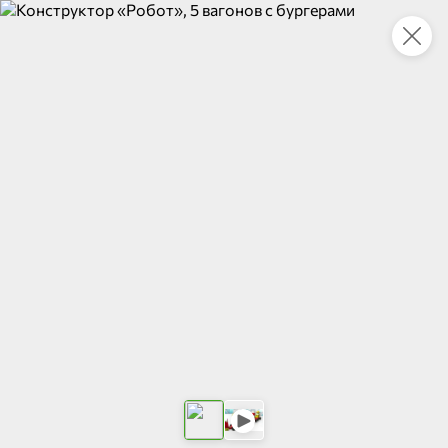
Укажите адрес
4,7
4,8
ХИТ
64,99 ₽
59,99 ₽
69,99 ₽
95 г
60 г
Мороженое «Medino» ванильный пломбир в рожке, 95 г
Чипсы «PRO-Чипсы» натуральные картофельные со вкусом краба, 60 г
В корзину
В корзину
4,6
5