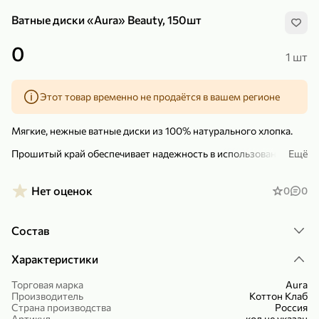
Ватные диски «Aura» Beauty, 150шт
0
1 шт
Этот товар временно не продаётся в вашем регионе
299,99 ₽
159,99 ₽
1 кг
130 г
Нектарин красный
Конфеты шоколадные «Babyfox» Galaxy sphere с фундуком, 130 г
Мягкие, нежные ватные диски из 100% натурального хлопка.
В корзину
В корзину
Прошитый край обеспечивает надежность в использовании без
Ещё
расслоения диска и ворсинок после применения.
5
5
Не оставляют ворсинок. Быстро и легко очищают кожу.
Нет оценок
0
0
Незаменимы для ежедневного ухода, нанесения и снятия
макияжа.
Состав
Характеристики
Торговая марка
Aura
Производитель
Коттон Клаб
89,99 ₽
99,99 ₽
Страна производства
Россия
64,99 ₽
89,99 ₽
500 мл
250 г
Артикул
код не указан