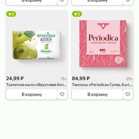
119,99 ₽
159,99 ₽
1 л
800 г
Напиток сильногазированный «Rich» Биттер Лемон, 1 л
Майонезный соус «Calve» Легкий, 800 г
5
5
В корзину
В корзину
4,6
5
ХИТ
24,99 ₽
84,99 ₽
75 г
25 г
Туалетное мыло «Фруктовая Аллея» Яблоко, 75 г
Тампоны «Periodica» Супер, 8 шт, 25 г
189,99 ₽
59,99 ₽
В корзину
В корзину
119,99 ₽
49,99 ₽
120 г
39 г
Ветчина «ИНДИлайт» филе индейки Мраморное, в нарезке, 120 г
Печенье «Orion» Choco Boy Сафари кокос, 39 г
В корзину
В корзину
5
5