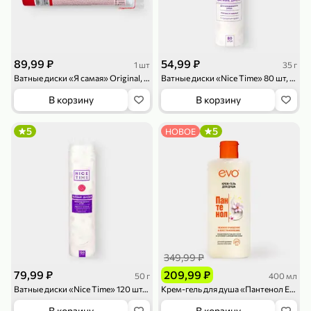
89,99 ₽
54,99 ₽
1 шт
35 г
Ватные диски «Я самая» Original, 100 шт.
Ватные диски «Nice Time» 80 шт, 35 г
В корзину
В корзину
79,99 ₽
169,99 ₽
70 г
500 г
Папайя сушеная «Good fruit», 70 г
Редис, 500 г
5
5
НОВОЕ
В корзину
В корзину
5
5
ХИТ
349,99 ₽
79,99 ₽
209,99 ₽
50 г
400 мл
Ватные диски «Nice Time» 120 шт, 50 г
Крем-гель для душа «Пантенол EVO», 400 мл
144,99 ₽
В корзину
В корзину