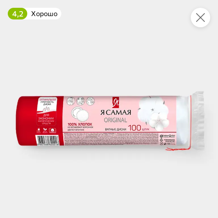
4,2
Хорошо
Укажите адрес
4,7
4,8
ХИТ
64,99 ₽
59,99 ₽
69,99 ₽
95 г
60 г
Мороженое «Medino» ванильный пломбир в рожке, 95 г
Чипсы «PRO-Чипсы» натуральные картофельные со вкусом краба, 60 г
В корзину
В корзину
4,7
5