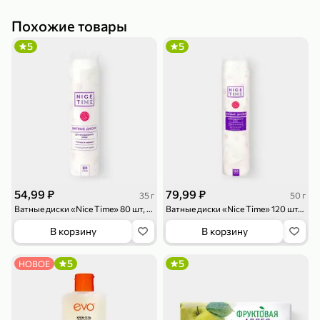
Похожие товары
5
5
79,99 ₽
159,99 ₽
70 г
500 г
Папайя сушеная «Good fruit», 70 г
Редис, 500 г
В корзину
В корзину
5
5
ХИТ
54,99 ₽
79,99 ₽
35 г
50 г
Ватные диски «Nice Time» 80 шт, 35 г
Ватные диски «Nice Time» 120 шт, 50 г
В корзину
В корзину
5
5
НОВОЕ
144,99 ₽