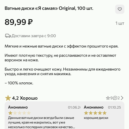
Ватные диски «Я самая» Original, 100 шт.
89,99 ₽
1 шт
Доставим завтра с 9:00
299,99 ₽
159,99 ₽
1 кг
130 г
Мягкие и нежные ватные диски c эффектом прошитого края.
Нектарин красный
Конфеты шоколадные «Babyfox» Galaxy sphere с фундуком, 130 г
Имеют плотную текстуру, не расслаиваются и не оставляют
В корзину
В корзину
ворсинок на коже.
5
5
Быстро и легко очищают кожу. Незаменимы для ежедневного
ухода, нанесения и снятия макияжа.
– 100% хлопок.
4,2
Хорошо
9
2
Анонимно
Анонимно
01.06.26
01.10.25
Данные ватные диски всегда были самые
хорошие диски
89,99 ₽
99,99 ₽
лучшие, края не махрились, вот уже
несколько последних упаковок качество
69,99 ₽
89,99 ₽
500 мл
250 г