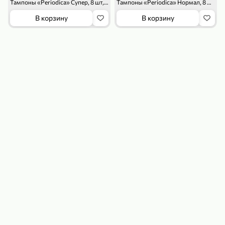
Тампоны «Periodica» Супер, 8 шт, 25 г
Тампоны «Periodica» Нормал, 8 шт, 25 г
В корзину
В корзину
179,99 ₽
159,99 ₽
54,99 ₽
500 г
35 г
Рис «TaMashAe MIADI PREMIUM» басмати пропаренный, 500 г
Кукуруза «Джинн» со вкусом двойного сыра и чили, 35 г
В корзину
В корзину
5
5