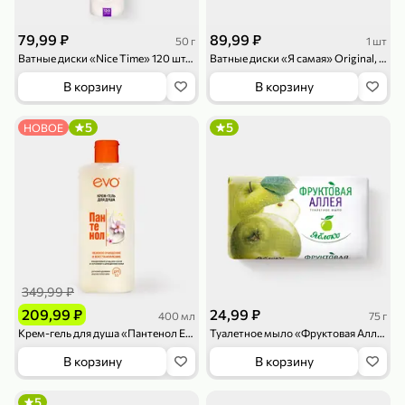
79,99 ₽
89,99 ₽
50 г
1 шт
Ватные диски «Nice Time» 120 шт, 50 г
Ватные диски «Я самая» Original, 100 шт.
В корзину
В корзину
5
5
НОВОЕ
79,99 ₽
159,99 ₽
70 г
500 г
Папайя сушеная «Good fruit», 70 г
Редис, 500 г
В корзину
В корзину
5
5
ХИТ
349,99 ₽
209,99 ₽
24,99 ₽
400 мл
75 г
Крем-гель для душа «Пантенол EVO», 400 мл
Туалетное мыло «Фруктовая Аллея» Яблоко, 75 г
В корзину
В корзину
144,99 ₽
5