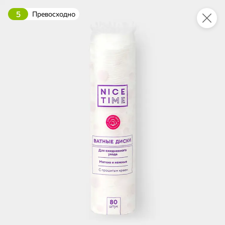
5
Превосходно
Укажите адрес
4,7
4,8
ХИТ
64,99 ₽
59,99 ₽
69,99 ₽
95 г
60 г
Мороженое «Medino» ванильный пломбир в рожке, 95 г
Чипсы «PRO-Чипсы» натуральные картофельные со вкусом краба, 60 г
В корзину
В корзину
4,6
5