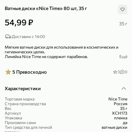
Ватные диски «Nice Time» 80 шт, 35 г
54,99 ₽
35 г
Доставим с 14:00
299,99 ₽
159,99 ₽
1 кг
130 г
Мягкие ватные диски для использования в косметических и
Нектарин красный
Конфеты шоколадные «Babyfox» Galaxy sphere с фундуком, 130 г
гигиенических целях.
Линейка Nice Time не содержит парабенов.
В корзину
В корзину
Ещё
Продукция этой торговой марки произведена по европейским
5
5
стандартам.
5
Превосходно
3
0
В линейке Nice Time также представлены шампуни, бальзамы,
гели для душа, кремы, а также средства личной гигиены:
Характеристики
салфетки, ватные палочки и ватные диски.
Торговая марка
Nice Time
Страна производства
Россия
Вес
35 г
Артикул
ХСН173
Упаковка
пленка
Произвели сами
да
89,99 ₽
99,99 ₽
Тип средства для личной
ватные диски
69,99 ₽
89,99 ₽
500 мл
250 г
гигиены