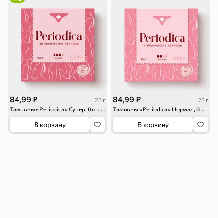
119,99 ₽
159,99 ₽
1 л
800 г
Напиток сильногазированный «Rich» Биттер Лемон, 1 л
Майонезный соус «Calve» Легкий, 800 г
В корзину
В корзину
4,6
5
ХИТ
84,99 ₽
84,99 ₽
25 г
25 г
Тампоны «Periodica» Супер, 8 шт, 25 г
Тампоны «Periodica» Нормал, 8 шт, 25 г
В корзину
В корзину
189,99 ₽
59,99 ₽
119,99 ₽
49,99 ₽
120 г
39 г
Ветчина «ИНДИлайт» филе индейки Мраморное, в нарезке, 120 г
Печенье «Orion» Choco Boy Сафари кокос, 39 г
В корзину
В корзину
5
5