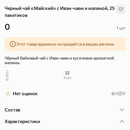
Черный чай «Майский» с Иван-чаем и малиной, 25
пакетиков
0
1 шт
299,99 ₽
159,99 ₽
1 кг
130 г
Этот товар временно не продаётся в вашем регионе
Нектарин красный
Конфеты шоколадные «Babyfox» Galaxy sphere с фундуком, 130 г
В корзину
В корзину
Чёрный байховый чай с Иван чаем и кусочками ароматной
малины.
5
5
В 100 г
32
ккал
Нет оценок
0
0
Состав
Характеристики
89,99 ₽
99,99 ₽
69,99 ₽
89,99 ₽
500 мл
250 г