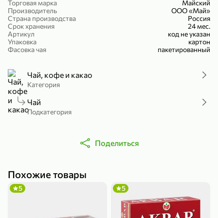
Торговая марка
Майский
Холодный чай белый «J`DAI» со вкусом белого персика, 500 мл
Готовый завтрак «Leonardo» Подушечки с шоколадно-ореховой начинкой, 250 г
Производитель
ООО «Май»
Страна производства
Россия
В корзину
В корзину
Срок хранения
24 мес.
Артикул
код не указан
Упаковка
картон
4,8
5
Фасовка чая
пакетированный
Чай, кофе и какао
Категория
Чай
Подкатегория
356,99 ₽
Поделиться
49,99 ₽
299,99 ₽
300 г
230 г
Йогурт питьевой «Yota» без добавления сахара, 300 г
Сыр 50% «Ламбер», 230 г
В корзину
В корзину
Похожие товары
5
5
5
3,7