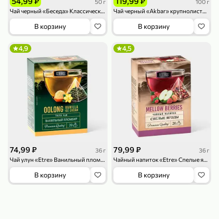
54,99 ₽
119,99 ₽
50 г
100 г
119,99 ₽
159,99 ₽
1 л
800 г
Чай черный «Беседа» Классический, 25 пакетиков, 50 г
Чай черный «Akbar» крупнолистовой, 100 г
Напиток сильногазированный «Rich» Биттер Лемон, 1 л
Майонезный соус «Calve» Легкий, 800 г
В корзину
В корзину
В корзину
В корзину
4,9
4,5
4,6
5
ХИТ
189,99 ₽
59,99 ₽
74,99 ₽
79,99 ₽
36 г
36 г
119,99 ₽
49,99 ₽
120 г
39 г
Чай улун «Etre» Ванильный пломбир, 20 пирамидок, 36 г
Чайный напиток «Etre» Спелые ягоды, 20 пирамидок, 36 г
Ветчина «ИНДИлайт» филе индейки Мраморное, в нарезке, 120 г
Печенье «Orion» Choco Boy Сафари кокос, 39 г
В корзину
В корзину
В корзину
В корзину
5
5