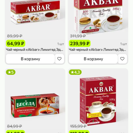
89,99 ₽
311,99 ₽
64,99 ₽
239,99 ₽
1 шт
1 шт
79,99 ₽
159,99 ₽
70 г
500 г
Чай черный «Akbar» Лимитед Эдишн, 25 пакетиков
Чай черный «Akbar» Лимитед Эдишн, 100 пакетиков
Папайя сушеная «Good fruit», 70 г
Редис, 500 г
В корзину
В корзину
В корзину
В корзину
5
4,3
5
5
ХИТ
84,99 ₽
155,99 ₽
144,99 ₽