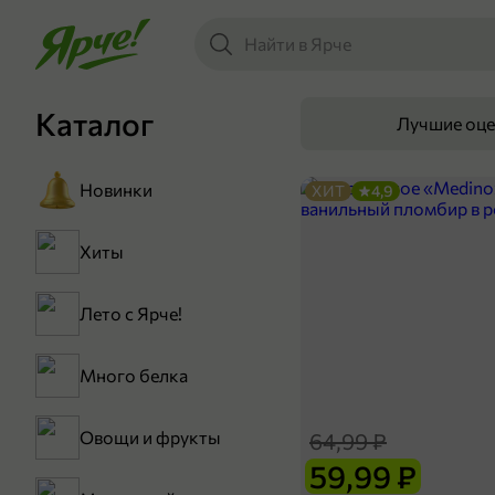
Каталог
Лучшие оц
Новинки
ХИТ
4,9
Хиты
Лето с Ярче!
Много белка
Овощи и фрукты
64,99 ₽
59,99 ₽