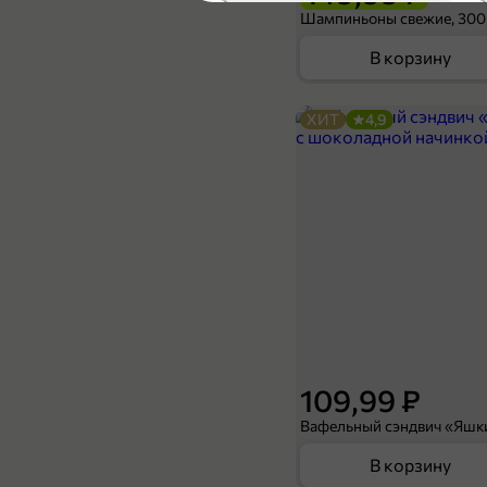
5
Шампиньоны свежие, 300
В корзину
ХИТ
4,9
249,99 ₽
169,99 ₽
125 г
Зубная паста «Stars» Натуральное отбеливание, 125 г
В корзину
5
109,99 ₽
В корзину