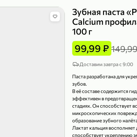
Зубная паста «P
Calcium профил
100 г
149,99 ₽
99,99 ₽
39,99 
200 г
120 г
99,99 ₽
149,99
Сыр рассольный 35% «Comella», 200 г
Полотенца бумажные «Soffione» MENU, 2 рулона, 120 г
В корзину
В к
Доставим завтра с 9:00
Паста разработана для укре
4,9
5
зубов.
В её составе содержится ги
эффективен в предотвращен
стадиях. Он способствует 
микроскопических поврежде
образование зубного налёта
Лактат кальция восполняет 
способствует укреплению э