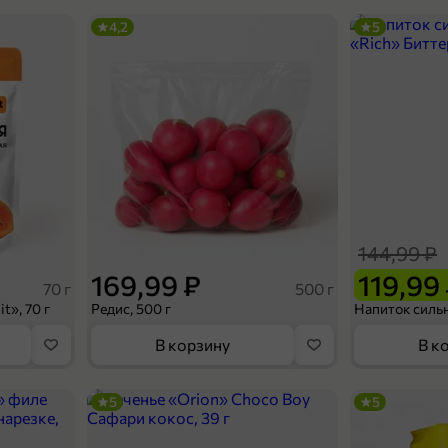
4,2
5
144,99 ₽
169,99 ₽
119,99
70 г
500 г
t», 70 г
Редис, 500 г
В корзину
В к
5
5