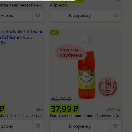
Шосон с творогом и малиновой начинкой, 102 г
Абрикосы
орзину
В корзину
оделиться
5
46,99 ₽
 ₽
37,99 ₽
36 г
450 мл
Чай «Greenfield» Natural Tisane Lemongrass & Schisandra, 20 пирамидок, 36 г
Напиток безалкогольный «Медный Великан» Мохито-клубника, 450 мл
орзину
В корзину