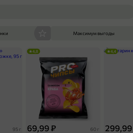
енки
Максимум выгоды
4,8
4,4
69,99 ₽
299,99
95 г
60 г