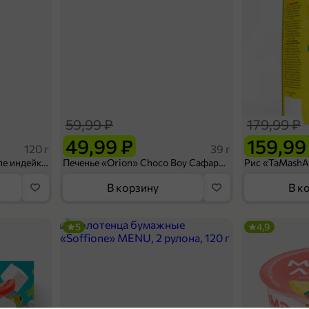
59,99 ₽
179,99 ₽
49,99 ₽
159,99
120 г
39 г
Ветчина «ИНДИлайт» филе индейки Мраморное, в нарезке, 120 г
Печенье «Orion» Choco Boy Сафари кокос, 39 г
В корзину
В к
5
4,9