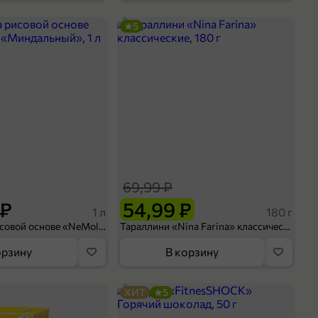
5
69,99 ₽
 ₽
54,99 ₽
1 л
180 г
Напиток на рисовой основе «NeMoloko» «Миндальный», 1 л
Тараллини «Nina Farina» классические, 180 г
орзину
В корзину
ХИТ
5