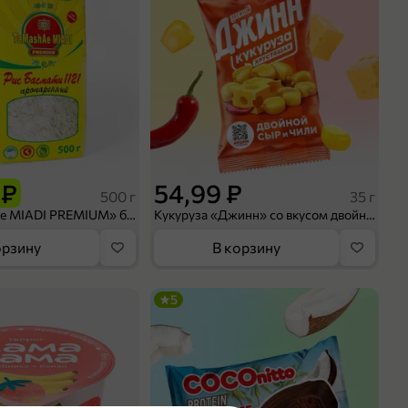
 ₽
54,99 ₽
500 г
35 г
Рис «TaMashAe MIADI PREMIUM» басмати пропаренный, 500 г
Кукуруза «Джинн» со вкусом двойного сыра и чили, 35 г
орзину
В корзину
5