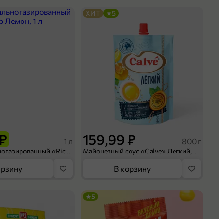
ХИТ
5
 ₽
159,99 ₽
1 л
800 г
Напиток сильногазированный «Rich» Биттер Лемон, 1 л
Майонезный соус «Calve» Легкий, 800 г
орзину
В корзину
5