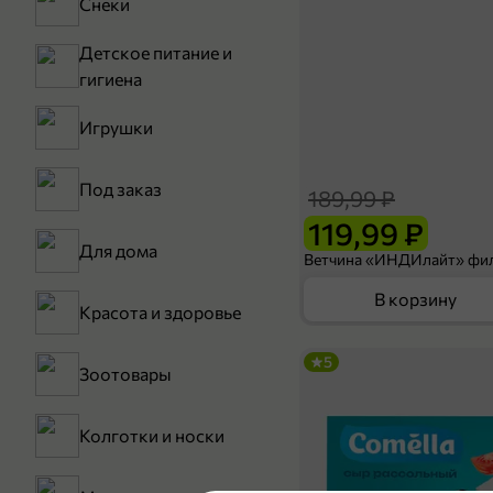
Снеки
Детское питание и
гигиена
Игрушки
Под заказ
189,99 ₽
119,99 ₽
Для дома
В корзину
Красота и здоровье
5
Зоотовары
Колготки и носки