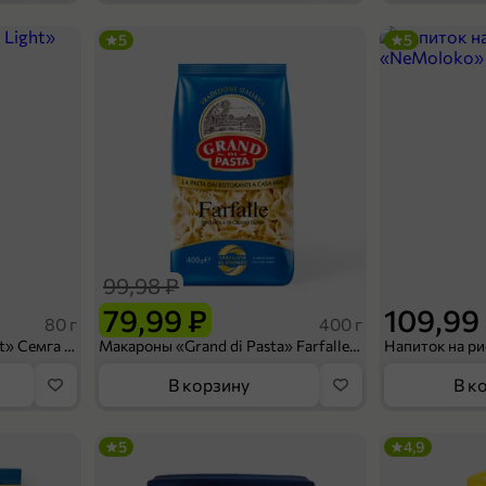
5
5
99,99 ₽
100 г
Зубная паста «Labori» Whitening отбеливающая, 100 г
В корзину
99,98 ₽
79,99 ₽
109,99
80 г
400 г
Сухарики «Кириешки Light» Семга с сыром, 80 г
Макароны «Grand di Pasta» Farfalle, 400 г
В корзину
В к
5
4,9