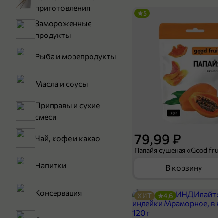
приготовления
5
Замороженные
продукты
Рыба и морепродукты
Масла и соусы
Приправы и сухие
смеси
79,99 ₽
Чай, кофе и какао
Папайя сушеная «Good frui
Напитки
В корзину
Консервация
ХИТ
4,6