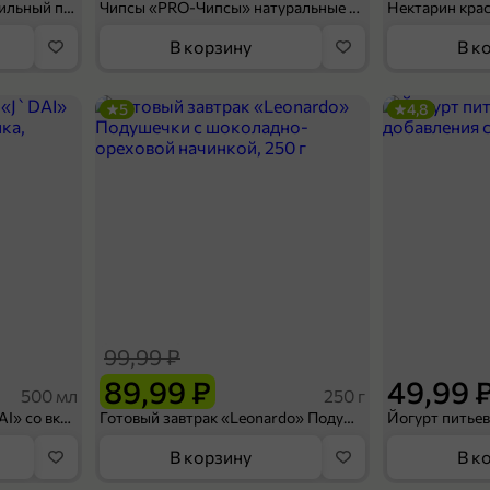
Мороженое «Medino» ванильный пломбир в рожке, 95 г
Чипсы «PRO-Чипсы» натуральные картофельные со вкусом краба, 60 г
Нектарин кра
В корзину
В к
5
4,8
99,99 ₽
89,99 ₽
49,99 
500 мл
250 г
Холодный чай белый «J`DAI» со вкусом белого персика, 500 мл
Готовый завтрак «Leonardo» Подушечки с шоколадно-ореховой начинкой, 250 г
В корзину
В к