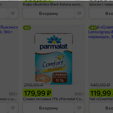
5
 г
Кофе «Bushido» Black Katana молотый, 227 г
Личная гигиена
Подкатегория
В корзину
В к
П
5
5
189,99 ₽
149,99 ₽
100 мл
Зубная паста «Aquafresh» Активное отбеливание, 100 мл
В корзину
219,99 ₽
149,99 ₽
5
179,99 ₽
119,99
180 г
500 г
Вафельный сэндвич «Яшкино» с шоколадной начинкой, 180 г
Сливки питьевые 11% «Parmalat Comfort» безлактозные, 500 г
В корзину
В к