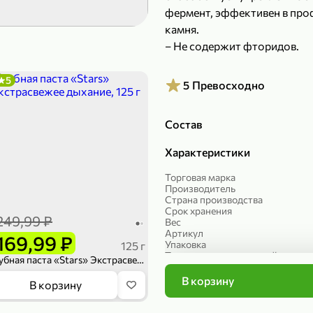
фермент, эффективен в про
299,99 ₽
199,99 ₽
камня.
149,98 ₽
149,99
– Не содержит фторидов.
150 г
300 г
Риет «Сибагро» с кедровыми орехами, 150 г
Манго «Good fruit» резаное, 300 г
5
5
Превосходно
В корзину
В к
Состав
ХИТ
4,7
Характеристики
Торговая марка
Производитель
Страна производства
Срок хранения
249,99 ₽
Вес
Артикул
169,99 ₽
Упаковка
125 г
Тип средства для личной гигиен
Зубная паста «Stars» Экстрасвежее дыхание, 125 г
В корзину
839,99 ₽
В корзину
Красота и здоровье
689,99 ₽
59,99 
Категория
300 г
227 г