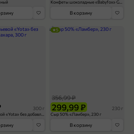
сный
Конфеты шоколадные «Babyfox» Galaxy sphere с фундуком, 130 г
орзину
В корзину
5
356,99 ₽
₽
299,99 ₽
300 г
230 г
Йогурт питьевой «Yota» без добавления сахара, 300 г
Сыр 50% «Ламбер», 230 г
орзину
В корзину