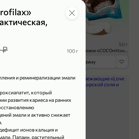
rofilax»
актическая,
119,99 ₽
₽
89,99 ₽
100 г
50 г
 ₽
Творог 3.8% «Мама Лама» клубника-банан, 100 г
100 г
Печенье протеиновое «COCOnitto» BROWNIE с кокосом, 50 г
орзину
В корзину
пления и реминерализации эмали
5
дроксиапатит, который
ии развития кариеса на ранних
восстановлению
ний эмали и активно снижает
.
дефицит ионов кальция и
мали. Папаин, растительный