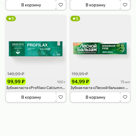
119,99 ₽
159,99 ₽
1 л
800 г
В корзину
В корзину
Напиток сильногазированный «Rich» Биттер Лемон, 1 л
Майонезный соус «Calve» Легкий, 800 г
5
5
В корзину
В корзину
4,6
5
ХИТ
149,99 ₽
119,99 ₽
99,99 ₽
94,99 ₽
100 г
75 мл
Зубная паста «Profilax» Calcium профилактическая, 100 г
Зубная паста «Лесной бальзам» Основной уход, со вкусом мяты, 75 мл
189,99 ₽
59,99 ₽
119,99 ₽
49,99 ₽
120 г
39 г
В корзину
В корзину
Ветчина «ИНДИлайт» филе индейки Мраморное, в нарезке, 120 г
Печенье «Orion» Choco Boy Сафари кокос, 39 г
В корзину
В корзину
5
5