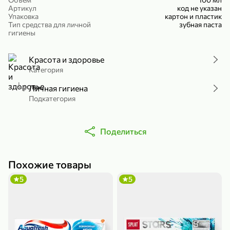
Артикул
код не указан
Холодный чай белый «J`DAI» со вкусом белого персика, 500 мл
Готовый завтрак «Leonardo» Подушечки с шоколадно-ореховой начинкой, 250 г
Упаковка
картон и пластик
Тип средства для личной
В корзину
В корзину
зубная паста
гигиены
4,8
5
Красота и здоровье
Категория
Личная гигиена
Подкатегория
Поделиться
356,99 ₽
49,99 ₽
299,99 ₽
300 г
230 г
Похожие товары
Йогурт питьевой «Yota» без добавления сахара, 300 г
Сыр 50% «Ламбер», 230 г
5
5
В корзину
В корзину
5
3,7