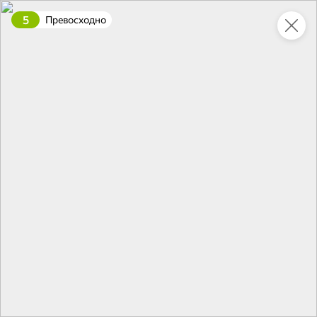
5
Превосходно
Укажите адрес
4,7
4,8
ХИТ
64,99 ₽
59,99 ₽
69,99 ₽
95 г
60 г
Мороженое «Medino» ванильный пломбир в рожке, 95 г
Чипсы «PRO-Чипсы» натуральные картофельные со вкусом краба, 60 г
В корзину
В корзину
4,6
5