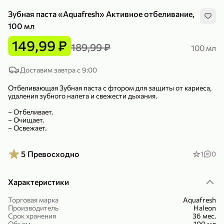
Зубная паста «Aquafresh» Активное отбеливание,
100 мл
149,99 ₽
189,99 ₽
100 мл
299,99 ₽
159,99 ₽
Доставим завтра с 9:00
1 кг
130 г
Нектарин красный
Конфеты шоколадные «Babyfox» Galaxy sphere с фундуком, 130 г
Отбеливающая Зубная паста с фтором для защиты от кариеса,
удаления зубного налета и свежести дыхания.
В корзину
В корзину
– Отбеливает.
5
5
– Очищает.
– Освежает.
5
Превосходно
1
0
Характеристики
Торговая марка
Aquafresh
Производитель
Haleon
89,99 ₽
99,99 ₽
Срок хранения
36 мес.
69,99 ₽
89,99 ₽
500 мл
250 г
Объем
100 мл