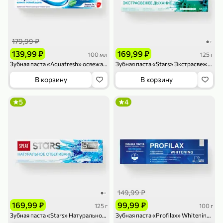
179,99 ₽
249,99 ₽
139,99 ₽
169,99 ₽
100 мл
125 г
Зубная паста «Aquafresh» освежающе-мятная, 100 мл
Зубная паста «Stars» Экстрасвежее дыхание, 125 г
79,99 ₽
159,99 ₽
70 г
500 г
В корзину
В корзину
Папайя сушеная «Good fruit», 70 г
Редис, 500 г
5
4
В корзину
В корзину
5
5
ХИТ
249,99 ₽
149,99 ₽
169,99 ₽
99,99 ₽
125 г
100 г
Зубная паста «Stars» Натуральное отбеливание, 125 г
Зубная паста «Profilax» Whitening, 100 г
144,99 ₽