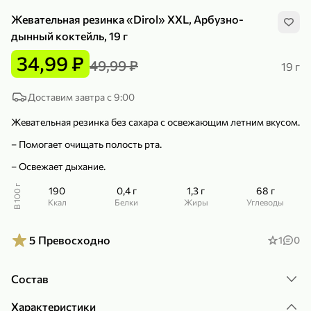
Жевательная резинка «Dirol» XXL, Арбузно-
дынный коктейль, 19 г
34,99 ₽
49,99 ₽
19 г
299,99 ₽
159,99 ₽
Доставим завтра с 9:00
1 кг
130 г
Нектарин красный
Конфеты шоколадные «Babyfox» Galaxy sphere с фундуком, 130 г
Жевательная резинка без сахара с освежающим летним вкусом.
В корзину
В корзину
– Помогает очищать полость рта.
5
5
– Освежает дыхание.
В 100 г
190
0,4 г
1,3 г
68 г
ккал
Белки
Жиры
Углеводы
5
Превосходно
1
0
Состав
89,99 ₽
99,99 ₽
Характеристики
69,99 ₽
89,99 ₽
500 мл
250 г