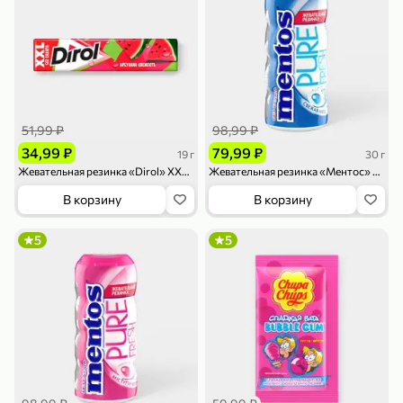
51,99 ₽
98,99 ₽
79,99 ₽
159,99 ₽
70 г
500 г
34,99 ₽
79,99 ₽
19 г
30 г
Папайя сушеная «Good fruit», 70 г
Редис, 500 г
Жевательная резинка «Dirol» XXL, Арбузная свежесть, 19 г
Жевательная резинка «Ментос» Pure Fresh Свежая мята, 30 г
В корзину
В корзину
В корзину
В корзину
5
5
ХИТ
5
5
144,99 ₽