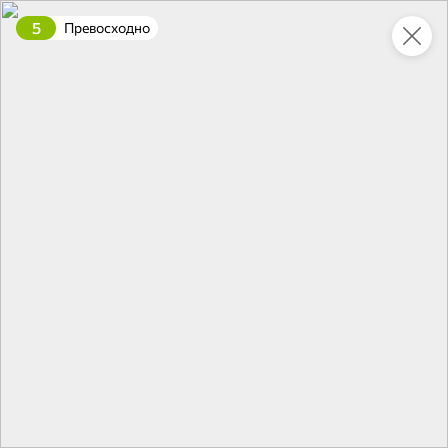
5
Превосходно
Укажите адрес
4,9
4,8
ХИТ
64,99 ₽
59,99 ₽
69,99 ₽
95 г
60 г
Мороженое «Medino» ванильный пломбир в рожке, 95 г
Чипсы «PRO-Чипсы» натуральные картофельные со вкусом краба, 60 г
В корзину
В корзину
4,4
5