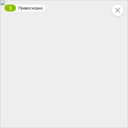
5
Превосходно
Укажите адрес
4,7
4,8
ХИТ
64,99 ₽
59,99 ₽
69,99 ₽
95 г
60 г
Мороженое «Medino» ванильный пломбир в рожке, 95 г
Чипсы «PRO-Чипсы» натуральные картофельные со вкусом краба, 60 г
В корзину
В корзину
4,6
5