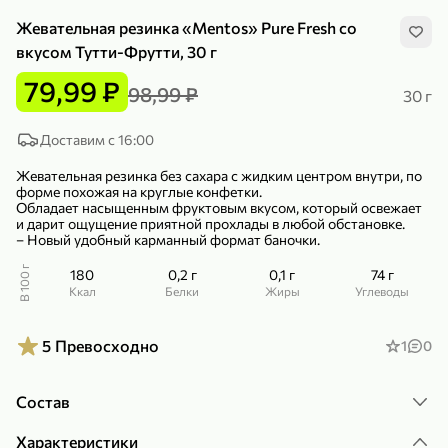
Жевательная резинка «Mentos» Pure Fresh со
вкусом Тутти-Фрутти, 30 г
79,99 ₽
98,99 ₽
30 г
299,99 ₽
159,99 ₽
Доставим с 16:00
1 кг
130 г
Нектарин красный
Конфеты шоколадные «Babyfox» Galaxy sphere с фундуком, 130 г
Жевательная резинка без сахара с жидким центром внутри, по
форме похожая на круглые конфетки.
В корзину
В корзину
Обладает насыщенным фруктовым вкусом, который освежает
и дарит ощущение приятной прохлады в любой обстановке.
5
5
– Новый удобный карманный формат баночки.
В 100 г
180
0,2 г
0,1 г
74 г
ккал
Белки
Жиры
Углеводы
5
Превосходно
1
0
Состав
89,99 ₽
99,99 ₽
Характеристики
69,99 ₽
89,99 ₽
500 мл
250 г