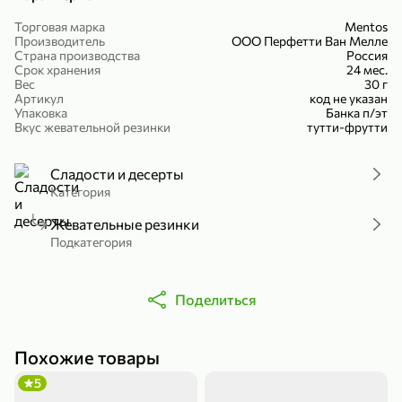
Холодный чай белый «J`DAI» со вкусом белого персика, 500 мл
Готовый завтрак «Leonardo» Подушечки с шоколадно-ореховой начинкой, 250 г
Торговая марка
Mentos
Производитель
ООО Перфетти Ван Мелле
В корзину
В корзину
Страна производства
Россия
Срок хранения
24 мес.
4,8
5
Вес
30 г
Артикул
код не указан
Упаковка
Банка п/эт
Вкус жевательной резинки
тутти-фрутти
Сладости и десерты
Категория
Жевательные резинки
Подкатегория
356,99 ₽
49,99 ₽
299,99 ₽
300 г
230 г
Йогурт питьевой «Yota» без добавления сахара, 300 г
Сыр 50% «Ламбер», 230 г
Поделиться
В корзину
В корзину
Похожие товары
5
3,9
5