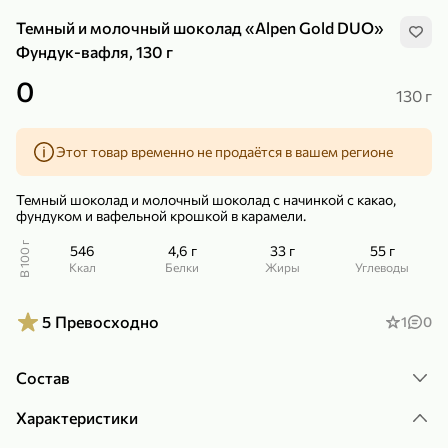
Темный и молочный шоколад «Alpen Gold DUO»
Фундук-вафля, 130 г
0
130 г
299,99 ₽
159,99 ₽
1 кг
130 г
Этот товар временно не продаётся в вашем регионе
Нектарин красный
Конфеты шоколадные «Babyfox» Galaxy sphere с фундуком, 130 г
В корзину
В корзину
Темный шоколад и молочный шоколад с начинкой с какао,
фундуком и вафельной крошкой в карамели.
5
5
В 100 г
546
4,6 г
33 г
55 г
ккал
Белки
Жиры
Углеводы
5
Превосходно
1
0
Состав
Характеристики
89,99 ₽
99,99 ₽
64,99 ₽
89,99 ₽
500 мл
250 г