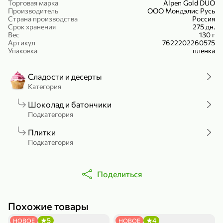
Торговая марка
Alpen Gold DUO
Холодный чай белый «J`DAI» со вкусом белого персика, 500 мл
Готовый завтрак «Leonardo» Подушечки с шоколадно-ореховой начинкой, 250 г
Производитель
ООО Мондэлис Русь
Страна производства
Россия
В корзину
В корзину
Срок хранения
275 дн.
Вес
130 г
Артикул
7622202260575
4,8
5
Упаковка
пленка
Сладости и десерты
Категория
Шоколад и батончики
Подкатегория
Плитки
356,99 ₽
Подкатегория
49,99 ₽
299,99 ₽
300 г
230 г
Йогурт питьевой «Yota» без добавления сахара, 300 г
Сыр 50% «Ламбер», 230 г
Поделиться
В корзину
В корзину
5
4,2
Похожие товары
5
4
НОВОЕ
НОВОЕ