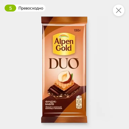
5
Превосходно
Укажите адрес
4,9
4,8
ХИТ
64,99 ₽
59,99 ₽
69,99 ₽
95 г
60 г
Мороженое «Medino» ванильный пломбир в рожке, 95 г
Чипсы «PRO-Чипсы» натуральные картофельные со вкусом краба, 60 г
В корзину
В корзину
4,4
5