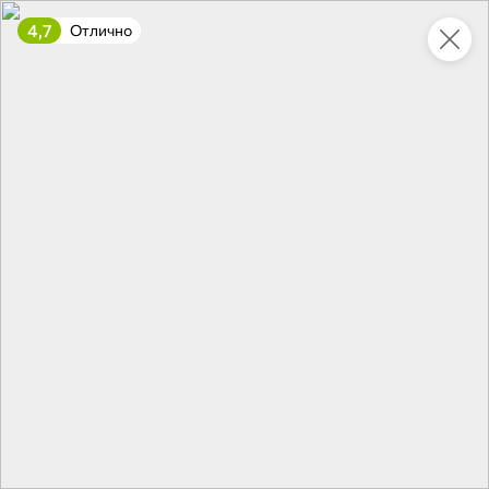
4,7
Отлично
Укажите адрес
4,9
4,8
ХИТ
64,99 ₽
59,99 ₽
69,99 ₽
95 г
60 г
Мороженое «Medino» ванильный пломбир в рожке, 95 г
Чипсы «PRO-Чипсы» натуральные картофельные со вкусом краба, 60 г
В корзину
В корзину
4,4
5