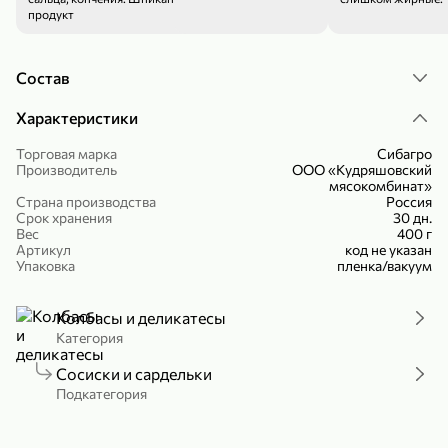
продукт
Холодный чай белый «J`DAI» со вкусом белого персика, 500 мл
Готовый завтрак «Leonardo» Подушечки с шоколадно-ореховой начинкой, 250 г
В корзину
В корзину
Состав
4,8
5
Характеристики
Торговая марка
Сибагро
Производитель
ООО «Кудряшовский
мясокомбинат»
Страна производства
Россия
Срок хранения
30 дн.
Вес
400 г
Артикул
код не указан
Упаковка
пленка/вакуум
356,99 ₽
49,99 ₽
299,99 ₽
300 г
230 г
Колбасы и деликатесы
Йогурт питьевой «Yota» без добавления сахара, 300 г
Сыр 50% «Ламбер», 230 г
Категория
В корзину
В корзину
Сосиски и сардельки
Подкатегория
5
4