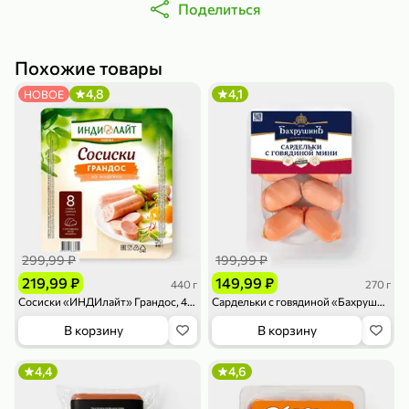
Поделиться
Похожие товары
4,8
4,1
НОВОЕ
79,99 ₽
159,99 ₽
70 г
500 г
Папайя сушеная «Good fruit», 70 г
Редис, 500 г
В корзину
В корзину
5
5
ХИТ
299,99 ₽
199,99 ₽
219,99 ₽
149,99 ₽
440 г
270 г
Сосиски «ИНДИлайт» Грандос, 440 г
Сардельки с говядиной «Бахрушинъ» мини, 270 г
В корзину
В корзину
4,4
4,6
144,99 ₽