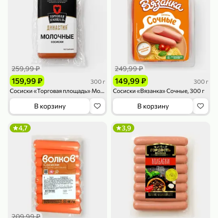
119,99 ₽
159,99 ₽
1 л
800 г
Напиток сильногазированный «Rich» Биттер Лемон, 1 л
Майонезный соус «Calve» Легкий, 800 г
В корзину
В корзину
4,6
5
ХИТ
259,99 ₽
249,99 ₽
159,99 ₽
149,99 ₽
300 г
300 г
Сосиски «Торговая площадь» Молочные, 300 г
Сосиски «Вязанка» Сочные, 300 г
В корзину
В корзину
4,7
3,9
189,99 ₽
59,99 ₽
119,99 ₽
49,99 ₽
120 г
39 г
Ветчина «ИНДИлайт» филе индейки Мраморное, в нарезке, 120 г
Печенье «Orion» Choco Boy Сафари кокос, 39 г
В корзину
В корзину
5
5
209,99 ₽