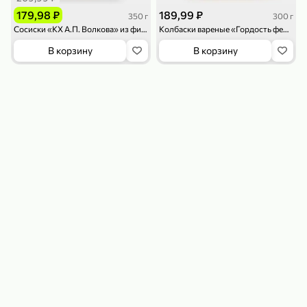
179,98 ₽
189,99 ₽
350 г
300 г
Сосиски «КХ А.П. Волкова» из филе цыпленка, 350 г
Колбаски вареные «Гордость фермера» Гриль, 300 г
В корзину
В корзину
179,99 ₽
159,99 ₽
54,99 ₽
500 г
35 г
Рис «TaMashAe MIADI PREMIUM» басмати пропаренный, 500 г
Кукуруза «Джинн» со вкусом двойного сыра и чили, 35 г
В корзину
В корзину
5
5