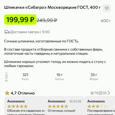
Шпикачки «Сибагро» Москворецкие ГОСТ, 400 г
199,99 ₽
249,99 ₽
400 г
Доставим завтра с 9:00
299,99 ₽
159,99 ₽
1 кг
130 г
Сочные шпикачки, изготовленные по ГОСТу.
Нектарин красный
Конфеты шоколадные «Babyfox» Galaxy sphere с фундуком, 130 г
В составе продукта отборная свинина с собственных ферм,
В корзину
В корзину
лопаточная часть говядины и натуральные специи.
5
5
Шпикачки хорошо утоляют голод, их можно подать к столу с
любым гарниром.
В 100 г
321
10 г
33 г
ккал
Белки
Жиры
4,7
Отлично
76
35
Анонимно
Анонимно
Анонимно
03.08.26
10.07.26
89,99 ₽
99,99 ₽
Обожаю эти сардельки: в меру специй, соли,
Отличные, сочные!
Последнее время с
69,99 ₽
89,99 ₽
500 мл
250 г
сальца, копчения. Шпикапчики достойный
слишком жирные.