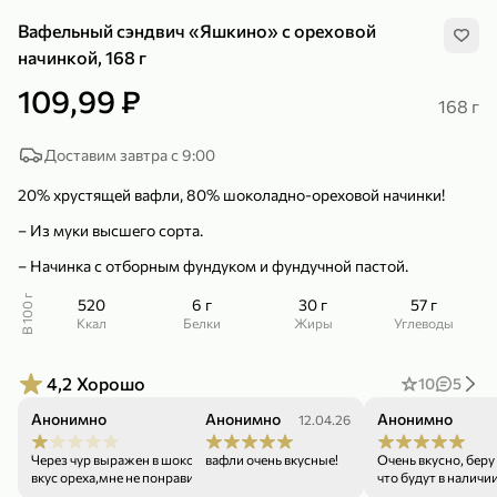
Вафельный сэндвич «Яшкино» с ореховой
начинкой, 168 г
109,99 ₽
168 г
299,99 ₽
159,99 ₽
Доставим завтра с 9:00
1 кг
130 г
Нектарин красный
Конфеты шоколадные «Babyfox» Galaxy sphere с фундуком, 130 г
20% хрустящей вафли, 80% шоколадно-ореховой начинки!
В корзину
В корзину
– Из муки высшего сорта.
5
5
– Начинка с отборным фундуком и фундучной пастой.
В 100 г
520
6 г
30 г
57 г
ккал
Белки
Жиры
Углеводы
4,2
Хорошо
10
5
Анонимно
Анонимно
Анонимно
26.05.26
12.04.26
Через чур выражен в шоколадной начинке
вафли очень вкусные!
Очень вкусно, беру
89,99 ₽
99,99 ₽
вкус ореха,мне не понравились.
что будут в наличии
69,99 ₽
89,99 ₽
500 мл
250 г