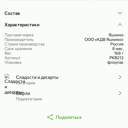
Холодный чай белый «J`DAI» со вкусом белого персика, 500 мл
Готовый завтрак «Leonardo» Подушечки с шоколадно-ореховой начинкой, 250 г
Состав
В корзину
В корзину
Характеристики
4,8
5
Торговая марка
Яшкино
Производитель
ООО «КДВ Яшкино»
Страна производства
Россия
Срок хранения
8 мес.
Вес
168 г
Артикул
РКВ213
Упаковка
флоупак
Сладости и десерты
356,99 ₽
Категория
49,99 ₽
299,99 ₽
300 г
230 г
Йогурт питьевой «Yota» без добавления сахара, 300 г
Сыр 50% «Ламбер», 230 г
Вафли
Подкатегория
В корзину
В корзину
5
3,7
Поделиться