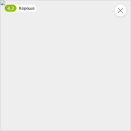
4,2
Хорошо
Укажите адрес
4,7
4,8
ХИТ
64,99 ₽
59,99 ₽
69,99 ₽
95 г
60 г
Мороженое «Medino» ванильный пломбир в рожке, 95 г
Чипсы «PRO-Чипсы» натуральные картофельные со вкусом краба, 60 г
В корзину
В корзину
4,6
5