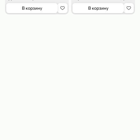
В корзину
В корзину
179,99 ₽
159,99 ₽
54,99 ₽
500 г
35 г
Рис «TaMashAe MIADI PREMIUM» басмати пропаренный, 500 г
Кукуруза «Джинн» со вкусом двойного сыра и чили, 35 г
В корзину
В корзину
5
5