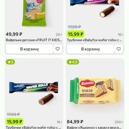
119,99 ₽
159,99 ₽
1 л
800 г
Напиток сильногазированный «Rich» Биттер Лемон, 1 л
Майонезный соус «Calve» Легкий, 800 г
В корзину
В корзину
17,99 ₽
4,6
5
ХИТ
49,99 ₽
15,99 ₽
20 г
16 г
Вафельки детские «FRUIT IT KIDS» с бананом, 20 г
Трубочки «Babyfox wafer rolls» с молочной начинкой, 16 г
В корзину
В корзину
5
4,5
189,99 ₽
59,99 ₽
119,99 ₽
49,99 ₽
120 г
39 г
Ветчина «ИНДИлайт» филе индейки Мраморное, в нарезке, 120 г
Печенье «Orion» Choco Boy Сафари кокос, 39 г
В корзину
В корзину
17,99 ₽
5
5
15,99 ₽
84,99 ₽
16 г
200 г
Трубочки «Babyfox wafer rolls» с ореховой начинкой и какао, 16 г
Вафли «Яшкино» с какао и вкусом ванили, 200 г