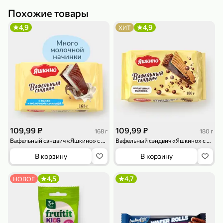
Похожие товары
4,9
4,9
ХИТ
79,99 ₽
159,99 ₽
70 г
500 г
Папайя сушеная «Good fruit», 70 г
Редис, 500 г
В корзину
В корзину
5
5
ХИТ
109,99 ₽
109,99 ₽
168 г
180 г
Вафельный сэндвич «Яшкино» с какао и молочной начинкой, 168 г
Вафельный сэндвич «Яшкино» с шоколадной начинкой, 180 г
В корзину
В корзину
4,5
4,7
НОВОЕ
144,99 ₽