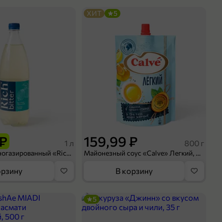
ХИТ
5
 ₽
159,99 ₽
1 л
800 г
Напиток сильногазированный «Rich» Биттер Лемон, 1 л
Майонезный соус «Calve» Легкий, 800 г
орзину
В корзину
5