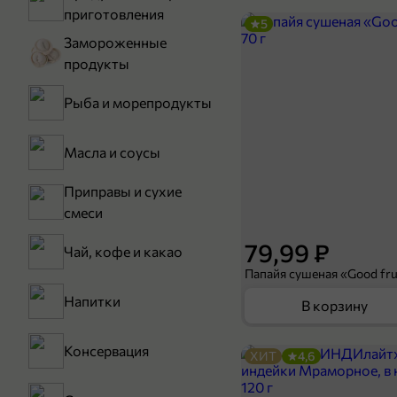
приготовления
5
Замороженные
продукты
Рыба и морепродукты
Масла и соусы
Приправы и сухие
смеси
79,99 ₽
Чай, кофе и какао
Папайя сушеная «Good frui
Напитки
В корзину
Консервация
ХИТ
4,6