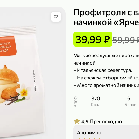
Профитроли с 
начинкой «Ярче!
149,99 ₽
219,99 ₽
39,99 ₽
59,99 
99,99 ₽
139,99
200 г
120 г
Сыр рассольный 35% «Comella», 200 г
Полотенца бумажные «Soffione» MENU, 2 рулона, 120 г
Мягкие воздушные пирожные
В корзину
В к
начинкой.
– Итальянская рецептура.
– На свежем отборном яйце.
4,9
4,9
– Много ароматной начинки
В 100 г
370
6 г
ккал
Белки
4,9
Превосходно
Анонимно