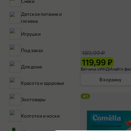
Снеки
Детское питание и
гигиена
Игрушки
Под заказ
189,99 ₽
119,99 ₽
Для дома
В корзину
Красота и здоровье
5
Зоотовары
Колготки и носки