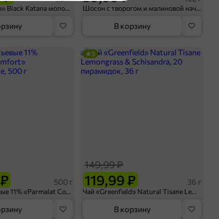
да
Кофе «Bushido» Black Katana молотый, 227 г
Шосон с творогом и малиновой начинкой, 102 г
профитроли
орзину
В корзину
5
оделиться
149,99 ₽
 ₽
119,99 ₽
500 г
36 г
Сливки питьевые 11% «Parmalat Comfort» безлактозные, 500 г
Чай «Greenfield» Natural Tisane Lemongrass & Schisandra, 20 пирамидок, 36 г
орзину
В корзину