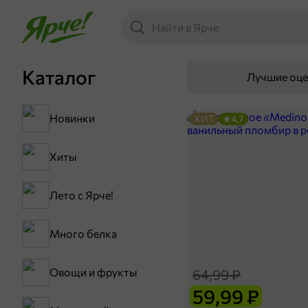
Каталог
Лучшие оц
Новинки
ХИТ
4,7
Хиты
Лето с Ярче!
Много белка
Овощи и фрукты
64,99 ₽
59,99 ₽