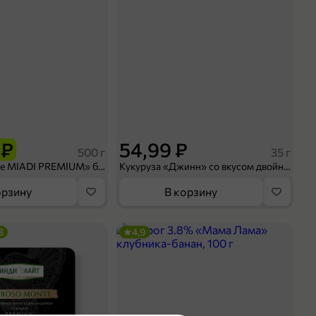
 ₽
54,99 ₽
500 г
35 г
Рис «TaMashAe MIADI PREMIUM» басмати пропаренный, 500 г
Кукуруза «Джинн» со вкусом двойного сыра и чили, 35 г
орзину
В корзину
3
4,9