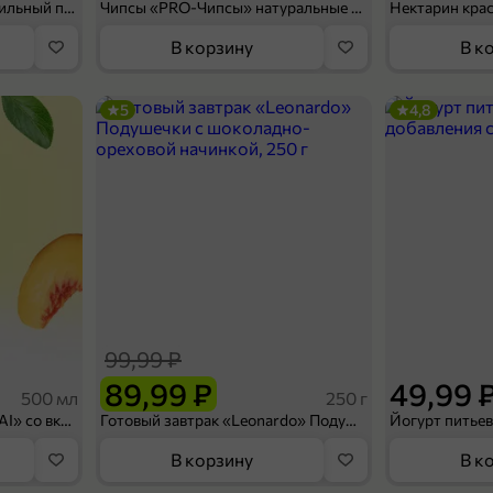
Мороженое «Medino» ванильный пломбир в рожке, 95 г
Чипсы «PRO-Чипсы» натуральные картофельные со вкусом краба, 60 г
Нектарин кра
В корзину
В к
5
4,8
99,99 ₽
89,99 ₽
49,99 
500 мл
250 г
Холодный чай белый «J`DAI» со вкусом белого персика, 500 мл
Готовый завтрак «Leonardo» Подушечки с шоколадно-ореховой начинкой, 250 г
В корзину
В к