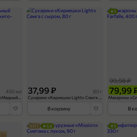
5
229,99 ₽
200 г
Меренговый рулет «Черная смородина», 200 г
В корзину
99,98 ₽
37,99 ₽
79,99 
450 мл
80 г
Напиток безалкогольный «Медный Великан» Мохито-клубника, 450 мл
Сухарики «Кириешки Light» Семга с сыром, 80 г
В корзину
В к
ХИТ
3,8
5