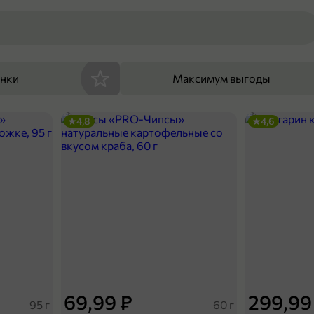
енки
Максимум выгоды
4,8
4,6
69,99 ₽
299,99
95 г
60 г