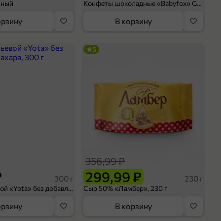
сный
Конфеты шоколадные «Babyfox» Galaxy sphere с фундуком, 130 г
орзину
В корзину
5
356,99 ₽
₽
299,99 ₽
300 г
230 г
Йогурт питьевой «Yota» без добавления сахара, 300 г
Сыр 50% «Ламбер», 230 г
орзину
В корзину