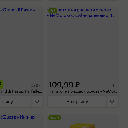
5
₽
109,99 ₽
400 г
1 л
Макароны «Grand di Pasta» Farfalle, 400 г
Напиток на рисовой основе «NeMoloko» «Миндальный», 1 л
орзину
В корзину
4,9