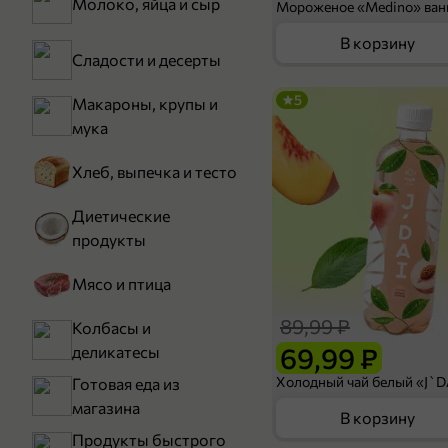
Молоко, яйца и сыр
В корзину
Сладости и десерты
5
Макароны, крупы и
мука
Хлеб, выпечка и тесто
Диетические
продукты
Мясо и птица
89,99 ₽
Колбасы и
69,99 ₽
деликатесы
Готовая еда из
магазина
В корзину
Продукты быстрого