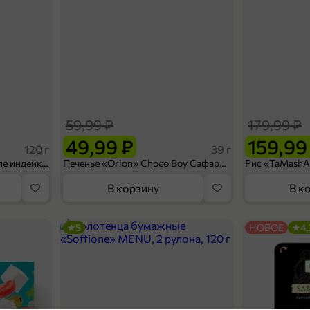
59,99 ₽
179,99 ₽
49,99 ₽
159,99
120 г
39 г
Ветчина «ИНДИлайт» филе индейки Мраморное, в нарезке, 120 г
Печенье «Orion» Choco Boy Сафари кокос, 39 г
В корзину
В к
5
НОВОЕ
4,