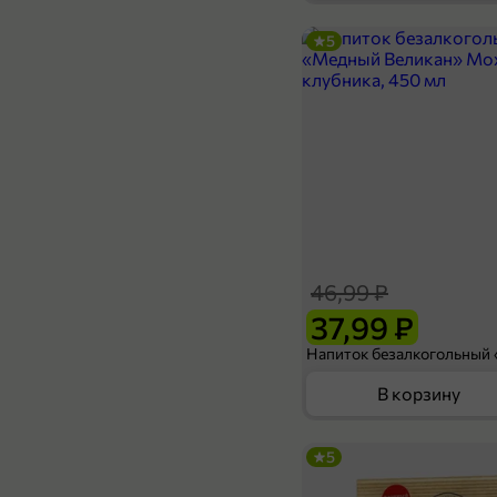
5
129,99 ₽
100 г
Чизкейк клубничный «VerSailles», 100 г
В корзину
46,99 ₽
37,99 ₽
В корзину
5