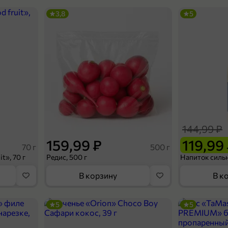
3,8
5
144,99 ₽
159,99 ₽
119,99
70 г
500 г
t», 70 г
Редис, 500 г
В корзину
В к
5
5