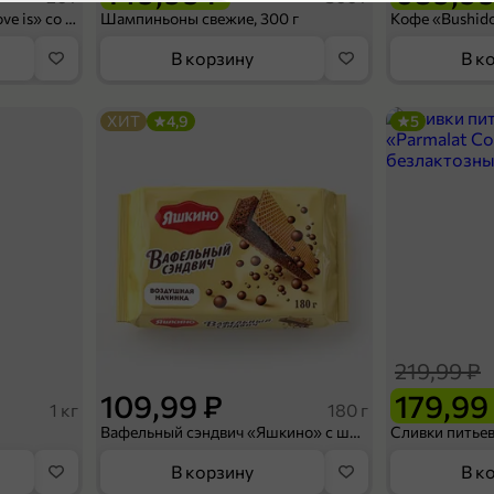
Произвели сами
4,5
Конфеты освежающие «Love is» со вкусом морской соли и маракуйи, 20 г
Шампиньоны свежие, 300 г
Вид пирожного
В корзину
В к
Сладости и десерты
Категория
ХИТ
4,9
5
Торты и пирожные
Подкатегория
П
315,99 ₽
345 г
Торт суфлейный «Кондитерская Прохорова» Птичка Прохорова, 345 г
В корзину
219,99 ₽
3,6
109,99 ₽
179,99
1 кг
180 г
Вафельный сэндвич «Яшкино» с шоколадной начинкой, 180 г
В корзину
В к