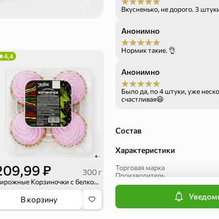
Вкусненько, не дорого. 3 штук
189,99 ₽
299,99 ₽
139,99 ₽
149,98
Анонимно
50 г
150 г
Печенье протеиновое «COCOnitto» BROWNIE с кокосом, 50 г
Риет «Сибагро» с кедровыми орехами, 150 г
Манго «Good f
Нормик такие. 👌
4,4
В корзину
В к
Анонимно
4,6
Было да, по 4 штуки, уже несколько раз бра
счастливая😆
Состав
Характеристики
209,99 ₽
Торговая марка
300 г
Производитель
Пирожные Корзиночки с белковым кремом и пюре из черной смородины, 300 г
Страна производства
Срок хранения
Уведоми
169,99 ₽
839,99 ₽
В корзину
Вес
Артикул
149,99 ₽
689,99
Упаковка
20 г
300 г