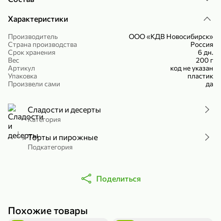
Холодный чай белый «J`DAI» со вкусом белого персика, 500 мл
Готовый завтрак «Leonardo» Подушечки с шоколадно-ореховой начинкой, 250 г
Характеристики
В корзину
В корзину
Производитель
ООО «КДВ Новосибирск»
Страна производства
Россия
4,8
5
Срок хранения
6 дн.
Вес
200 г
Артикул
код не указан
Упаковка
пластик
Произвели сами
да
Сладости и десерты
Категория
356,99 ₽
Торты и пирожные
Подкатегория
49,99 ₽
299,99 ₽
300 г
230 г
Йогурт питьевой «Yota» без добавления сахара, 300 г
Сыр 50% «Ламбер», 230 г
В корзину
В корзину
Поделиться
5
3,9
Похожие товары