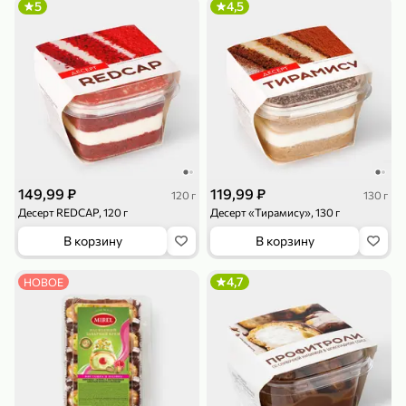
5
4,5
79,99 ₽
159,99 ₽
70 г
500 г
Папайя сушеная «Good fruit», 70 г
Редис, 500 г
В корзину
В корзину
149,99 ₽
119,99 ₽
120 г
130 г
Десерт REDCAP, 120 г
Десерт «Тирамису», 130 г
5
5
ХИТ
В корзину
В корзину
4,7
НОВОЕ
144,99 ₽