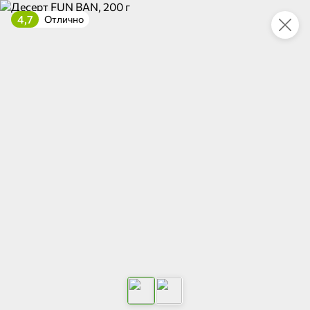
4,7
Отлично
Укажите адрес
4,9
4,8
ХИТ
64,99 ₽
59,99 ₽
69,99 ₽
95 г
60 г
Мороженое «Medino» ванильный пломбир в рожке, 95 г
Чипсы «PRO-Чипсы» натуральные картофельные со вкусом краба, 60 г
В корзину
В корзину
4,4
5