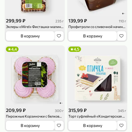
119,99 ₽
159,99 ₽
1 л
800 г
Напиток сильногазированный «Rich» Биттер Лемон, 1 л
Майонезный соус «Calve» Легкий, 800 г
В корзину
В корзину
299,99 ₽
139,99 ₽
235 г
110 г
Эклеры «Mirel» Фисташка-малина, 235 г
Профитроли со сливочной начинкой в шоколадном соусе, 110 г
4,6
5
ХИТ
В корзину
В корзину
4,4
4,5
189,99 ₽
59,99 ₽
119,99 ₽
49,99 ₽
120 г
39 г
Ветчина «ИНДИлайт» филе индейки Мраморное, в нарезке, 120 г
Печенье «Orion» Choco Boy Сафари кокос, 39 г
В корзину
В корзину
209,99 ₽
315,99 ₽
300 г
345 г
Пирожные Корзиночки с белковым кремом и пюре из черной смородины, 300 г
Торт суфлейный «Кондитерская Прохорова» Птичка Прохорова, 345 г
5
5
В корзину
В корзину