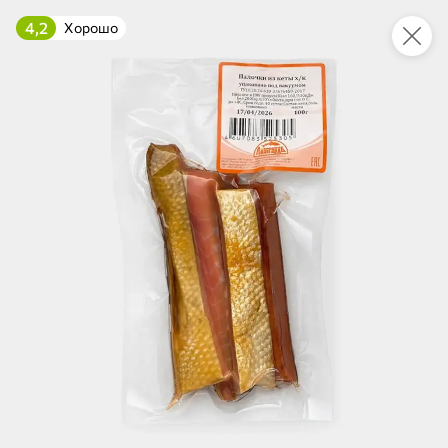
4,2
Хорошо
Укажите адрес
4,9
4,8
ХИТ
64,99 ₽
59,99 ₽
69,99 ₽
95 г
60 г
Мороженое «Medino» ванильный пломбир в рожке, 95 г
Чипсы «PRO-Чипсы» натуральные картофельные со вкусом краба, 60 г
В корзину
В корзину
4,6
5