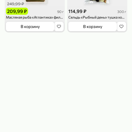
249,99 ₽
209,99 ₽
114,99 ₽
90 г
300 г
Масляная рыба «Атлантика» филе-ломтики, 90 г
Сельдь «Рыбный день» тушка холодного копчения, 300 г
В корзину
В корзину
179,99 ₽
159,99 ₽
54,99 ₽
500 г
35 г
Рис «TaMashAe MIADI PREMIUM» басмати пропаренный, 500 г
Кукуруза «Джинн» со вкусом двойного сыра и чили, 35 г
В корзину
В корзину
5
5