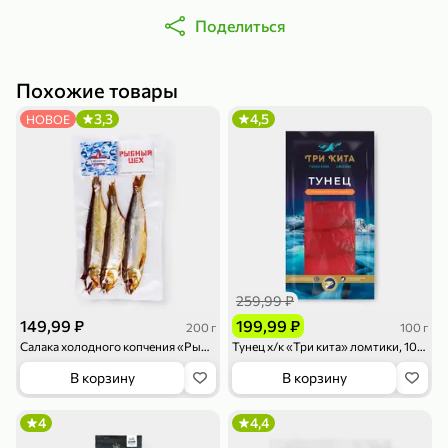
Поделиться
Похожие товары
3,3
4,5
НОВОЕ
79,99 ₽
159,99 ₽
70 г
500 г
Папайя сушеная «Good fruit», 70 г
Редис, 500 г
В корзину
В корзину
5
5
ХИТ
259,99 ₽
149,99 ₽
199,99 ₽
200 г
100 г
Салака холодного копчения «Рыбный цех», 200 г
Тунец х/к «Три кита» ломтики, 100 г
В корзину
В корзину
4
4,4
144,99 ₽