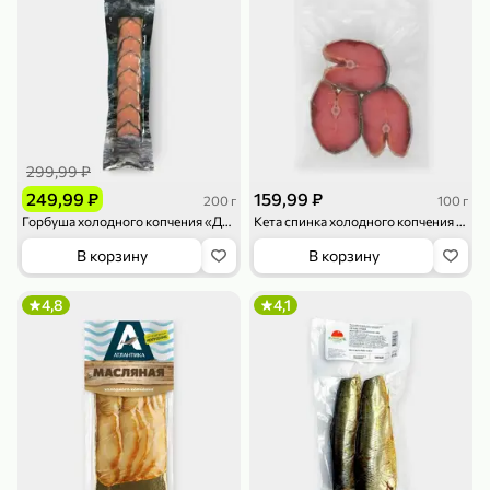
119,99 ₽
159,99 ₽
1 л
800 г
Напиток сильногазированный «Rich» Биттер Лемон, 1 л
Майонезный соус «Calve» Легкий, 800 г
В корзину
В корзину
4,6
5
ХИТ
299,99 ₽
249,99 ₽
159,99 ₽
200 г
100 г
Горбуша холодного копчения «Диаф» косичка, 200 г
Кета спинка холодного копчения «Авангард», 100 г
В корзину
В корзину
4,8
4,1
189,99 ₽
59,99 ₽
119,99 ₽
49,99 ₽
120 г
39 г
Ветчина «ИНДИлайт» филе индейки Мраморное, в нарезке, 120 г
Печенье «Orion» Choco Boy Сафари кокос, 39 г
В корзину
В корзину
5
5