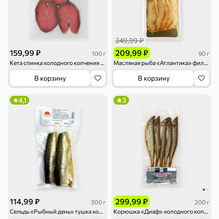
249,99 ₽
159,99 ₽
209,99 ₽
100 г
90 г
Кета спинка холодного копчения «Авангард», 100 г
Масляная рыба «Атлантика» филе-ломтики, 90 г
В корзину
В корзину
4,1
3
359,99 ₽
114,99 ₽
299,99 ₽
300 г
200 г
Сельдь «Рыбный день» тушка холодного копчения, 300 г
Корюшка «Диаф» холодного копчения, 200 г