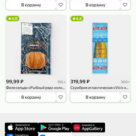
В корзину
В корзину
4,8
4,4
99,99 ₽
319,99 ₽
150 г
300 г
Филе сельди «Рыбный ряд» холодного копчения, 150 г
Скумбрия атлантическая «Vici» кусочки холодного копчения, 300 г
В корзину
В корзину