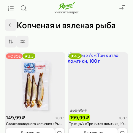
Укажите адрес
Копченая и вяленая рыба
3,3
4,5
НОВОЕ
259,99 ₽
149,99 ₽
199,99 ₽
200 г
100 г
Салака холодного копчения «Рыбный цех», 200 г
Тунец х/к «Три кита» ломтики, 100 г
В корзину
В корзину