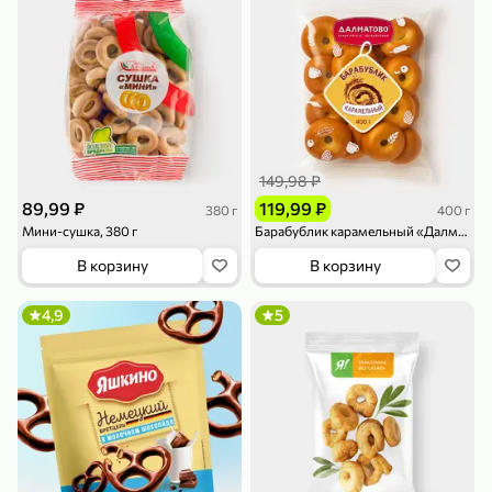
79,99 ₽
159,99 ₽
70 г
500 г
149,98 ₽
Папайя сушеная «Good fruit», 70 г
Редис, 500 г
89,99 ₽
119,99 ₽
380 г
400 г
В корзину
В корзину
Мини-сушка, 380 г
Барабублик карамельный «Далматово», 400 г
В корзину
В корзину
5
5
ХИТ
4,9
5
144,99 ₽