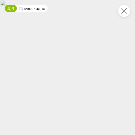
4,9
Превосходно
Укажите адрес
4,7
4,8
ХИТ
64,99 ₽
59,99 ₽
69,99 ₽
95 г
60 г
Мороженое «Medino» ванильный пломбир в рожке, 95 г
Чипсы «PRO-Чипсы» натуральные картофельные со вкусом краба, 60 г
В корзину
В корзину
4,6
5