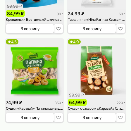
119,99 ₽
159,99 ₽
1 л
800 г
99,99 ₽
Напиток сильногазированный «Rich» Биттер Лемон, 1 л
Майонезный соус «Calve» Легкий, 800 г
84,99 ₽
24,99 ₽
90 г
60 г
В корзину
В корзину
Крендельки Бретцель «Яшкино» в молочном шоколаде, 90 г
Тараллини «Nina Farina» Классические, 60 г
В корзину
В корзину
4,6
5
ХИТ
4,5
4,9
189,99 ₽
59,99 ₽
119,99 ₽
49,99 ₽
120 г
39 г
99,99 ₽
Ветчина «ИНДИлайт» филе индейки Мраморное, в нарезке, 120 г
Печенье «Orion» Choco Boy Сафари кокос, 39 г
74,99 ₽
64,99 ₽
350 г
220 г
В корзину
В корзину
Сушки «Каравай» Папина малышка, 350 г
Сухари с сахаром «Каравай» Сладкое Чудо, 220 г
В корзину
В корзину
5
5