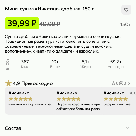
Мини-сушка «Никитка» сдобная, 150 г
39,99 ₽
49,99 ₽
150 г
Сушка сдобная «Никитка» мини - румяная и очень вкусная!
Традиционная рецептура изготовления в сочетании с
299,99 ₽
159,99 ₽
1 кг
130 г
современными технологиями сделали сушки вкусным
Нектарин красный
Конфеты шоколадные «Babyfox» Galaxy sphere с фундуком, 130 г
дополнением к чаепитию для детей и взрослых.
В корзину
В корзину
В 100 г
367
10 г
5,1 г
69,2 г
ккал
Белки
Жиры
Углеводы
5
5
4,9
Превосходно
8
8
Анонимно
Анонимно
Анонимно
06.06.26
16.04.26
26.
вкусненькие сушечки спасибо все время беру
Вкусные хрустящие, и ура! без маргарина, что
беру второй раз.
сейчас уже большая редкость.
89,99 ₽
99,99 ₽
Состав
69,99 ₽
89,99 ₽
500 мл
250 г