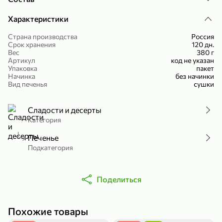
Холодный чай белый «J`DAI» со вкусом белого персика, 500 мл
Готовый завтрак «Leonardo» Подушечки с шоколадно-ореховой начинкой, 250 г
Характеристики
В корзину
В корзину
Страна производства
Россия
Срок хранения
120 дн.
4,8
5
Вес
380 г
Артикул
код не указан
Упаковка
пакет
Начинка
без начинки
Вид печенья
сушки
Сладости и десерты
Категория
356,99 ₽
Печенье
Подкатегория
49,99 ₽
299,99 ₽
300 г
230 г
Йогурт питьевой «Yota» без добавления сахара, 300 г
Сыр 50% «Ламбер», 230 г
В корзину
В корзину
Поделиться
5
3,9
Похожие товары