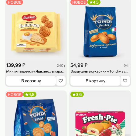
4,5
НОВОЕ
НОВОЕ
79,99 ₽
159,99 ₽
70 г
500 г
Папайя сушеная «Good fruit», 70 г
Редис, 500 г
В корзину
В корзину
139,99 ₽
54,99 ₽
240 г
94 г
Мини-пышечки «Яшкино» в карамельной глазури, 240 г
Воздушные сухарики «Tondi» в сахаре, 94 г
5
5
ХИТ
В корзину
В корзину
4,8
3,6
НОВОЕ
144,99 ₽