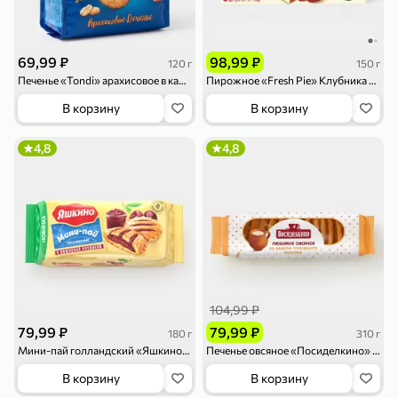
119,99 ₽
159,99 ₽
1 л
800 г
Напиток сильногазированный «Rich» Биттер Лемон, 1 л
Майонезный соус «Calve» Легкий, 800 г
139,99 ₽
В корзину
В корзину
69,99 ₽
98,99 ₽
120 г
150 г
Печенье «Tondi» арахисовое в карамельной глазури, 120 г
Пирожное «Fresh Pie» Клубника – малина, 150 г
4,6
5
ХИТ
В корзину
В корзину
4,8
4,8
189,99 ₽
59,99 ₽
119,99 ₽
49,99 ₽
120 г
39 г
Ветчина «ИНДИлайт» филе индейки Мраморное, в нарезке, 120 г
Печенье «Orion» Choco Boy Сафари кокос, 39 г
104,99 ₽
В корзину
В корзину
79,99 ₽
79,99 ₽
180 г
310 г
Мини-пай голландский «Яшкино» с вишневой начинкой, 180 г
Печенье овсяное «Посиделкино» со вкусом топленого молока, 310 г
5
5
В корзину
В корзину