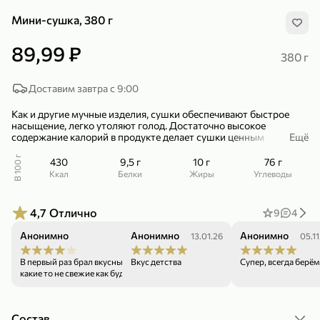
Мини-сушка, 380 г
89,99 ₽
380 г
Доставим завтра с 9:00
299,99 ₽
159,99 ₽
1 кг
130 г
Как и другие мучные изделия, сушки обеспечивают быстрое
Нектарин красный
Конфеты шоколадные «Babyfox» Galaxy sphere с фундуком, 130 г
насыщение, легко утоляют голод. Достаточно высокое
содержание калорий в продукте делает сушки ценным
В корзину
В корзину
Ещё
источником энергии.
В 100 г
430
9,5 г
10 г
76 г
5
5
Сушки – прекрасное дополнение к чаю, кофе, молоку. Кроме
ккал
Белки
Жиры
Углеводы
того, многие хозяйки используют сушки как ингредиент, готовя
разнообразные блюда: мини-пиццы (в качестве основы для
пиццы); фаршированные сосиски; ленивые ватрушки и прочие
4,7
Отлично
9
4
блюда.
Анонимно
Анонимно
Анонимно
21.06.26
13.01.26
05.11
В первый раз брал вкусные, второй не очень.
Вкус детства
Супер, всегда берём
какие то не свежие как будто попались.
89,99 ₽
99,99 ₽
69,99 ₽
89,99 ₽
Состав
500 мл
250 г