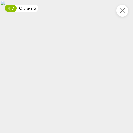
4,7
Отлично
Укажите адрес
4,7
4,8
ХИТ
64,99 ₽
59,99 ₽
69,99 ₽
95 г
60 г
Мороженое «Medino» ванильный пломбир в рожке, 95 г
Чипсы «PRO-Чипсы» натуральные картофельные со вкусом краба, 60 г
В корзину
В корзину
4,6
5