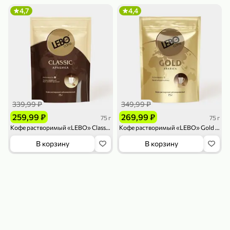
119,99 ₽
159,99 ₽
1 л
800 г
4,7
4,4
Напиток сильногазированный «Rich» Биттер Лемон, 1 л
Майонезный соус «Calve» Легкий, 800 г
В корзину
В корзину
4,6
5
ХИТ
339,99 ₽
349,99 ₽
259,99 ₽
269,99 ₽
75 г
75 г
Кофе растворимый «LEBO» Classic, 75 г
Кофе растворимый «LEBO» Gold арабика, 75 г
В корзину
В корзину
189,99 ₽
59,99 ₽
119,99 ₽
49,99 ₽
120 г
39 г
Ветчина «ИНДИлайт» филе индейки Мраморное, в нарезке, 120 г
Печенье «Orion» Choco Boy Сафари кокос, 39 г
В корзину
В корзину
5
5