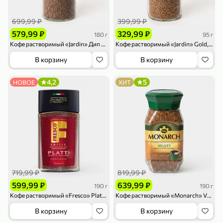
699,99 ₽
399,99 ₽
579,99 ₽
329,99 ₽
180 г
95 г
Кофе растворимый «Jardin» Дип Дарк, 180 г
Кофе растворимый «Jardin» Gold, 95 г
В корзину
В корзину
79,99 ₽
159,99 ₽
70 г
500 г
4,2
5
НОВОЕ
ХИТ
Папайя сушеная «Good fruit», 70 г
Редис, 500 г
В корзину
В корзину
5
5
ХИТ
719,99 ₽
819,99 ₽
599,99 ₽
639,99 ₽
190 г
190 г
Кофе растворимый «Fresco» Platti, 190 г
Кофе растворимый «Monarch» VELVET, 190 г
В корзину
В корзину
144,99 ₽