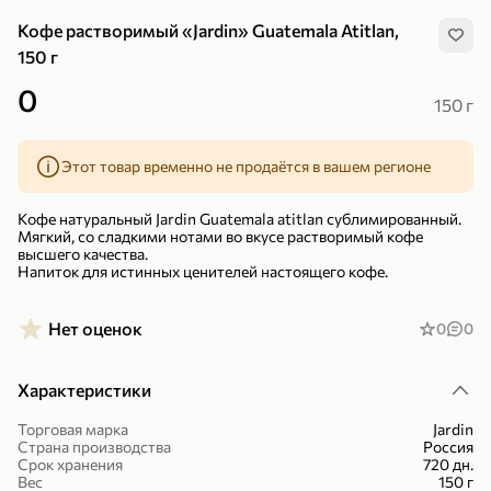
Кофе растворимый «Jardin» Guatemala Atitlan,
150 г
0
150 г
299,99 ₽
159,99 ₽
1 кг
130 г
Этот товар временно не продаётся в вашем регионе
Нектарин красный
Конфеты шоколадные «Babyfox» Galaxy sphere с фундуком, 130 г
В корзину
В корзину
Кофе натуральный Jardin Guatemala atitlan сублимированный.
Мягкий, со сладкими нотами во вкусе растворимый кофе
высшего качества.
5
5
Напиток для истинных ценителей настоящего кофе.
Нет оценок
0
0
Характеристики
Торговая марка
Jardin
Страна производства
Россия
89,99 ₽
99,99 ₽
Срок хранения
720 дн.
Вес
150 г
69,99 ₽
89,99 ₽
500 мл
250 г