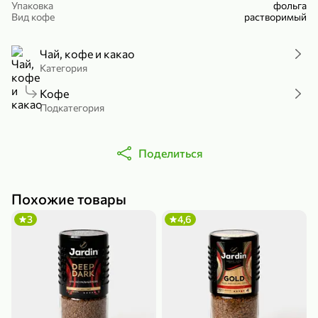
Упаковка
фольга
Холодный чай белый «J`DAI» со вкусом белого персика, 500 мл
Готовый завтрак «Leonardo» Подушечки с шоколадно-ореховой начинкой, 250 г
Вид кофе
растворимый
В корзину
В корзину
Чай, кофе и какао
4,8
5
Категория
Кофе
Подкатегория
Поделиться
356,99 ₽
Похожие товары
49,99 ₽
299,99 ₽
300 г
230 г
3
4,6
Йогурт питьевой «Yota» без добавления сахара, 300 г
Сыр 50% «Ламбер», 230 г
В корзину
В корзину
5
4