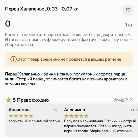
Перец Халапеньо, 0,03 - 0,07 кг
0
1 кг
Расчёт стоимости товаров в заказе является предварительным.
Итоговая стоимость формируется по фактическому весу после
299,99 ₽
159,99 ₽
1 кг
130 г
сборки заказа
Нектарин красный
Конфеты шоколадные «Babyfox» Galaxy sphere с фундуком, 130 г
Этот товар временно не продаётся в вашем регионе
В корзину
В корзину
5
5
Перец Халапеньо - один из самых популярных сортов перца
чили. Острый перец отличается богатым пряным ароматом и
жгучим вкусом.
5
Превосходно
4
2
Анонимно
Анонимно
07.10.25
11.09
ароматный с приатной остринкой
Беру для маринования. Отличный острый
перчик получается. Острый аж вдыхать
89,99 ₽
99,99 ₽
першит горло. Маринованный отлично
заходит
64,99 ₽
89,99 ₽
500 мл
250 г