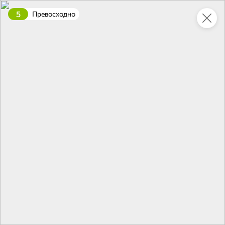
5
Превосходно
Укажите адрес
4,9
4,8
ХИТ
64,99 ₽
59,99 ₽
69,99 ₽
95 г
60 г
Мороженое «Medino» ванильный пломбир в рожке, 95 г
Чипсы «PRO-Чипсы» натуральные картофельные со вкусом краба, 60 г
В корзину
В корзину
4,4
5