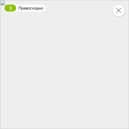
5
Превосходно
Укажите адрес
4,9
4,8
ХИТ
64,99 ₽
59,99 ₽
69,99 ₽
95 г
60 г
Мороженое «Medino» ванильный пломбир в рожке, 95 г
Чипсы «PRO-Чипсы» натуральные картофельные со вкусом краба, 60 г
В корзину
В корзину
4,4
5