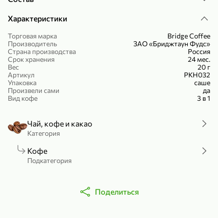
Холодный чай белый «J`DAI» со вкусом белого персика, 500 мл
Готовый завтрак «Leonardo» Подушечки с шоколадно-ореховой начинкой, 250 г
Характеристики
В корзину
В корзину
Торговая марка
Bridge Coffee
Производитель
ЗАО «Бриджтаун Фудс»
4,8
5
Страна производства
Россия
Срок хранения
24 мес.
Вес
20 г
Артикул
РКН032
Упаковка
саше
Произвели сами
да
Вид кофе
3 в 1
Чай, кофе и какао
Категория
356,99 ₽
49,99 ₽
299,99 ₽
300 г
230 г
Кофе
Йогурт питьевой «Yota» без добавления сахара, 300 г
Сыр 50% «Ламбер», 230 г
Подкатегория
В корзину
В корзину
Поделиться
5
3,9