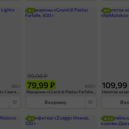
5
5
119,99 ₽
360 г
Блинчики «Солнечный день» с творогом, 360 г
В корзину
99,98 ₽
79,99 ₽
109,99
80 г
400 г
Сухарики «Кириешки Light» Семга с сыром, 80 г
Макароны «Grand di Pasta» Farfalle, 400 г
В корзину
В к
5
4,9