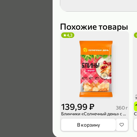
189,99 ₽
139,99 ₽
Похожие товары
4,3
В корзину
4,6
139,99 ₽
360 г
Блинчики «Солнечный день» с вишней, 360 г
169,99 ₽
В корзину
149,99 ₽