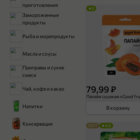
приготовления
5
Замороженные
продукты
Рыба и морепродукты
Масла и соусы
Приправы и сухие
смеси
79,99 ₽
Чай, кофе и какао
Папайя сушеная «Good frui
Напитки
В корзину
Консервация
ХИТ
4,6