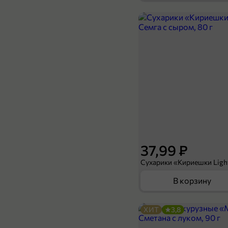
139,99 ₽
360 г
Блинчики «Солнечный день» с мясной начинкой, 360 г
В корзину
37,99 ₽
В корзину
ХИТ
3,8