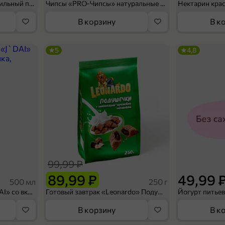
Мороженое «Medino» ванильный пломбир в рожке, 95 г
Чипсы «PRO-Чипсы» натуральные картофельные со вкусом краба, 60 г
Нектарин кра
В корзину
В к
5
4,8
99,99 ₽
89,99 ₽
49,99 
500 мл
250 г
Холодный чай белый «J`DAI» со вкусом белого персика, 500 мл
Готовый завтрак «Leonardo» Подушечки с шоколадно-ореховой начинкой, 250 г
В корзину
В к