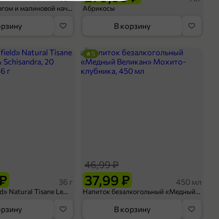
ПФ125
Шосон с творогом и малиновой начинкой, 102 г
Абрикосы
пакет
6 шт.
та
мясо
орзину
В корзину
блинчики
5
кты
ладушки
оделиться
46,99 ₽
 ₽
37,99 ₽
36 г
450 мл
Чай «Greenfield» Natural Tisane Lemongrass & Schisandra, 20 пирамидок, 36 г
Напиток безалкогольный «Медный Великан» Мохито-клубника, 450 мл
орзину
В корзину