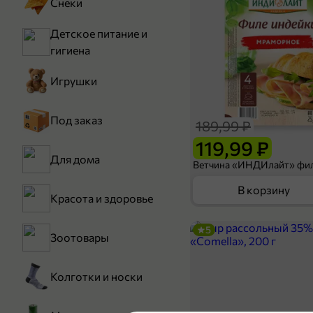
Снеки
Детское питание и
гигиена
Игрушки
Под заказ
189,99 ₽
119,99 ₽
Для дома
В корзину
Красота и здоровье
5
Зоотовары
Колготки и носки