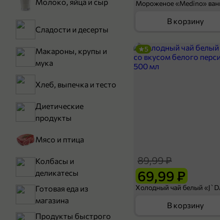
Молоко, яйца и сыр
В корзину
Сладости и десерты
5
Макароны, крупы и
мука
Хлеб, выпечка и тесто
Диетические
продукты
Мясо и птица
89,99 ₽
Колбасы и
69,99 ₽
деликатесы
Готовая еда из
магазина
В корзину
Продукты быстрого