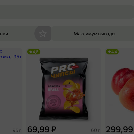
енки
Максимум выгоды
4,8
4,4
69,99 ₽
299,99
95 г
60 г