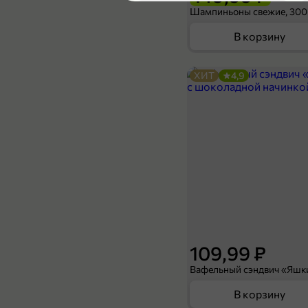
4,8
Шампиньоны свежие, 300
В корзину
ХИТ
4,9
179,99 ₽
109,99 ₽
360 г
Блинчики «Солнечный день» с яблочной начинкой, 360 г
В корзину
4,7
109,99 ₽
В корзину