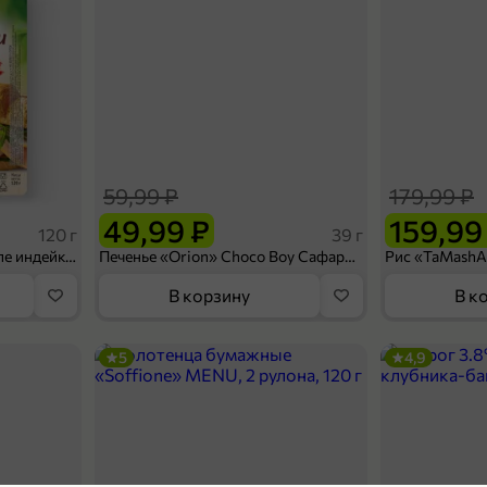
59,99 ₽
179,99 ₽
49,99 ₽
159,99
120 г
39 г
Ветчина «ИНДИлайт» филе индейки Мраморное, в нарезке, 120 г
Печенье «Orion» Choco Boy Сафари кокос, 39 г
В корзину
В к
5
4,9