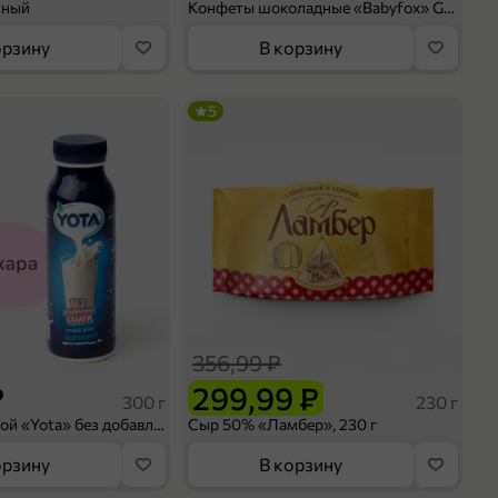
сный
Конфеты шоколадные «Babyfox» Galaxy sphere с фундуком, 130 г
орзину
В корзину
5
356,99 ₽
₽
299,99 ₽
300 г
230 г
Йогурт питьевой «Yota» без добавления сахара, 300 г
Сыр 50% «Ламбер», 230 г
орзину
В корзину