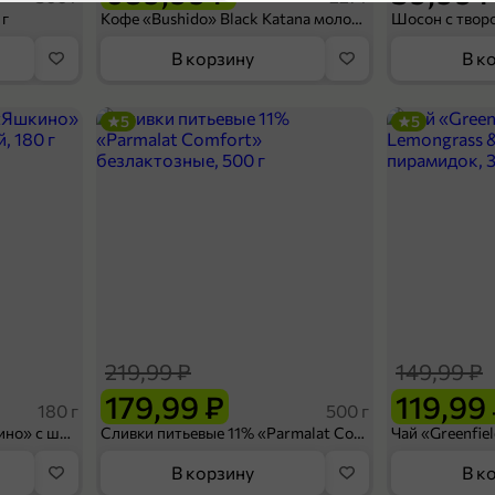
Артикул
4,5
 г
Кофе «Bushido» Black Katana молотый, 227 г
Упаковка
Количество в упаковке
Начинка замороженного продук
В корзину
В к
Тип замороженного продукта
5
5
Замороженные проду
Категория
Блинчики, сырники, о
Подкатегория
109,99 ₽
69,99 ₽
380 г
П
Блинчики «Солнечный день» нефаршированные, 380 г
В корзину
219,99 ₽
149,99 ₽
4,6
179,99 ₽
119,99
180 г
500 г
Вафельный сэндвич «Яшкино» с шоколадной начинкой, 180 г
Сливки питьевые 11% «Parmalat Comfort» безлактозные, 500 г
В корзину
В к