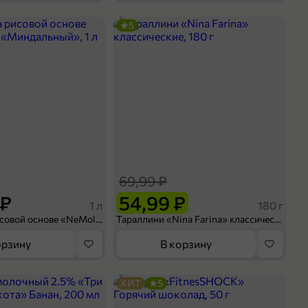
5
69,99 ₽
 ₽
54,99 ₽
1 л
180 г
Напиток на рисовой основе «NeMoloko» «Миндальный», 1 л
Тараллини «Nina Farina» классические, 180 г
орзину
В корзину
ХИТ
5