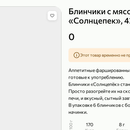
Блинчики с мяс
«Солнцепек», 4
149,99 ₽
0
99,99 ₽
39,99 
200 г
120 г
Сыр рассольный 35% «Comella», 200 г
Полотенца бумажные «Soffione» MENU, 2 рулона, 120 г
Этот товар временно не п
В корзину
В к
Аппетитные фаршированные
4,9
5
готовые к употреблению.
Блинчики «Солнцепёк» стан
Просто разогрейте их на с
печи, и вкусный, сытный зав
В упаковке 6 блинчиков с 
начинки.
В 100 г
170
8 г