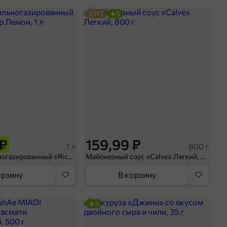
ХИТ
5
 ₽
159,99 ₽
1 л
800 г
Напиток сильногазированный «Rich» Биттер Лемон, 1 л
Майонезный соус «Calve» Легкий, 800 г
орзину
В корзину
5