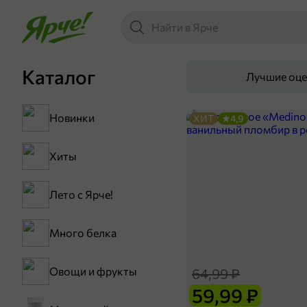
Каталог
Лучшие оц
Новинки
ХИТ
4,9
Хиты
Лето с Ярче!
Много белка
Овощи и фрукты
64,99 ₽
59,99 ₽