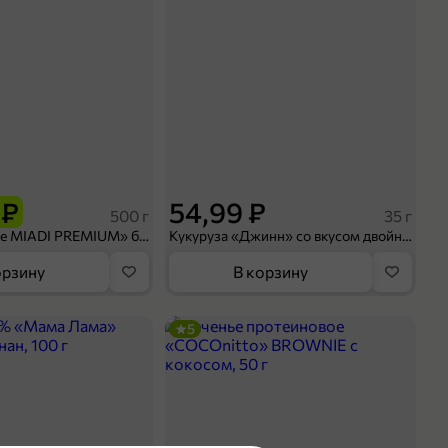
 ₽
54,99 ₽
500 г
35 г
Рис «TaMashAe MIADI PREMIUM» басмати пропаренный, 500 г
Кукуруза «Джинн» со вкусом двойного сыра и чили, 35 г
орзину
В корзину
5