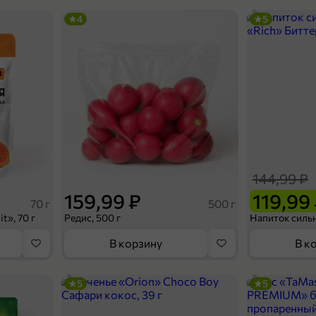
4
5
144,99 ₽
159,99 ₽
119,99
70 г
500 г
t», 70 г
Редис, 500 г
В корзину
В к
5
5