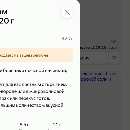
ом
20 г
119,99 ₽
₽
89,99 ₽
420 г
100 г
50 г
Творог 3.8% «Мама Лама» клубника-банан, 100 г
Печенье протеиновое «COCOnitto» BROWNIE с кокосом, 50 г
родаётся в вашем регионе
орзину
В корзину
 блинчики с мясной начинкой,
5
ут для вас прятным открытием.
ковороде или в микроволновой
трак или перекус готов.
большим количеством вкусной
5,5 г
21 г