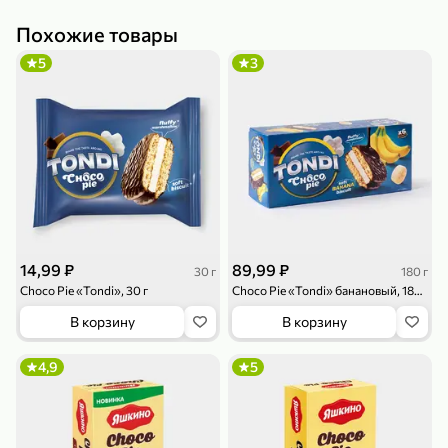
Похожие товары
5
3
79,99 ₽
159,99 ₽
70 г
500 г
Папайя сушеная «Good fruit», 70 г
Редис, 500 г
В корзину
В корзину
5
5
ХИТ
14,99 ₽
89,99 ₽
30 г
180 г
Choco Pie «Tondi», 30 г
Choco Pie «Tondi» банановый, 180 г
В корзину
В корзину
4,9
5
144,99 ₽