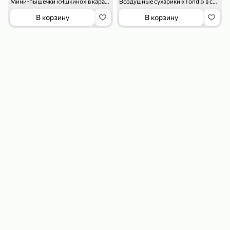
Мини-пышечки «Яшкино» в карамельной глазури, 240 г
Воздушные сухарики «Tondi» в сахаре, 94 г
В корзину
В корзину
179,99 ₽
159,99 ₽
54,99 ₽
500 г
35 г
Рис «TaMashAe MIADI PREMIUM» басмати пропаренный, 500 г
Кукуруза «Джинн» со вкусом двойного сыра и чили, 35 г
В корзину
В корзину
5
5