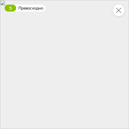
5
Превосходно
Укажите адрес
4,7
4,8
ХИТ
64,99 ₽
59,99 ₽
69,99 ₽
95 г
60 г
Мороженое «Medino» ванильный пломбир в рожке, 95 г
Чипсы «PRO-Чипсы» натуральные картофельные со вкусом краба, 60 г
В корзину
В корзину
4,6
5