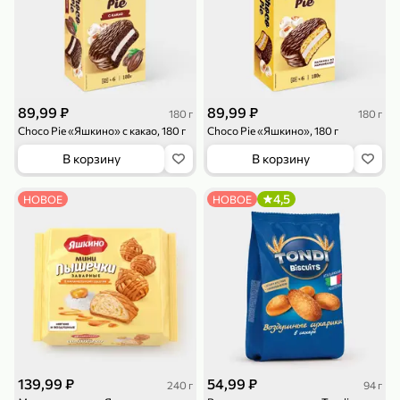
119,99 ₽
159,99 ₽
1 л
800 г
Напиток сильногазированный «Rich» Биттер Лемон, 1 л
Майонезный соус «Calve» Легкий, 800 г
В корзину
В корзину
4,6
5
ХИТ
89,99 ₽
89,99 ₽
180 г
180 г
Choco Pie «Яшкино» с какао, 180 г
Choco Pie «Яшкино», 180 г
В корзину
В корзину
4,5
НОВОЕ
НОВОЕ
189,99 ₽
59,99 ₽
119,99 ₽
49,99 ₽
120 г
39 г
Ветчина «ИНДИлайт» филе индейки Мраморное, в нарезке, 120 г
Печенье «Orion» Choco Boy Сафари кокос, 39 г
В корзину
В корзину
5
5
139,99 ₽
54,99 ₽
240 г
94 г