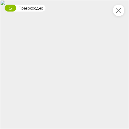
5
Превосходно
Укажите адрес
4,9
4,8
ХИТ
64,99 ₽
59,99 ₽
69,99 ₽
95 г
60 г
Мороженое «Medino» ванильный пломбир в рожке, 95 г
Чипсы «PRO-Чипсы» натуральные картофельные со вкусом краба, 60 г
В корзину
В корзину
4,4
5