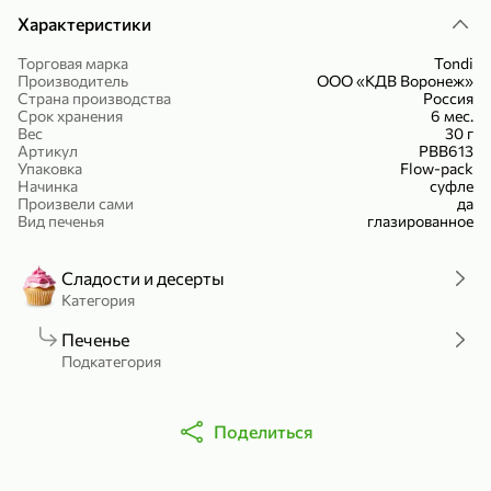
Холодный чай белый «J`DAI» со вкусом белого персика, 500 мл
Готовый завтрак «Leonardo» Подушечки с шоколадно-ореховой начинкой, 250 г
Характеристики
– отличный вариант, чтобы принести в школу или детский сад в
честь дня рождения.
В корзину
В корзину
Торговая марка
Tondi
Производитель
ООО «КДВ Воронеж»
Страна производства
Россия
4,8
5
Срок хранения
6 мес.
Вес
30 г
Артикул
РВВ613
Упаковка
Flow-pack
Начинка
суфле
Произвели сами
да
Вид печенья
глазированное
Сладости и десерты
Категория
356,99 ₽
49,99 ₽
299,99 ₽
300 г
230 г
Печенье
Йогурт питьевой «Yota» без добавления сахара, 300 г
Сыр 50% «Ламбер», 230 г
Подкатегория
В корзину
В корзину
Поделиться
5
4