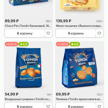
119,99 ₽
159,99 ₽
1 л
800 г
Напиток сильногазированный «Rich» Биттер Лемон, 1 л
Майонезный соус «Calve» Легкий, 800 г
В корзину
В корзину
89,99 ₽
139,99 ₽
180 г
240 г
Choco Pie «Tondi» банановый, 180 г
Мини-пышечки «Яшкино» в карамельной глазури, 240 г
4,6
5
ХИТ
В корзину
В корзину
4,5
4,8
НОВОЕ
НОВОЕ
189,99 ₽
59,99 ₽
119,99 ₽
49,99 ₽
120 г
39 г
Ветчина «ИНДИлайт» филе индейки Мраморное, в нарезке, 120 г
Печенье «Orion» Choco Boy Сафари кокос, 39 г
В корзину
В корзину
54,99 ₽
69,99 ₽
94 г
120 г
Воздушные сухарики «Tondi» в сахаре, 94 г
Печенье «Tondi» арахисовое в карамельной глазури, 120 г
5
5
В корзину
В корзину