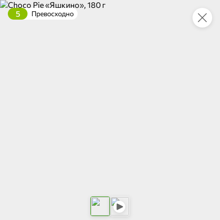
5
Превосходно
Укажите адрес
4,7
4,8
ХИТ
64,99 ₽
59,99 ₽
69,99 ₽
95 г
60 г
Мороженое «Medino» ванильный пломбир в рожке, 95 г
Чипсы «PRO-Чипсы» натуральные картофельные со вкусом краба, 60 г
В корзину
В корзину
4,6
5