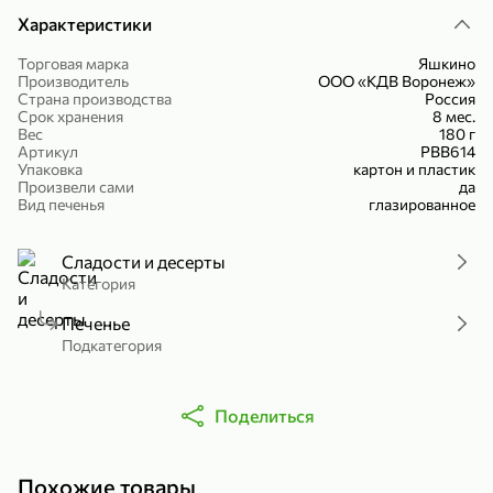
Холодный чай белый «J`DAI» со вкусом белого персика, 500 мл
Готовый завтрак «Leonardo» Подушечки с шоколадно-ореховой начинкой, 250 г
Характеристики
В корзину
В корзину
Торговая марка
Яшкино
Производитель
ООО «КДВ Воронеж»
Страна производства
Россия
4,8
5
Срок хранения
8 мес.
Вес
180 г
Артикул
РВВ614
Упаковка
картон и пластик
Произвели сами
да
Вид печенья
глазированное
Сладости и десерты
Категория
356,99 ₽
Печенье
49,99 ₽
299,99 ₽
300 г
230 г
Подкатегория
Йогурт питьевой «Yota» без добавления сахара, 300 г
Сыр 50% «Ламбер», 230 г
В корзину
В корзину
Поделиться
5
3,8
Похожие товары