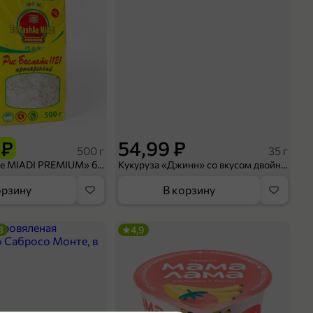
 ₽
54,99 ₽
500 г
35 г
Рис «TaMashAe MIADI PREMIUM» басмати пропаренный, 500 г
Кукуруза «Джинн» со вкусом двойного сыра и чили, 35 г
орзину
В корзину
3
4,9