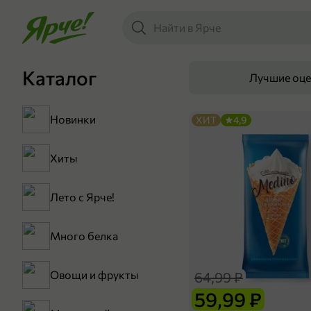
Каталог
Лучшие оц
Новинки
ХИТ
4,9
Хиты
Лето с Ярче!
Много белка
Овощи и фрукты
64,99 ₽
59,99 ₽