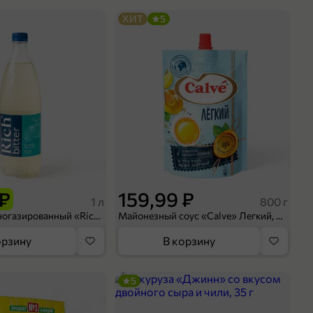
ХИТ
5
 ₽
159,99 ₽
1 л
800 г
Напиток сильногазированный «Rich» Биттер Лемон, 1 л
Майонезный соус «Calve» Легкий, 800 г
орзину
В корзину
5