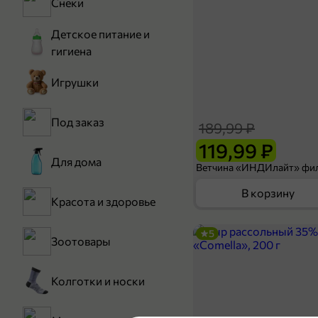
Снеки
Детское питание и
гигиена
Игрушки
Под заказ
189,99 ₽
119,99 ₽
Для дома
В корзину
Красота и здоровье
5
Зоотовары
Колготки и носки