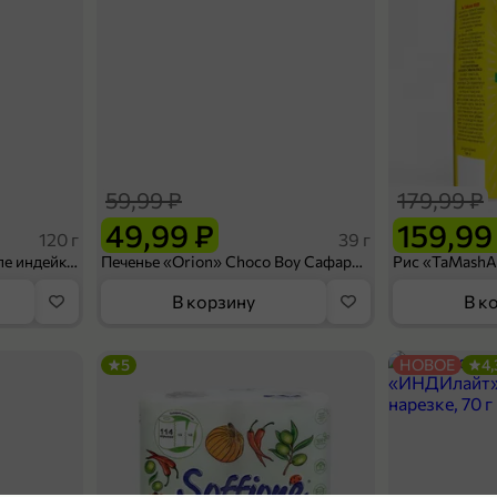
59,99 ₽
179,99 ₽
49,99 ₽
159,99
120 г
39 г
Ветчина «ИНДИлайт» филе индейки Мраморное, в нарезке, 120 г
Печенье «Orion» Choco Boy Сафари кокос, 39 г
В корзину
В к
5
НОВОЕ
4,