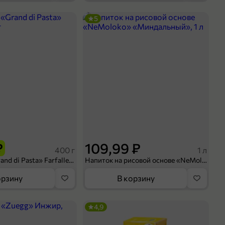
5
₽
109,99 ₽
400 г
1 л
Макароны «Grand di Pasta» Farfalle, 400 г
Напиток на рисовой основе «NeMoloko» «Миндальный», 1 л
орзину
В корзину
4,9