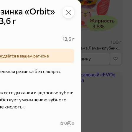
зинка «Orbit»
3,6 г
 ₽
39,99 ₽
13,6 г
70 г
100 г
Колбаса сыровяленая «ИНДИлайт» Сабросо Монте, в нарезке, 70 г
Творог 3.8% «Мама Лама» клубника-банан, 100 г
родаётся в вашем регионе
орзину
В корзину
льная резинка без сахара с
5
жесть дыхания и здоровье зубов:
собствует уменьшению зубного
ые кислоты.
0
0