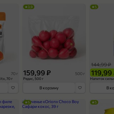
3,9
5
144,99 ₽
159,99 ₽
119,99
70 г
500 г
t», 70 г
Редис, 500 г
В корзину
В к
5
5