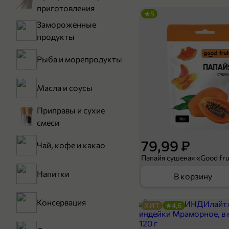
приготовления
5
Замороженные
продукты
Рыба и морепродукты
Масла и соусы
Приправы и сухие
смеси
79,99 ₽
Чай, кофе и какао
Папайя сушеная «Good frui
Напитки
В корзину
Консервация
ХИТ
4,6