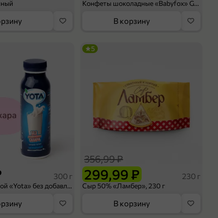
сный
Конфеты шоколадные «Babyfox» Galaxy sphere с фундуком, 130 г
орзину
В корзину
5
356,99 ₽
₽
299,99 ₽
300 г
230 г
Йогурт питьевой «Yota» без добавления сахара, 300 г
Сыр 50% «Ламбер», 230 г
орзину
В корзину