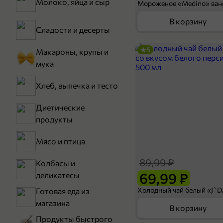
Молоко, яйца и сыр
В корзину
Сладости и десерты
5
Макароны, крупы и
мука
Хлеб, выпечка и тесто
Диетические
продукты
Мясо и птица
89,99 ₽
Колбасы и
69,99 ₽
деликатесы
Готовая еда из
магазина
В корзину
Продукты быстрого