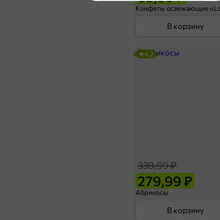
В корзину
4,2
39,99 ₽
31,99 ₽
13,6 г
Жевательная резинка «Orbit» Ягодный микс, 13,6 г
В корзину
339,99 ₽
5
279,99 ₽
Абрикосы
В корзину