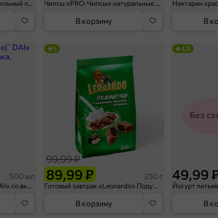
Мороженое «Medino» ванильный пломбир в рожке, 95 г
Чипсы «PRO-Чипсы» натуральные картофельные со вкусом краба, 60 г
Нектарин кра
В корзину
В к
5
4,8
99,99 ₽
89,99 ₽
49,99 
500 мл
250 г
Холодный чай белый «J`DAI» со вкусом белого персика, 500 мл
Готовый завтрак «Leonardo» Подушечки с шоколадно-ореховой начинкой, 250 г
В корзину
В к