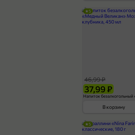
5
39,99 ₽
31,99 ₽
13 г
Жевательная резинка «Orbit» White Нежная мята, 13 г
В корзину
46,99 ₽
37,99 ₽
В корзину
5