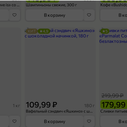
5
Конфеты освежающие «Love is» со вкусом морской соли и маракуйи, 20 г
Шампиньоны свежие, 300 г
В корзину
В к
ХИТ
4,9
5
39,99 ₽
31,99 ₽
13 г
Жевательная резинка «Orbit» White Bubblemint, 13 г
В корзину
219,99 ₽
5
109,99 ₽
179,99
1 кг
180 г
Вафельный сэндвич «Яшкино» с шоколадной начинкой, 180 г
В корзину
В к