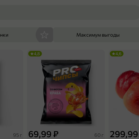
енки
Максимум выгоды
4,8
4,6
69,99 ₽
299,99
95 г
60 г