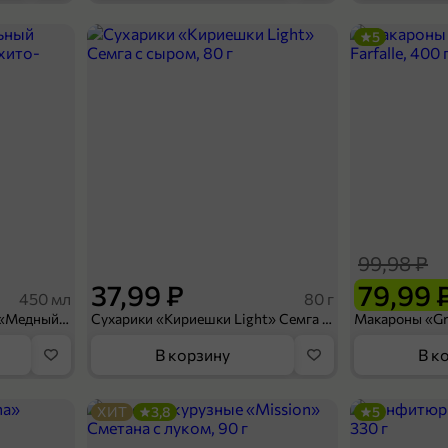
5
39,99 ₽
31,99 ₽
13,6 г
Жевательная резинка «Orbit» Сладкая мята, 13,6 г
В корзину
99,98 ₽
37,99 ₽
79,99 
450 мл
80 г
Напиток безалкогольный «Медный Великан» Мохито-клубника, 450 мл
Сухарики «Кириешки Light» Семга с сыром, 80 г
В корзину
В к
ХИТ
3,8
5