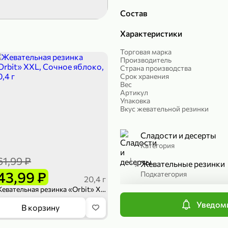
Состав
189,99 ₽
299,99 ₽
139,99 ₽
149,98
Характеристики
50 г
150 г
Печенье протеиновое «COCOnitto» BROWNIE с кокосом, 50 г
Риет «Сибагро» с кедровыми орехами, 150 г
Манго «Good f
Торговая марка
Производитель
В корзину
В к
Страна производства
Срок хранения
Вес
Артикул
4,6
Упаковка
Вкус жевательной резинки
Сладости и десерты
Категория
61,99 ₽
Жевательные резинки
43,99 ₽
Подкатегория
20,4 г
Жевательная резинка «Orbit» XXL, Сочное яблоко, 20,4 г
Уведоми
П
169,99 ₽
839,99 ₽
В корзину
149,99 ₽
689,99
20 г
300 г