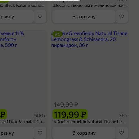
Кофе «Bushido» Black Katana молотый, 227 г
Шосон с творогом и малиновой начинкой, 102 г
орзину
В корзину
5
149,99 ₽
 ₽
119,99 ₽
500 г
36 г
Сливки питьевые 11% «Parmalat Comfort» безлактозные, 500 г
Чай «Greenfield» Natural Tisane Lemongrass & Schisandra, 20 пирамидок, 36 г
орзину
В корзину