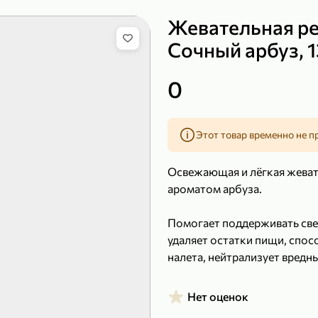
Жевательная ре
Сочный арбуз, 1
149,99 ₽
219,99 ₽
0
99,99 ₽
139,99
200 г
120 г
Сыр рассольный 35% «Comella», 200 г
Полотенца бумажные «Soffione» MENU, 2 рулона, 120 г
Этот товар временно не п
В корзину
В к
Освежающая и лёгкая жевате
4,9
4,9
ароматом арбуза.
Помогает поддерживать све
удаляет остатки пищи, спо
налета, нейтрализует вредн
Нет оценок