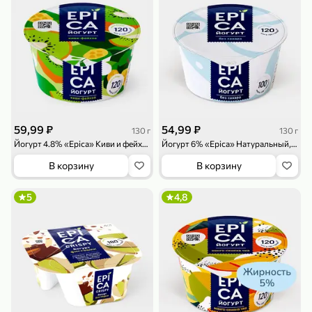
79,99 ₽
159,99 ₽
70 г
500 г
Папайя сушеная «Good fruit», 70 г
Редис, 500 г
59,99 ₽
54,99 ₽
130 г
130 г
В корзину
Йогурт 4.8% «Epica» Киви и фейхоа, 130 г
В корзину
Йогурт 6% «Epica» Натуральный, 130 г
В корзину
В корзину
5
5
ХИТ
5
4,8
144,99 ₽