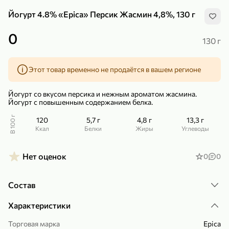
Йогурт 4.8% «Epica» Персик Жасмин 4,8%, 130 г
0
130 г
Этот товар временно не продаётся в вашем регионе
299,99 ₽
159,99 ₽
1 кг
130 г
Нектарин красный
Конфеты шоколадные «Babyfox» Galaxy sphere с фундуком, 130 г
Йогурт со вкусом персика и нежным ароматом жасмина.
В корзину
В корзину
Йогурт с повышенным содержанием белка.
В 100 г
120
5,7 г
4,8 г
13,3 г
5
5
ккал
Белки
Жиры
Углеводы
Нет оценок
0
0
Состав
Характеристики
89,99 ₽
99,99 ₽
Торговая марка
Epica
69,99 ₽
89,99 ₽
500 мл
250 г