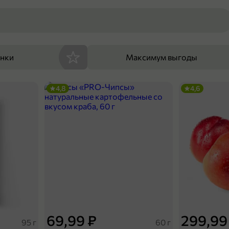
енки
Максимум выгоды
4,8
4,6
69,99 ₽
299,99
95 г
60 г