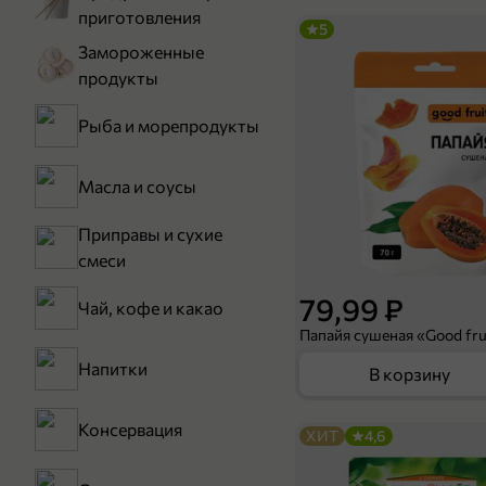
приготовления
5
Замороженные
продукты
Рыба и морепродукты
Масла и соусы
Приправы и сухие
смеси
79,99 ₽
Чай, кофе и какао
Папайя сушеная «Good frui
Напитки
В корзину
Консервация
ХИТ
4,6