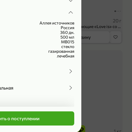
104,99 ₽
 ₽
83,99 ₽
75 мл
20 г
Аллея источников
Крем универсальный «EVO» Пантенол, 75 мл
Конфеты освежающие «Love is» со вкусом морской соли и маракуйи, 20 г
Россия
360 дн.
орзину
В корзину
500 мл
МВ015
стекло
газированная
4,2
лечебная
альная
оделиться
ть о поступлении
339,99 ₽
₽
279,99 ₽
102 г
1 кг