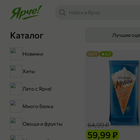
Каталог
Лучшие оц
Новинки
ХИТ
4,7
Хиты
Лето с Ярче!
Много белка
Овощи и фрукты
64,99 ₽
59,99 ₽