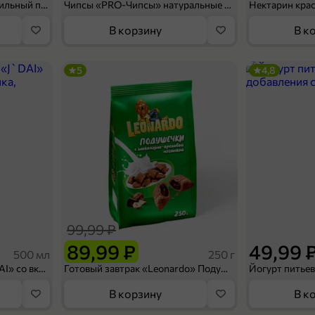
Мороженое «Medino» ванильный пломбир в рожке, 95 г
Чипсы «PRO-Чипсы» натуральные картофельные со вкусом краба, 60 г
Нектарин кра
В корзину
В к
5
4,8
99,99 ₽
89,99 ₽
49,99 
500 мл
250 г
Холодный чай белый «J`DAI» со вкусом белого персика, 500 мл
Готовый завтрак «Leonardo» Подушечки с шоколадно-ореховой начинкой, 250 г
В корзину
В к