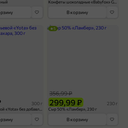
сный
Конфеты шоколадные «Babyfox» Galaxy sphere с фундуком, 130 г
орзину
В корзину
5
356,99 ₽
₽
299,99 ₽
300 г
230 г
Йогурт питьевой «Yota» без добавления сахара, 300 г
Сыр 50% «Ламбер», 230 г
орзину
В корзину