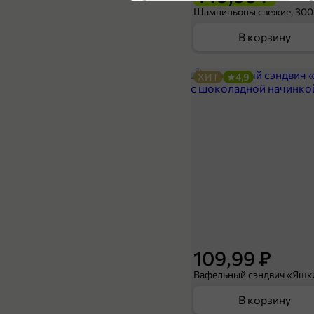
Шампиньоны свежие, 300
В корзину
ХИТ
4,9
38,99 ₽
29,99 ₽
330 мл
Вода питьевая «Святой источник» негазированная, 330 мл
В корзину
5
109,99 ₽
В корзину