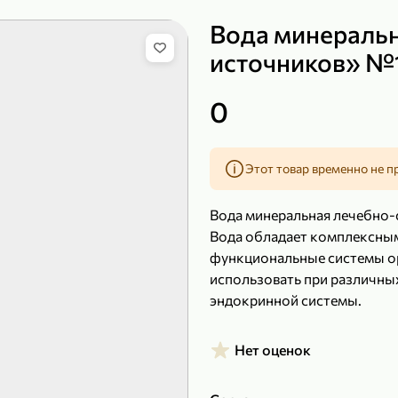
Вода минераль
источников» №1
149,99 ₽
219,99 ₽
0
99,99 ₽
139,99
200 г
120 г
Сыр рассольный 35% «Comella», 200 г
Полотенца бумажные «Soffione» MENU, 2 рулона, 120 г
Этот товар временно не п
В корзину
В к
Вода минеральная лечебно-
4,9
5
Вода обладает комплексным
функциональные системы ор
использовать при различны
эндокринной системы.
Нет оценок