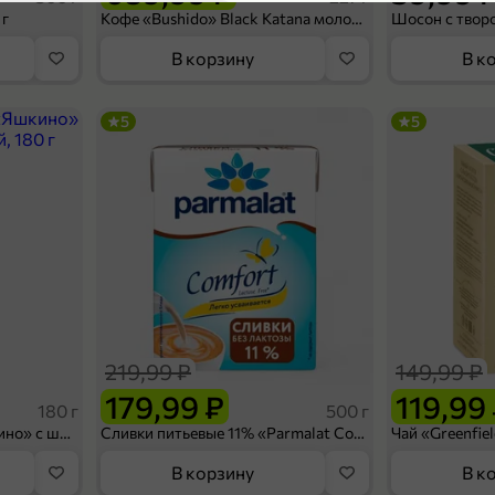
5
 г
Кофе «Bushido» Black Katana молотый, 227 г
В корзину
В к
5
5
24,99 ₽
250 мл
Вода негазированная «Черноголовка», 250 мл
В корзину
219,99 ₽
149,99 ₽
4,7
179,99 ₽
119,99
180 г
500 г
Вафельный сэндвич «Яшкино» с шоколадной начинкой, 180 г
Сливки питьевые 11% «Parmalat Comfort» безлактозные, 500 г
В корзину
В к