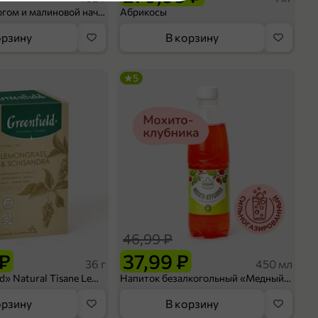
Шосон с творогом и малиновой начинкой, 102 г
Абрикосы
орзину
В корзину
5
46,99 ₽
 ₽
37,99 ₽
36 г
450 мл
Чай «Greenfield» Natural Tisane Lemongrass & Schisandra, 20 пирамидок, 36 г
Напиток безалкогольный «Медный Великан» Мохито-клубника, 450 мл
орзину
В корзину