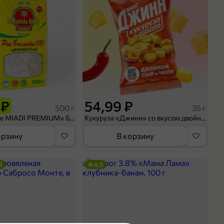
 ₽
54,99 ₽
500 г
35 г
Рис «TaMashAe MIADI PREMIUM» басмати пропаренный, 500 г
Кукуруза «Джинн» со вкусом двойного сыра и чили, 35 г
орзину
В корзину
3
4,9