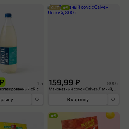
ХИТ
5
 ₽
159,99 ₽
1 л
800 г
Напиток сильногазированный «Rich» Биттер Лемон, 1 л
Майонезный соус «Calve» Легкий, 800 г
орзину
В корзину
5