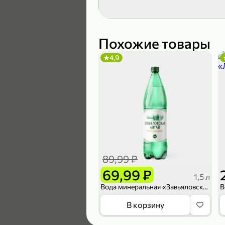
119,99 ₽
89,99 ₽
Похожие товары
4,9
В корзину
4,6
89,99 ₽
69,99 ₽
1,5 л
Вода минеральная «Завьяловская» газированная, 1,5 л
169,99 ₽
В корзину
149,99 ₽