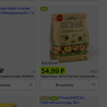
5
69,99 ₽
 ₽
54,99 ₽
1 л
180 г
Напиток на рисовой основе «NeMoloko» «Миндальный», 1 л
Тараллини «Nina Farina» классические, 180 г
орзину
В корзину
ХИТ
5