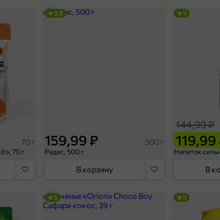
3,8
5
144,99 ₽
159,99 ₽
119,99
70 г
500 г
t», 70 г
Редис, 500 г
В корзину
В к
5
5