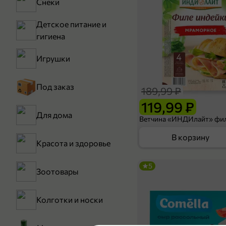
Снеки
Детское питание и
гигиена
Игрушки
Под заказ
189,99 ₽
119,99 ₽
Для дома
В корзину
Красота и здоровье
5
Зоотовары
Колготки и носки