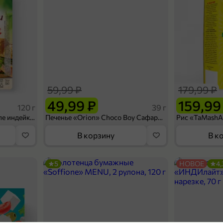
59,99 ₽
179,99 ₽
49,99 ₽
159,99
120 г
39 г
Ветчина «ИНДИлайт» филе индейки Мраморное, в нарезке, 120 г
Печенье «Orion» Choco Boy Сафари кокос, 39 г
В корзину
В к
5
НОВОЕ
4,