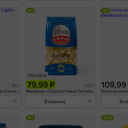
5
5
84,99 ₽
49,99 ₽
2 л
Вода питьевая артезианская «Лель», 2 л
В корзину
99,98 ₽
79,99 ₽
109,99
80 г
400 г
Сухарики «Кириешки Light» Семга с сыром, 80 г
Макароны «Grand di Pasta» Farfalle, 400 г
В корзину
В к
5
4,9