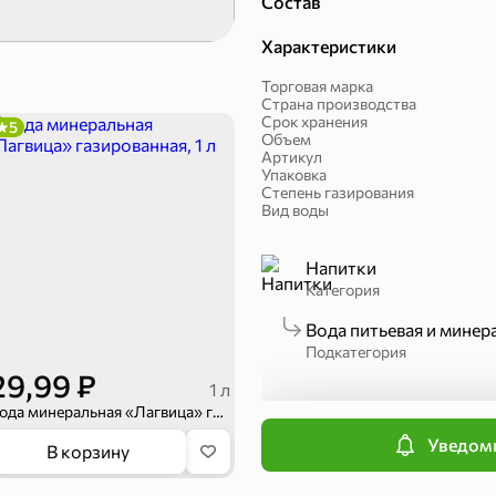
Состав
299,99 ₽
199,99 ₽
Характеристики
149,98 ₽
149,99
50 г
300 г
Торговая марка
Печенье протеиновое «COCOnitto» BROWNIE с кокосом, 50 г
Манго «Good fruit» резаное, 300 г
Страна производства
Срок хранения
5
В корзину
В к
Объем
Артикул
Упаковка
Степень газирования
ХИТ
4,7
Вид воды
Напитки
Категория
Вода питьевая и минер
Подкатегория
29,99 ₽
1 л
Вода минеральная «Лагвица» газированная, 1 л
П
Уведоми
839,99 ₽
В корзину
689,99 ₽
59,99 
300 г
227 г