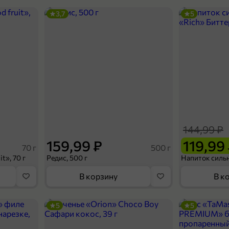
3,7
5
144,99 ₽
159,99 ₽
119,99
70 г
500 г
t», 70 г
Редис, 500 г
В корзину
В к
5
5