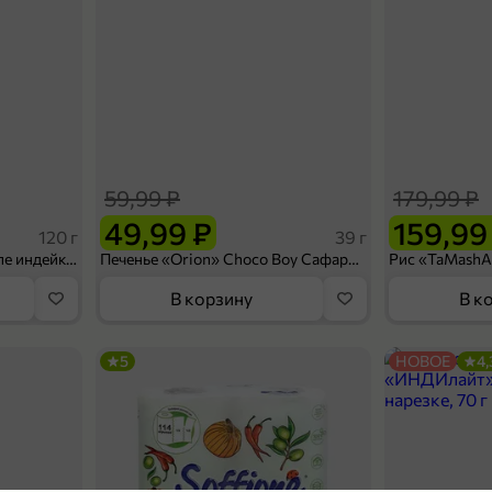
59,99 ₽
179,99 ₽
49,99 ₽
159,99
120 г
39 г
Ветчина «ИНДИлайт» филе индейки Мраморное, в нарезке, 120 г
Печенье «Orion» Choco Boy Сафари кокос, 39 г
В корзину
В к
5
НОВОЕ
4,