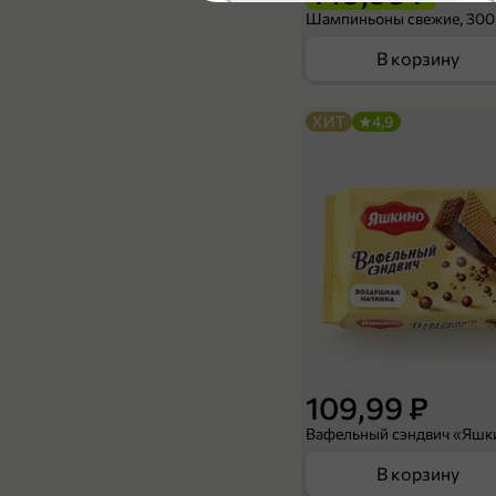
4,6
Шампиньоны свежие, 300
В корзину
ХИТ
4,9
39,99 ₽
34,99 ₽
75 г
Влажный корм для кошек «Sheba» Ломтики в соусе с курицей и индейкой, 75 г
В корзину
4,8
109,99 ₽
В корзину