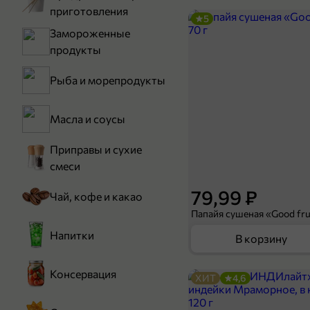
приготовления
5
Замороженные
продукты
Рыба и морепродукты
Масла и соусы
Приправы и сухие
смеси
79,99 ₽
Чай, кофе и какао
Папайя сушеная «Good frui
Напитки
В корзину
Консервация
ХИТ
4,6