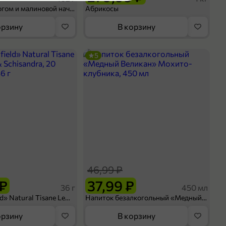
Шосон с творогом и малиновой начинкой, 102 г
Абрикосы
орзину
В корзину
олнители
5
оделиться
46,99 ₽
 ₽
37,99 ₽
36 г
450 мл
Чай «Greenfield» Natural Tisane Lemongrass & Schisandra, 20 пирамидок, 36 г
Напиток безалкогольный «Медный Великан» Мохито-клубника, 450 мл
орзину
В корзину