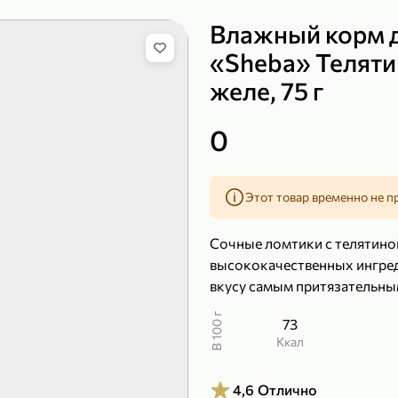
Влажный корм 
«Sheba» Теляти
желе, 75 г
149,99 ₽
219,99 ₽
99,99 ₽
139,99
200 г
120 г
0
Сыр рассольный 35% «Comella», 200 г
Полотенца бумажные «Soffione» MENU, 2 рулона, 120 г
В корзину
В к
Этот товар временно не п
4,9
5
Сочные ломтики с телятино
высококачественных ингред
вкусу самым притязательны
В 100 г
73
ккал
4,6
Отлично