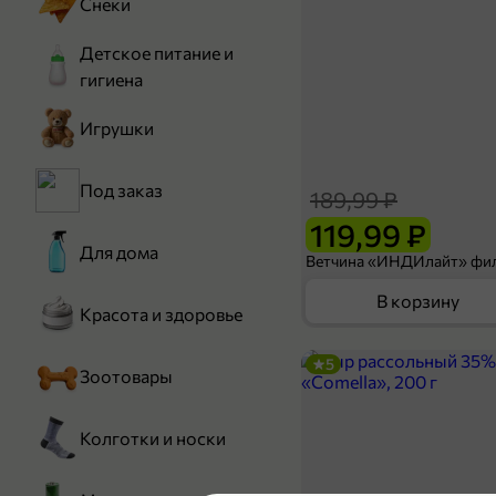
Снеки
Детское питание и
гигиена
Игрушки
Под заказ
189,99 ₽
119,99 ₽
Для дома
В корзину
Красота и здоровье
5
Зоотовары
Колготки и носки