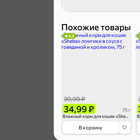
119,99 ₽
89,99 ₽
Похожие товары
4,8
В корзину
4,6
39,99 ₽
34,99 ₽
75 г
Влажный корм для кошек «Sheba» ломтики в соусе с говядиной и кроликом, 75 г
169,99 ₽
В корзину
149,99 ₽