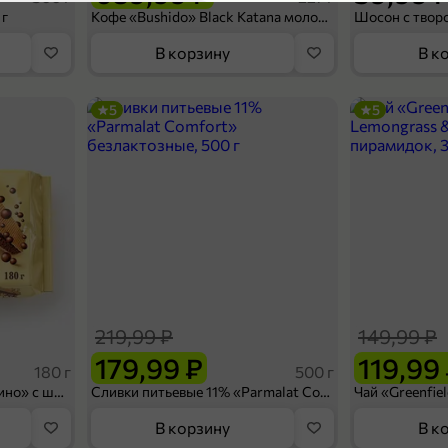
Зоотовары
5
 г
Кофе «Bushido» Black Katana молотый, 227 г
Категория
В корзину
В к
Корма для кошек, нап
Подкатегория
5
5
П
49,99 ₽
39,99 ₽
85 г
Влажный корм для кошек «NATURE'S TABLE» индейка в соусе, 85 г
В корзину
219,99 ₽
149,99 ₽
4,7
179,99 ₽
119,99
180 г
500 г
Вафельный сэндвич «Яшкино» с шоколадной начинкой, 180 г
Сливки питьевые 11% «Parmalat Comfort» безлактозные, 500 г
В корзину
В к