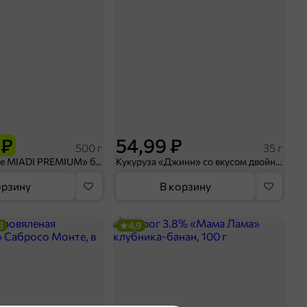
 ₽
54,99 ₽
500 г
35 г
Рис «TaMashAe MIADI PREMIUM» басмати пропаренный, 500 г
Кукуруза «Джинн» со вкусом двойного сыра и чили, 35 г
орзину
В корзину
3
4,9