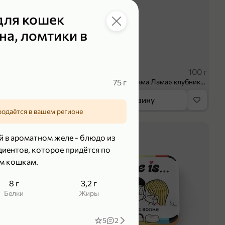
для кошек
на, ломтики в
 ₽
39,99 ₽
70 г
100 г
Колбаса сыровяленая «ИНДИлайт» Сабросо Монте, в нарезке, 70 г
75 г
Творог 3.8% «Мама Лама» клубника-банан, 100 г
орзину
В корзину
родаётся в вашем регионе
5
й в ароматном желе - блюдо из
иентов, которое придётся по
м кошкам.
8 г
3,2 г
Белки
Жиры
5
2