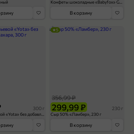
сный
Конфеты шоколадные «Babyfox» Galaxy sphere с фундуком, 130 г
орзину
В корзину
5
356,99 ₽
₽
299,99 ₽
300 г
230 г
Йогурт питьевой «Yota» без добавления сахара, 300 г
Сыр 50% «Ламбер», 230 г
орзину
В корзину