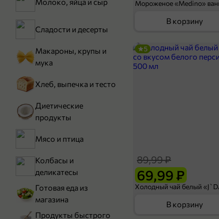
Молоко, яйца и сыр
В корзину
Сладости и десерты
5
Макароны, крупы и
мука
Хлеб, выпечка и тесто
Диетические
продукты
Мясо и птица
89,99 ₽
Колбасы и
69,99 ₽
деликатесы
Готовая еда из
магазина
В корзину
Продукты быстрого