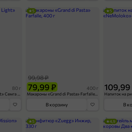
5
5
29,99 ₽
75 г
Влажный корм для кошек «Whiskas» желе с курицей, 75 г
В корзину
99,98 ₽
79,99 ₽
109,99
80 г
400 г
Сухарики «Кириешки Light» Семга с сыром, 80 г
Макароны «Grand di Pasta» Farfalle, 400 г
В корзину
В к
5
4,9