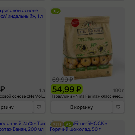
5
69,99 ₽
 ₽
54,99 ₽
1 л
180 г
Напиток на рисовой основе «NeMoloko» «Миндальный», 1 л
Тараллини «Nina Farina» классические, 180 г
орзину
В корзину
ХИТ
5