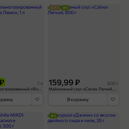
ХИТ
5
 ₽
159,99 ₽
1 л
800 г
Напиток сильногазированный «Rich» Биттер Лемон, 1 л
Майонезный соус «Calve» Легкий, 800 г
орзину
В корзину
5