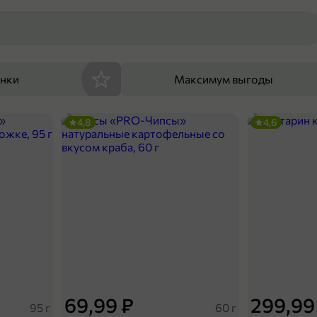
енки
Максимум выгоды
4,8
4,6
69,99 ₽
299,99
95 г
60 г