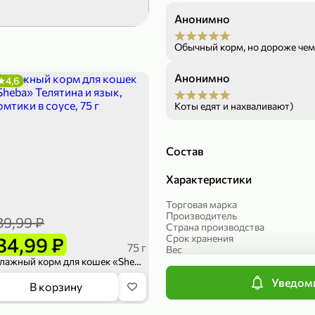
Анонимно
299,99 ₽
199,99 ₽
149,98 ₽
149,99
Обычный корм, но дороже чем 
50 г
300 г
Печенье протеиновое «COCOnitto» BROWNIE с кокосом, 50 г
Манго «Good fruit» резаное, 300 г
Анонимно
4,6
В корзину
В к
Коты едят и нахваливают)
ХИТ
4,7
Состав
Характеристики
Торговая марка
Производитель
39,99 ₽
Страна производства
Срок хранения
34,99 ₽
75 г
Вес
Артикул
Влажный корм для кошек «Sheba» Телятина и язык, ломтики в соусе, 75 г
Упаковка
Уведоми
Вид корма
839,99 ₽
В корзину
689,99 ₽
59,99 
300 г
227 г