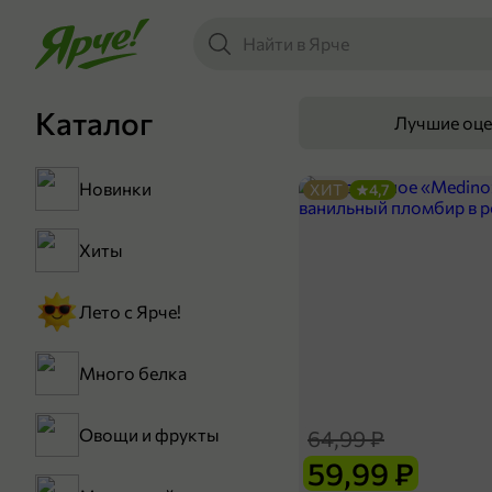
Каталог
Лучшие оц
Новинки
ХИТ
4,7
Хиты
Лето с Ярче!
Много белка
Овощи и фрукты
64,99 ₽
59,99 ₽