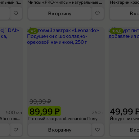
Мороженое «Medino» ванильный пломбир в рожке, 95 г
Чипсы «PRO-Чипсы» натуральные картофельные со вкусом краба, 60 г
Нектарин кра
В корзину
В к
5
4,8
99,99 ₽
89,99 ₽
49,99 
500 мл
250 г
Холодный чай белый «J`DAI» со вкусом белого персика, 500 мл
Готовый завтрак «Leonardo» Подушечки с шоколадно-ореховой начинкой, 250 г
В корзину
В к