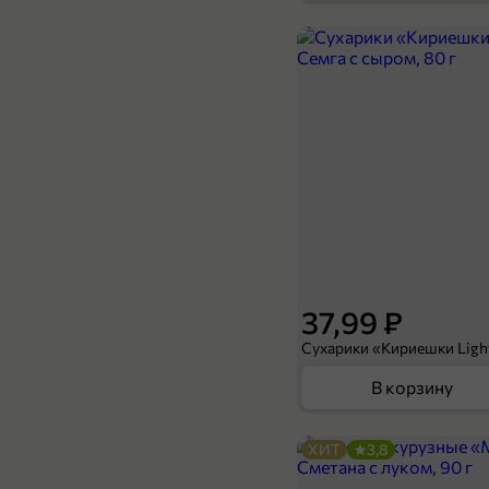
29,99 ₽
75 г
Влажный корм для кошек «Whiskas» паштет с уткой, 75 г
В корзину
37,99 ₽
В корзину
ХИТ
3,8