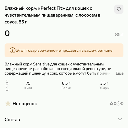
Влажный корм «Perfect Fit» для кошек с
чувствительным пищеварением, с лососем в
соусе, 85 г
0
85 г
299,99 ₽
159,99 ₽
1 кг
130 г
Нектарин красный
Конфеты шоколадные «Babyfox» Galaxy sphere с фундуком, 130 г
Этот товар временно не продаётся в вашем регионе
В корзину
В корзину
Влажный корм Sensitive для кошек с чувствительным
5
5
пищеварением разработан по специальной рецептуре, не
содержащей пшеницу и сою, которые могут быть причиной
Ещё
расстройств пищеварения у кошек. Сбалансированный рацион
для оптимального поддержания веса и здорового пищеварения.
В 100 г
75
8,5 г
3,5 г
ккал
Белки
Жиры
– Содержит пребиотики для поддержания здоровой
микрофлоры кишечника.
Нет оценок
0
0
– Без добавления пшеницы и сои, которые могут быть
причиной расстройств пищеварения у кошек с чувствительным
пищеварением.
Состав
89,99 ₽
99,99 ₽
64,99 ₽
89,99 ₽
500 мл
250 г