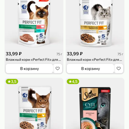
79,99 ₽
169,99 ₽
70 г
500 г
Папайя сушеная «Good fruit», 70 г
Редис, 500 г
33,99 ₽
33,99 ₽
75 г
75 г
В корзину
Влажный корм «Perfect Fit» для стерилизованных кошек паштет с говядиной, 75 г
В корзину
Влажный корм «Perfect Fit» для взрослых кошек с чувствительным пищеварением, с индейкой в соусе, 75 г
В корзину
В корзину
5
5
ХИТ
3,5
4,5
144,99 ₽