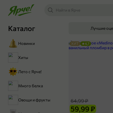
Каталог
Лучшие оц
Новинки
ХИТ
4,7
Хиты
Лето с Ярче!
Много белка
Овощи и фрукты
64,99 ₽
59,99 ₽