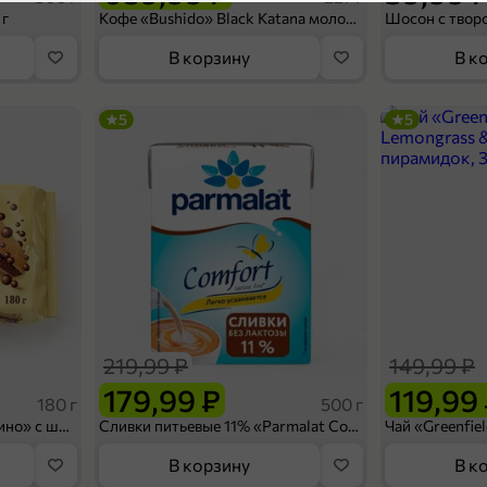
4,8
 г
Кофе «Bushido» Black Katana молотый, 227 г
Вафли
Подкатегория
В корзину
В к
П
5
5
109,99 ₽
300 г
Вафли «Яшкино» лимон-лайм, 300 г
В корзину
219,99 ₽
149,99 ₽
5
179,99 ₽
119,99
180 г
500 г
Вафельный сэндвич «Яшкино» с шоколадной начинкой, 180 г
Сливки питьевые 11% «Parmalat Comfort» безлактозные, 500 г
В корзину
В к