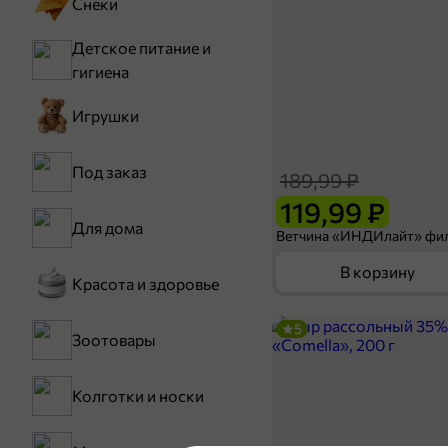
Снеки
Детское питание и
гигиена
Игрушки
Под заказ
189,99 ₽
119,99 ₽
Для дома
В корзину
Красота и здоровье
5
Зоотовары
Колготки и носки