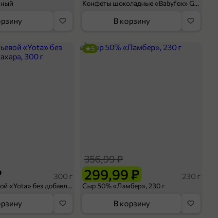
сный
Конфеты шоколадные «Babyfox» Galaxy sphere с фундуком, 130 г
орзину
В корзину
5
356,99 ₽
₽
299,99 ₽
300 г
230 г
Йогурт питьевой «Yota» без добавления сахара, 300 г
Сыр 50% «Ламбер», 230 г
орзину
В корзину