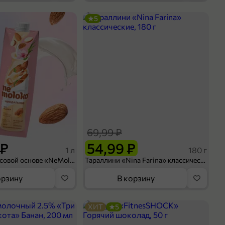
5
69,99 ₽
 ₽
54,99 ₽
1 л
180 г
Напиток на рисовой основе «NeMoloko» «Миндальный», 1 л
Тараллини «Nina Farina» классические, 180 г
орзину
В корзину
ХИТ
5