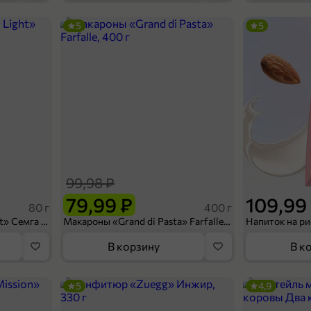
5
5
109,99 ₽
300 г
Вафли «Яшкино» с варёной сгущёнкой, 300 г
В корзину
99,98 ₽
79,99 ₽
109,99
80 г
400 г
Сухарики «Кириешки Light» Семга с сыром, 80 г
Макароны «Grand di Pasta» Farfalle, 400 г
В корзину
В к
5
4,9