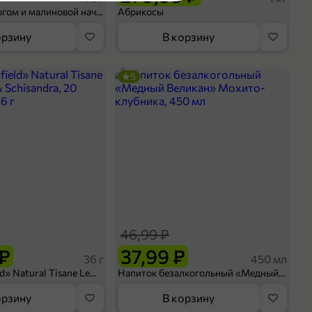
Шосон с творогом и малиновой начинкой, 102 г
Абрикосы
орзину
В корзину
оделиться
5
46,99 ₽
 ₽
37,99 ₽
36 г
450 мл
Чай «Greenfield» Natural Tisane Lemongrass & Schisandra, 20 пирамидок, 36 г
Напиток безалкогольный «Медный Великан» Мохито-клубника, 450 мл
орзину
В корзину