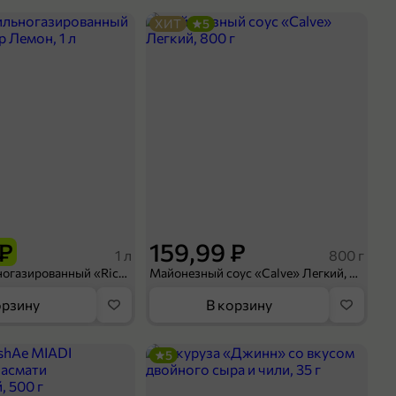
ХИТ
5
 ₽
159,99 ₽
1 л
800 г
Напиток сильногазированный «Rich» Биттер Лемон, 1 л
Майонезный соус «Calve» Легкий, 800 г
орзину
В корзину
5