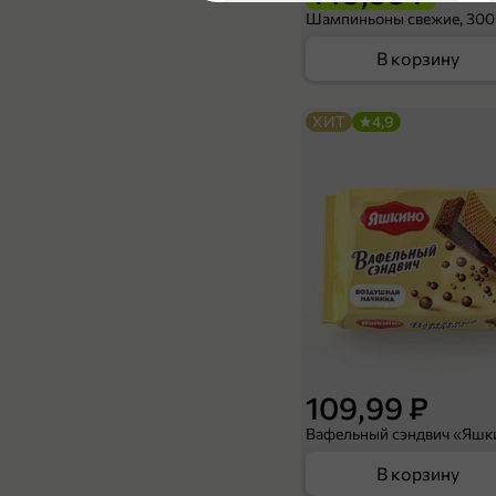
2,8
Шампиньоны свежие, 300
В корзину
ХИТ
4,9
79,99 ₽
165 г
Вафли «Яшкино» Голландские с варёной сгущёнкой, 165 г
В корзину
5
109,99 ₽
В корзину