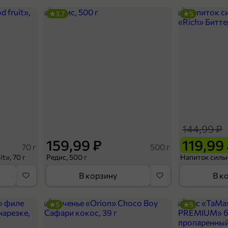
3,7
5
144,99 ₽
159,99 ₽
119,99
70 г
500 г
t», 70 г
Редис, 500 г
В корзину
В к
5
5