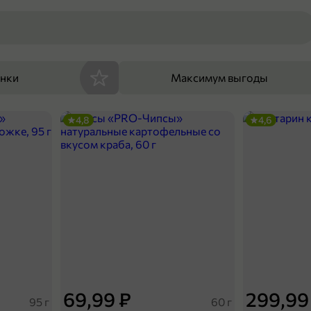
енки
Максимум выгоды
4,8
4,6
69,99 ₽
299,99
95 г
60 г