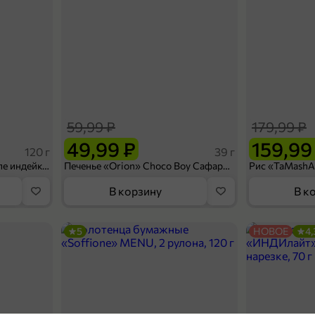
59,99 ₽
179,99 ₽
49,99 ₽
159,99
120 г
39 г
Ветчина «ИНДИлайт» филе индейки Мраморное, в нарезке, 120 г
Печенье «Orion» Choco Boy Сафари кокос, 39 г
В корзину
В к
5
НОВОЕ
4,