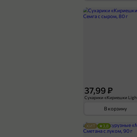
109,99 ₽
300 г
Вафли «Яшкино» ореховые, 300 г
В корзину
37,99 ₽
В корзину
ХИТ
3,8