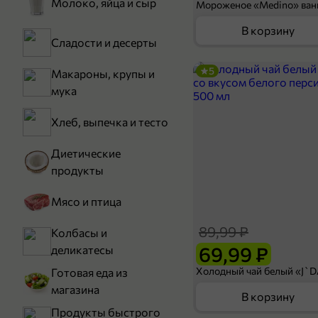
Молоко, яйца и сыр
В корзину
Сладости и десерты
5
Макароны, крупы и
мука
Хлеб, выпечка и тесто
Диетические
продукты
Мясо и птица
89,99 ₽
Колбасы и
69,99 ₽
деликатесы
Готовая еда из
магазина
В корзину
Продукты быстрого