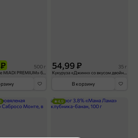
 ₽
54,99 ₽
500 г
35 г
Рис «TaMashAe MIADI PREMIUM» басмати пропаренный, 500 г
Кукуруза «Джинн» со вкусом двойного сыра и чили, 35 г
орзину
В корзину
3
4,9