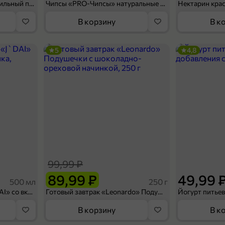
Мороженое «Medino» ванильный пломбир в рожке, 95 г
Чипсы «PRO-Чипсы» натуральные картофельные со вкусом краба, 60 г
Нектарин кра
В корзину
В к
5
4,8
99,99 ₽
89,99 ₽
49,99 
500 мл
250 г
Холодный чай белый «J`DAI» со вкусом белого персика, 500 мл
Готовый завтрак «Leonardo» Подушечки с шоколадно-ореховой начинкой, 250 г
В корзину
В к