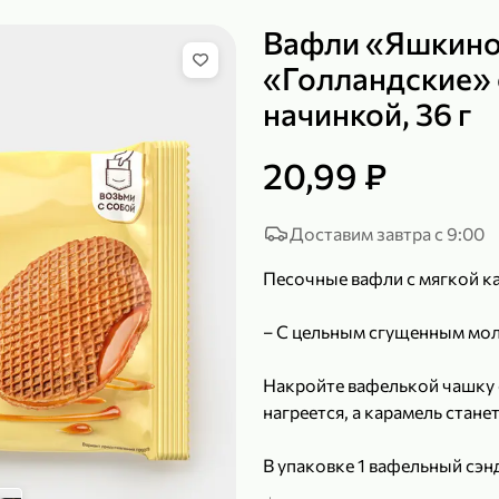
Вафли «Яшкин
«Голландские» 
начинкой, 36 г
149,99 ₽
219,99 ₽
99,99 ₽
139,99
200 г
120 г
20,99 ₽
Сыр рассольный 35% «Comella», 200 г
Полотенца бумажные «Soffione» MENU, 2 рулона, 120 г
В корзину
В к
Доставим завтра с 9:00
Песочные вафли с мягкой к
4,9
5
– С цельным сгущенным мо
Накройте вафелькой чашку 
нагреется, а карамель стане
В упаковке 1 вафельный сэн