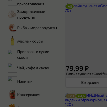
приготовления
5
Замороженные
продукты
Рыба и морепродукты
Масла и соусы
Приправы и сухие
смеси
79,99 ₽
Чай, кофе и какао
Папайя сушеная «Good frui
Напитки
В корзину
Консервация
ХИТ
4,6