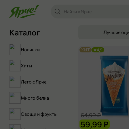
Каталог
Лучшие оц
Новинки
ХИТ
4,9
Хиты
Лето с Ярче!
Много белка
Овощи и фрукты
64,99 ₽
59,99 ₽