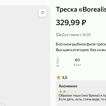
Треска «Boreali
329,99 ₽
149,99 ₽
219,99 ₽
99,99 ₽
139,99
200 г
120 г
Доставим с 9:00
Сыр рассольный 35% «Comella», 200 г
Полотенца бумажные «Soffione» MENU, 2 рулона, 120 г
Блочное рыбное филе треск
В корзину
В к
Высшая категория: без кожи
В 100 г
80
4,9
4,9
ккал
3,5
Анонимно
Образки теши (низ брюха) и п
Если дать, чуть, стечь воде, то
ФРАНКИНШТЕЙН форму не держ