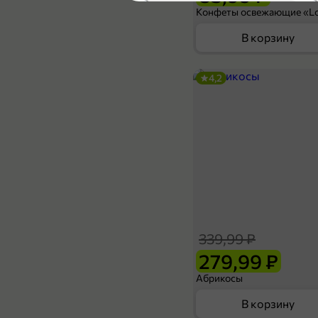
2,7
В корзину
4,2
739,99 ₽
559,99 ₽
330 г
Креветки в/м «Vici» королевские очищенные с хвостиком, 41/50, 330 г
Ф
В корзину
339,99 ₽
3
279,99 ₽
Абрикосы
В корзину