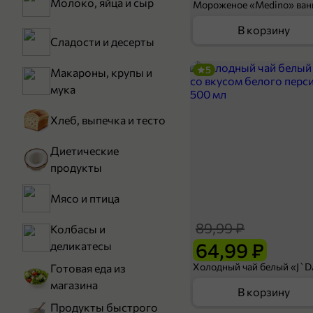
Молоко, яйца и сыр
В корзину
Сладости и десерты
5
Макароны, крупы и
мука
Хлеб, выпечка и тесто
Диетические
продукты
Мясо и птица
89,99 ₽
Колбасы и
64,99 ₽
деликатесы
Готовая еда из
магазина
В корзину
Продукты быстрого