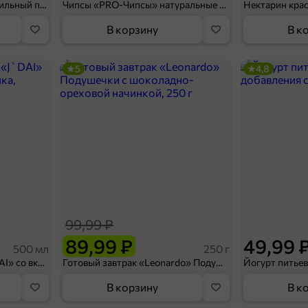
Мороженое «Medino» ванильный пломбир в рожке, 95 г
Чипсы «PRO-Чипсы» натуральные картофельные со вкусом краба, 60 г
Нектарин кра
В корзину
В к
5
4,8
99,99 ₽
89,99 ₽
49,99 
500 мл
250 г
Холодный чай белый «J`DAI» со вкусом белого персика, 500 мл
Готовый завтрак «Leonardo» Подушечки с шоколадно-ореховой начинкой, 250 г
В корзину
В к