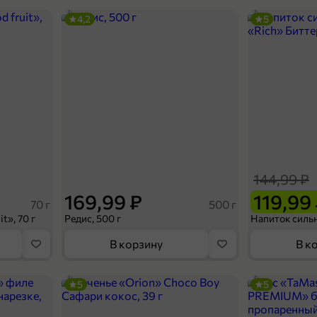
4,2
5
144,99 ₽
169,99 ₽
119,99
70 г
500 г
t», 70 г
Редис, 500 г
В корзину
В к
5
5