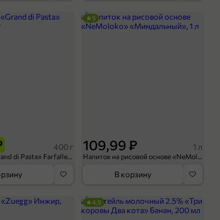
5
₽
109,99 ₽
400 г
1 л
Макароны «Grand di Pasta» Farfalle, 400 г
Напиток на рисовой основе «NeMoloko» «Миндальный», 1 л
орзину
В корзину
4,9