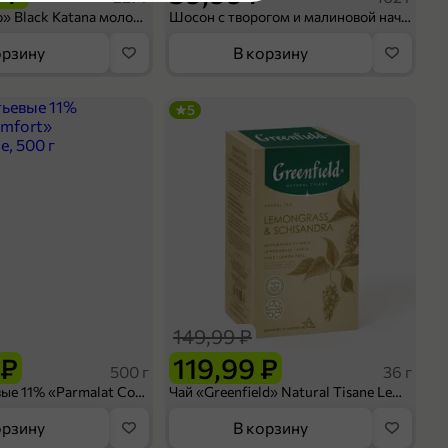
кты
Кофе «Bushido» Black Katana молотый, 227 г
Шосон с творогом и малиновой начинкой, 102 г
орзину
В корзину
5
оделиться
149,99 ₽
 ₽
119,99 ₽
500 г
36 г
Сливки питьевые 11% «Parmalat Comfort» безлактозные, 500 г
Чай «Greenfield» Natural Tisane Lemongrass & Schisandra, 20 пирамидок, 36 г
орзину
В корзину