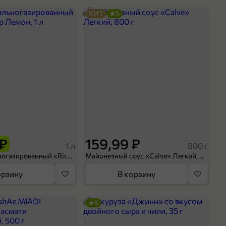
ХИТ
5
 ₽
159,99 ₽
1 л
800 г
Напиток сильногазированный «Rich» Биттер Лемон, 1 л
Майонезный соус «Calve» Легкий, 800 г
орзину
В корзину
5