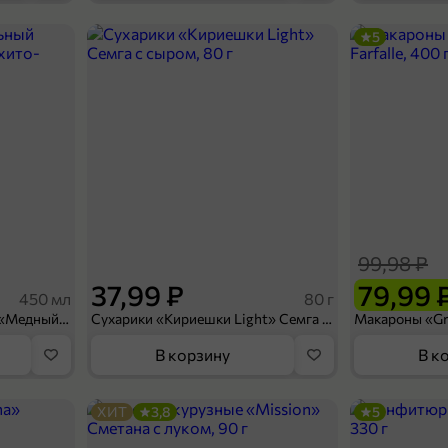
5
259,99 ₽
199,99 ₽
450 г
Лососевые порции «Vici» в золотистой корочке, 450 г
В корзину
99,98 ₽
37,99 ₽
79,99 
450 мл
80 г
Напиток безалкогольный «Медный Великан» Мохито-клубника, 450 мл
Сухарики «Кириешки Light» Семга с сыром, 80 г
В корзину
В к
ХИТ
3,8
5