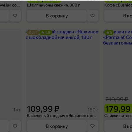
Замороженные проду
5
Конфеты освежающие «Love is» со вкусом морской соли и маракуйи, 20 г
Шампиньоны свежие, 300 г
Категория
В корзину
В к
Рыба и морепродукты
Подкатегория
ХИТ
4,9
5
П
239,99 ₽
300 г
арш трески «Borealis», 300 г
В корзину
219,99 ₽
4,3
109,99 ₽
179,99
1 кг
180 г
Вафельный сэндвич «Яшкино» с шоколадной начинкой, 180 г
В корзину
В к