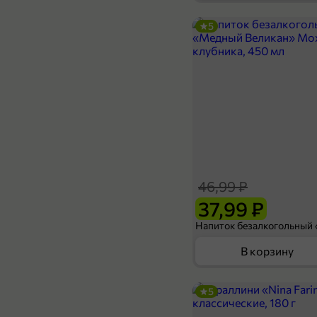
5
569,99 ₽
600 г
Зубатка «Borealis» стейк, 600 г
В корзину
46,99 ₽
37,99 ₽
В корзину
5