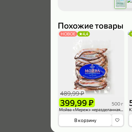
119,99 ₽
89,99 ₽
Похожие товары
НОВОЕ
4,4
В корзину
5
489,99 ₽
399,99 ₽
500 г
Мойва «Мереж» неразделанная замороженная, 500 г
К
104,99 ₽
В корзину
83,99 ₽