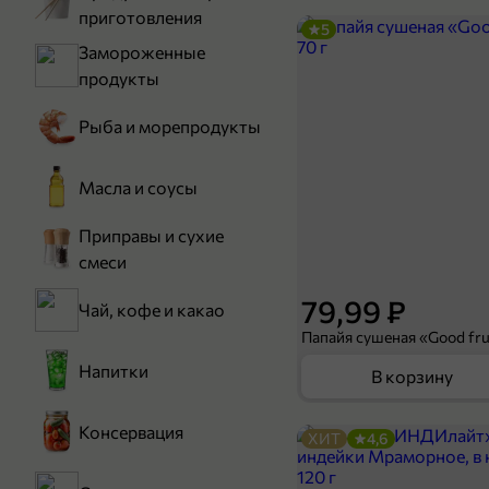
приготовления
5
Замороженные
продукты
Рыба и морепродукты
Масла и соусы
Приправы и сухие
смеси
79,99 ₽
Чай, кофе и какао
Папайя сушеная «Good frui
Напитки
В корзину
Консервация
ХИТ
4,6