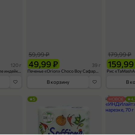
59,99 ₽
179,99 ₽
49,99 ₽
159,99
120 г
39 г
Ветчина «ИНДИлайт» филе индейки Мраморное, в нарезке, 120 г
Печенье «Orion» Choco Boy Сафари кокос, 39 г
В корзину
В к
5
НОВОЕ
4,