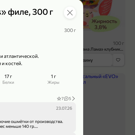
s» филе, 300 г
300 г
 ₽
39,99 ₽
70 г
100 г
Колбаса сыровяленая «ИНДИлайт» Сабросо Монте, в нарезке, 70 г
Творог 3.8% «Мама Лама» клубника-банан, 100 г
и атлантической.
орзину
В корзину
 и костей.
17 г
1 г
5
Белки
Жиры
7
5
23.07.26
рочие ошмётки от производства.
 вес меньше 140 гр.
ит, распадается на лоскуты.