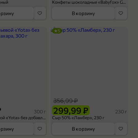
сный
Конфеты шоколадные «Babyfox» Galaxy sphere с фундуком, 130 г
орзину
В корзину
5
356,99 ₽
₽
299,99 ₽
300 г
230 г
Йогурт питьевой «Yota» без добавления сахара, 300 г
Сыр 50% «Ламбер», 230 г
орзину
В корзину