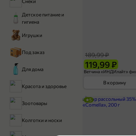
Снеки
Детское питание и
гигиена
Игрушки
Под заказ
189,99 ₽
119,99 ₽
Для дома
В корзину
Красота и здоровье
5
Зоотовары
Колготки и носки