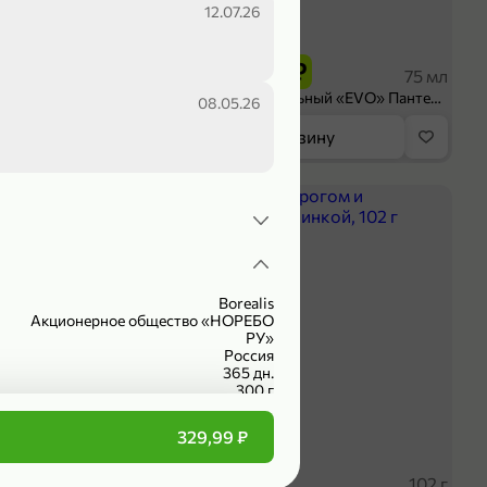
ах обрези разного времени
12.07.26
199,99 ₽
 ₽
149,99 ₽
300 г
75 мл
ruit» резаное, 300 г
Крем универсальный «EVO» Пантенол, 75 мл
08.05.26
орзину
В корзину
ХИТ
4,7
Borealis
Акционерное общество «НОРЕБО
РУ»
Россия
365 дн.
300 г
код не указан
вакуумная упаковка
329,99 ₽
треска
 ₽
59,99 ₽
227 г
102 г