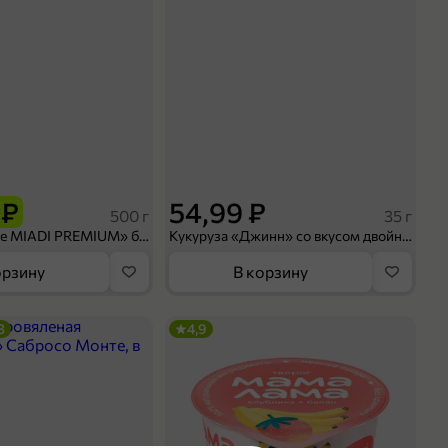
 ₽
54,99 ₽
500 г
35 г
Рис «TaMashAe MIADI PREMIUM» басмати пропаренный, 500 г
Кукуруза «Джинн» со вкусом двойного сыра и чили, 35 г
орзину
В корзину
3
4,9