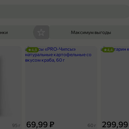
енки
Максимум выгоды
4,8
4,4
69,99 ₽
299,99
95 г
60 г