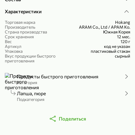
Холодный чай белый «J`DAI» со вкусом белого персика, 500 мл
Готовый завтрак «Leonardo» Подушечки с шоколадно-ореховой начинкой, 250 г
Характеристики
В корзину
В корзину
Торговая марка
Hokang
Производитель
ARAM Co., Ltd / АРАМ Ко.
4,8
5
Страна производства
Южная Корея
Срок хранения
12 мес.
Вес
120 г
Артикул
код не указан
Упаковка
пластиковый стакан
Вкус продукции быстрого
сырный
приготовления
Продукты быстрого приготовления
Категория
356,99 ₽
49,99 ₽
299,99 ₽
300 г
230 г
Лапша, пюре
Йогурт питьевой «Yota» без добавления сахара, 300 г
Сыр 50% «Ламбер», 230 г
Подкатегория
В корзину
В корзину
Поделиться
5
4