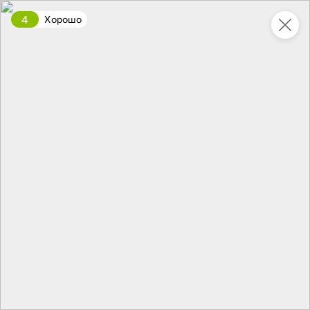
4
Хорошо
Укажите адрес
4,9
4,8
ХИТ
64,99 ₽
59,99 ₽
69,99 ₽
95 г
60 г
Мороженое «Medino» ванильный пломбир в рожке, 95 г
Чипсы «PRO-Чипсы» натуральные картофельные со вкусом краба, 60 г
В корзину
В корзину
4,4
5